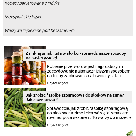
Kotlety panierowane z indyka
Meksykańskie kąski
Warzywa zapiekane pod beszamelem
Zamknij smaki lata w słoiku - sprawdź nasze sposoby
na pasteryzację!
Robienie przetworów jest najprostszym i
zdecydowanie najsmaczniejszym sposobem
na to, by zachować smaki wiosny, lata i
jesieni na dłużej. Można robić setki zdjęć
Czytaj więcej
krajobrazów, by cieszyć nimi oko w sezonie
zimowym, ale to smaczny posiłek pozwoli w
pełni poczuć atmosferę cieplejszych
Jak zrobić fasolkę szparagową do słoików na zimę?
miesięcy. Przygotowanie słoików ze
Jak zawekować?
smakowitą zawartością musi obejmować
patenty, które pozwolą zachować świeżość
Sprawdźcie, jak zrobić fasolkę szparagową
przetworów.
do słoików na zimę i cieszyć się jej smakiem
również poza sezonem. To warzywo możecie
wekować na wiele sposobów. Wykorzystajcie
Czytaj więcej
nasze propozycje!