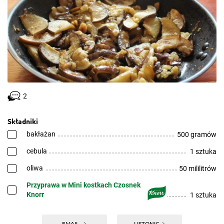
2
Składniki
bakłażan
500 gramów
cebula
1 sztuka
oliwa
50 mililitrów
Przyprawa w Mini kostkach Czosnek
Knorr
1 sztuka
EMAIL
LISTONIC