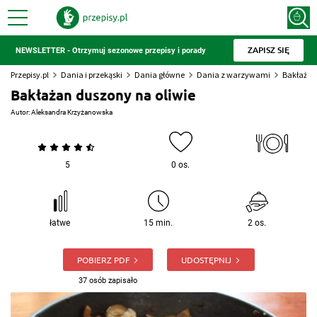
ZAPISZ SIĘ
NEWSLETTER - Otrzymuj sezonowe przepisy i porady
Przepisy.pl
Dania i przekąski
Dania główne
Dania z warzywami
Bakłażan
Bakłażan duszony na oliwie
Autor:
Aleksandra Krzyżanowska
5
0 os.
łatwe
15 min.
2 os.
POBIERZ PDF
UDOSTĘPNIJ
37 osób zapisało