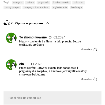
Tagi:
warzywa
cebula
przystawki
kuchnia włoska
bakłażan
prosty przepis
przepisy z 4 składników
szybkie danie
feed wege
2
Opinie o przepisie
To skomplikowane
, 24.02.2024
Nigdy w życiu nie trafiłam na taki przepis. Bedzie
ciężko, ale spróbuję
Odpowiedz
eln
, 11.11.2023
Przepis krótki .łatwy w kuchni jednoosobowej i
przyjazny dla żołądka , a zachowuje wszystkie walory
smakowe bakłażana.
Odpowiedz