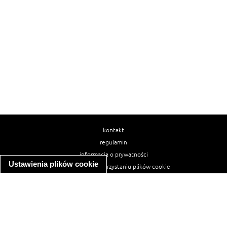
kontakt
regulamin
informacja o prywatności
Ustawienia plików cookie
informacja o wykorzystaniu plików cookie
ułatwienia dostępu
Najpopularniejsze przepisy
spaghetti bolognese