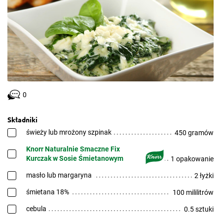
0
Składniki
świeży lub mrożony szpinak
450 gramów
Knorr Naturalnie Smaczne Fix
Kurczak w Sosie Śmietanowym
1 opakowanie
masło lub margaryna
2 łyżki
śmietana 18%
100 mililitrów
cebula
0.5 sztuki