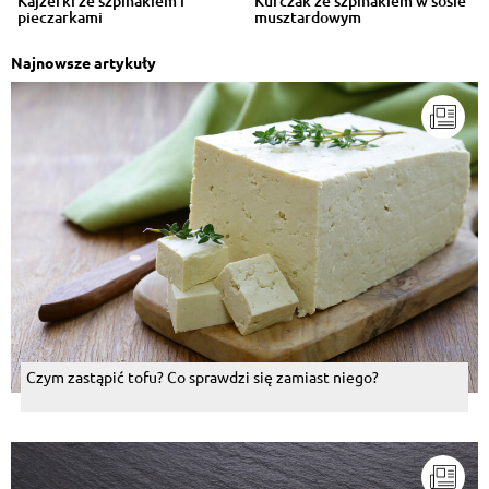
Kajzerki ze szpinakiem i
Kurczak ze szpinakiem w sosie
pieczarkami
musztardowym
Najnowsze artykuły
Czym zastąpić tofu? Co sprawdzi się zamiast niego?