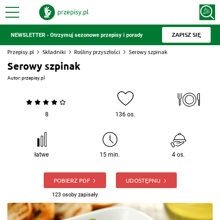
ZAPISZ SIĘ
NEWSLETTER - Otrzymuj sezonowe przepisy i porady
Przepisy.pl
Składniki
Rośliny przyszłości
Serowy szpinak
Serowy szpinak
Autor:
przepisy.pl
8
136 os.
łatwe
15 min.
4 os.
POBIERZ PDF
UDOSTĘPNIJ
123 osoby zapisały