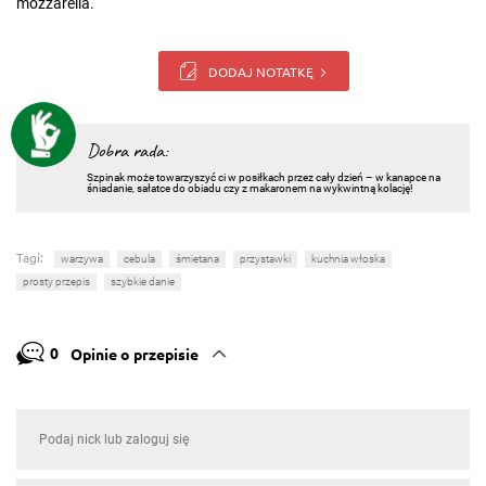
mozzarella.
DODAJ NOTATKĘ
Dobra rada:
Szpinak może towarzyszyć ci w posiłkach przez cały dzień – w kanapce na
śniadanie, sałatce do obiadu czy z makaronem na wykwintną kolację!
Tagi:
warzywa
cebula
śmietana
przystawki
kuchnia włoska
prosty przepis
szybkie danie
0
Opinie o przepisie