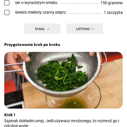
ser o wyrazistym smaku
150 gramów
świeżo mielony czarny pieprz
1 szczypta
EMAIL
LISTONIC
Przygotowanie krok po kroku
Krok 1
Szpinak dokładni umyj. Jeśli używasz mrożonego, to rozmroź go i
odciśnij wodę.