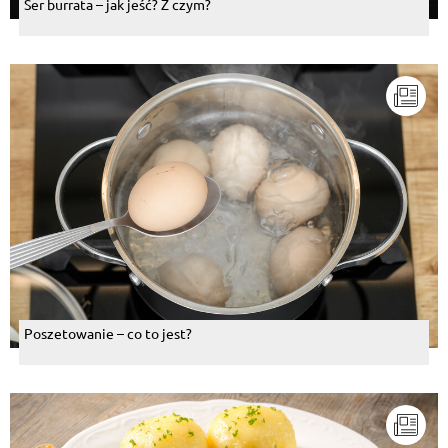
Ser burrata – jak jeść? Z czym?
Poszetowanie – co to jest?