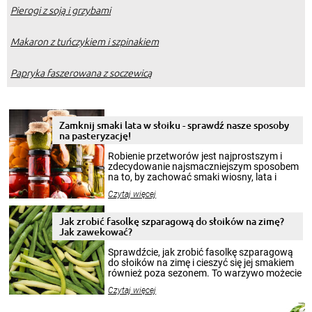
Pierogi z soją i grzybami
Makaron z tuńczykiem i szpinakiem
Papryka faszerowana z soczewicą
Zamknij smaki lata w słoiku - sprawdź nasze sposoby
na pasteryzację!
Robienie przetworów jest najprostszym i
zdecydowanie najsmaczniejszym sposobem
na to, by zachować smaki wiosny, lata i
jesieni na dłużej. Można robić setki zdjęć
Czytaj więcej
krajobrazów, by cieszyć nimi oko w sezonie
zimowym, ale to smaczny posiłek pozwoli w
pełni poczuć atmosferę cieplejszych
Jak zrobić fasolkę szparagową do słoików na zimę?
miesięcy. Przygotowanie słoików ze
Jak zawekować?
smakowitą zawartością musi obejmować
patenty, które pozwolą zachować świeżość
Sprawdźcie, jak zrobić fasolkę szparagową
przetworów.
do słoików na zimę i cieszyć się jej smakiem
również poza sezonem. To warzywo możecie
wekować na wiele sposobów. Wykorzystajcie
Czytaj więcej
nasze propozycje!