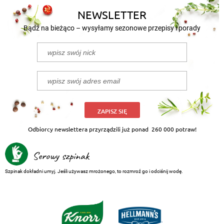
NEWSLETTER
Bądź na bieżąco – wysyłamy sezonowe przepisy i porady
ZAPISZ SIĘ
Odbiorcy newslettera przyrządzili już ponad
260 000 potraw!
Serowy szpinak
Szpinak dokładni umyj. Jeśli używasz mrożonego, to rozmroź go i odciśnij wodę.