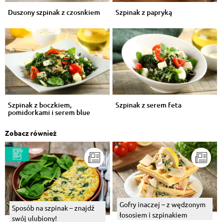
Duszony szpinak z czosnkiem
Szpinak z papryką
Szpinak z boczkiem,
Szpinak z serem feta
pomidorkami i serem blue
Zobacz również
Gofry inaczej – z wędzonym
Sposób na szpinak – znajdź
łososiem i szpinakiem
swój ulubiony!