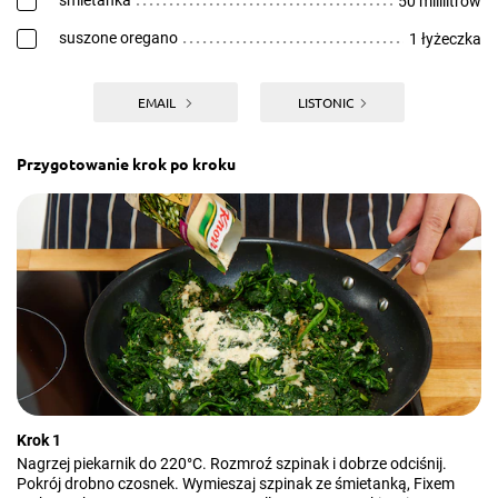
śmietanka
50 mililitrów
suszone oregano
1 łyżeczka
EMAIL
LISTONIC
Przygotowanie krok po kroku
Krok 1
Nagrzej piekarnik do 220°C. Rozmroź szpinak i dobrze odciśnij.
Pokrój drobno czosnek. Wymieszaj szpinak ze śmietanką, Fixem