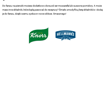
Do farszu na pierożki możesz dodatkowo dorzucić ser mozzarella lub suszone pomidory. A może
masz inne składniki, które będą pasować do receptury? Śmiało zmodyfikuj listę składników i dodaj
je do farszu, dzięki czemu zyska on nowe oblicze. Smacznego!