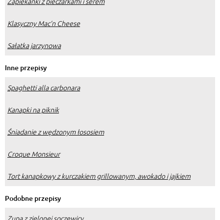
Zapiekanki z pieczarkami i serem
Klasyczny Mac’n Cheese
Sałatka jarzynowa
Inne przepisy
Spaghetti alla carbonara
Kanapki na piknik
Śniadanie z wędzonym łososiem
Croque Monsieur
Tort kanapkowy z kurczakiem grillowanym, awokado i jajkiem
Podobne przepisy
Zupa z zielonej soczewicy