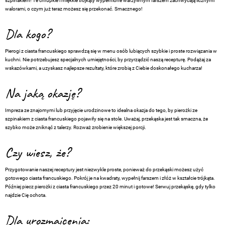
szpinakiem! Te chrupkie i miękkie trójkąty wypełnione warzywnym farszem zachwycają licznymi
walorami, o czym już teraz możesz się przekonać. Smacznego!
Dla kogo?
Pierogi z ciasta francuskiego sprawdzą się w menu osób lubiących szybkie i proste rozwiązania w
kuchni. Nie potrzebujesz specjalnych umiejętności, by przyrządzić naszą recepturę. Podążaj za
wskazówkami, a uzyskasz najlepsze rezultaty, które zrobią z Ciebie doskonałego kucharza!
Na jaką okazję?
Impreza ze znajomymi lub przyjęcie urodzinowe to idealna okazja do tego, by pierożki ze
szpinakiem z ciasta francuskiego pojawiły się na stole. Uważaj, przekąska jest tak smaczna, że
szybko może zniknąć z talerzy. Rozważ zrobienie większej porcji.
Czy wiesz, że?
Przygotowanie naszej receptury jest niezwykle proste, ponieważ do przekąski możesz użyć
gotowego ciasta francuskiego. Pokrój je na kwadraty, wypełnij farszem i złóż w kształcie trójkąta.
Później piecz pierożki z ciasta francuskiego przez 20 minut i gotowe! Serwuj przekąskę, gdy tylko
najdzie Cię ochota.
Dla urozmaicenia: