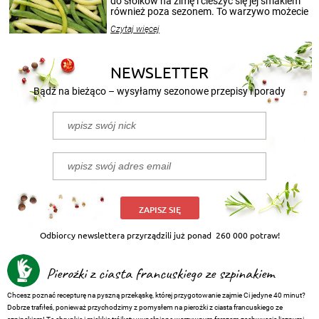
do słoików na zimę i cieszyć się jej smakiem
również poza sezonem. To warzywo możecie
wekować na wiele sposobów. Wykorzystajcie
Czytaj więcej
nasze propozycje!
NEWSLETTER
Bądź na bieżąco – wysyłamy sezonowe przepisy i porady
ZAPISZ SIĘ
Odbiorcy newslettera przyrządzili już ponad
260 000 potraw!
Pierożki z ciasta francuskiego ze szpinakiem
Chcesz poznać recepturę na pyszną przekąskę, której przygotowanie zajmie Ci jedyne 40 minut?
Dobrze trafiłeś, ponieważ przychodzimy z pomysłem na pierożki z ciasta francuskiego ze