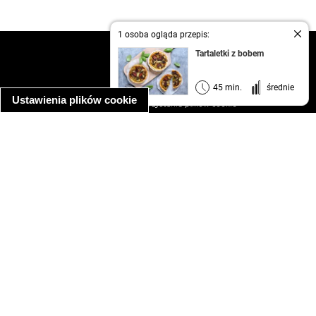
1 osoba ogląda przepis:
kontakt
Tartaletki z bobem
regulamin
informacja o prywatności
45 min.
średnie
Ustawienia plików cookie
informacja o wykorzystaniu plików cookie
ułatwienia dostępu
Najpopularniejsze przepisy
spaghetti bolognese
makaron z kurczakiem w sosie śmietanowym
kanapka z indykiem
ratatouille
lahmacun
mac and cheese
zupa minestrone
cannelloni ze szpinakiem i ricottą