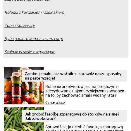
Roladki z kurczakiem i szpinakiem
Zupa z soczewicy
Ryba panierowana z sosem curry
Szpinak w sosie ostrygowym
Zamknij smaki lata w słoiku - sprawdź nasze sposoby
na pasteryzację!
Robienie przetworów jest najprostszym i
zdecydowanie najsmaczniejszym sposobem
na to, by zachować smaki wiosny, lata i
jesieni na dłużej. Można robić setki zdjęć
Czytaj więcej
krajobrazów, by cieszyć nimi oko w sezonie
zimowym, ale to smaczny posiłek pozwoli w
pełni poczuć atmosferę cieplejszych
Jak zrobić fasolkę szparagową do słoików na zimę?
miesięcy. Przygotowanie słoików ze
Jak zawekować?
smakowitą zawartością musi obejmować
patenty, które pozwolą zachować świeżość
Sprawdźcie, jak zrobić fasolkę szparagową
przetworów.