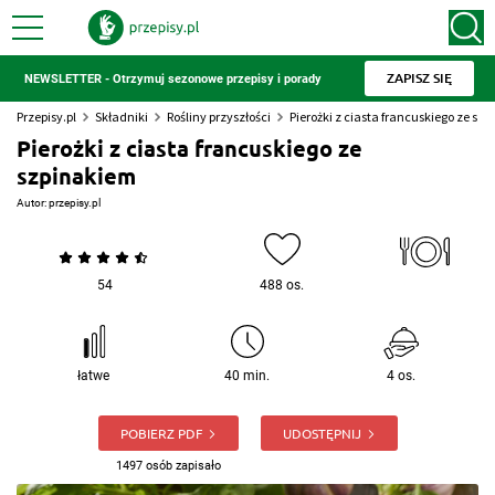
ZAPISZ SIĘ
NEWSLETTER - Otrzymuj sezonowe przepisy i porady
Przepisy.pl
Składniki
Rośliny przyszłości
Pierożki z ciasta francuskiego ze sz
Pierożki z ciasta francuskiego ze
szpinakiem
Autor:
przepisy.pl
54
488 os.
łatwe
40 min.
4 os.
POBIERZ PDF
UDOSTĘPNIJ
1497 osób zapisało