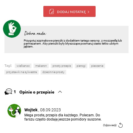
DODAJ NOTATKĘ
Dobra rada:
Przygotuj szpinakowe pierożki z dodatkiem tartego sera np. z mozzarellą lub
parmezanem. Aby pierożki były błyszczące posmaruj ciasto lekko ubitym
jajkiem.
Tagi:
wielkanoc
makaron
prosty przepis
pierogi
pieczenie
przystawki na sylwestra
dziecinnie prosty
1
Opinie o przepisie
Wojtek
, 08.09.2023
Mega proste, przepis dla każdego. Polecam. Do
farszu często dodaję jeszcze pomidory suszone.
Odpowiedz