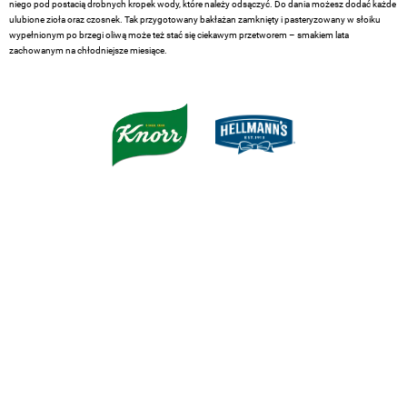
niego pod postacią drobnych kropek wody, które należy odsączyć. Do dania możesz dodać każde
ulubione zioła oraz czosnek. Tak przygotowany bakłażan zamknięty i pasteryzowany w słoiku
wypełnionym po brzegi oliwą może też stać się ciekawym przetworem – smakiem lata
zachowanym na chłodniejsze miesiące.