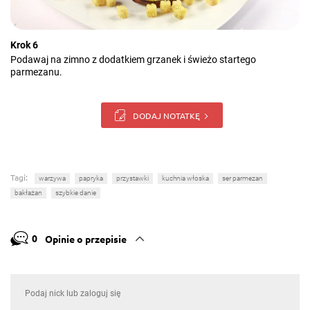
Krok 6
Podawaj na zimno z dodatkiem grzanek i świeżo startego
parmezanu.
DODAJ NOTATKĘ
Tagi:
warzywa
papryka
przystawki
kuchnia włoska
ser parmezan
bakłażan
szybkie danie
0
Opinie o przepisie