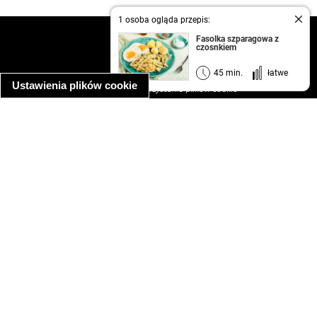
1 osoba ogląda przepis:
kontakt
Fasolka szparagowa z
czosnkiem
regulamin
informacja o prywatności
45 min.
łatwe
Ustawienia plików cookie
informacja o wykorzystaniu plików cookie
ułatwienia dostępu
Najpopularniejsze przepisy
spaghetti bolognese
makaron z kurczakiem w sosie śmietanowym
kanapka z indykiem
ratatouille
lahmacun
mac and cheese
zupa minestrone
cannelloni ze szpinakiem i ricottą