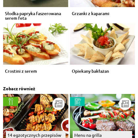
Słodka papryka faszerowana
Grzanki z kaparami
serem feta
Crostini z serem
Opiekany bakłażan
Zobacz również
14 egzotycznych przepisów
Menu na grilla