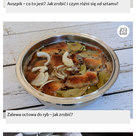
Auszpik – co to jest? Jak zrobić i czym różni się od sztamu?
Zalewa octowa do ryb – jak zrobić?