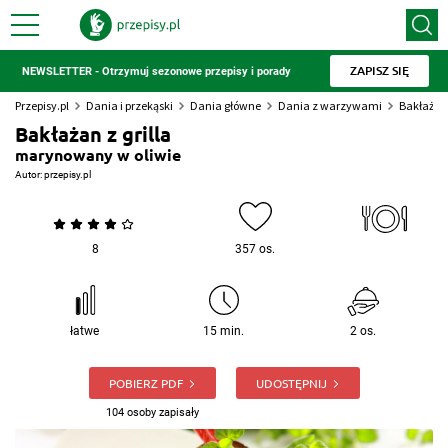
ZAPISZ SIĘ
NEWSLETTER - Otrzymuj sezonowe przepisy i porady
Przepisy.pl
Dania i przekąski
Dania główne
Dania z warzywami
Bakłażan 
Bakłażan z grilla
marynowany w oliwie
Autor:
przepisy.pl
8
357 os.
łatwe
15 min.
2 os.
POBIERZ PDF
UDOSTĘPNIJ
104 osoby zapisały