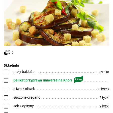
0
Składniki
mały bakłażan
1 sztuka
Delikat przyprawa uniwersalna Knorr
oliwa z oliwek
8 łyżek
suszone oregano
2 łyżki
sok z cytryny
2 łyżki