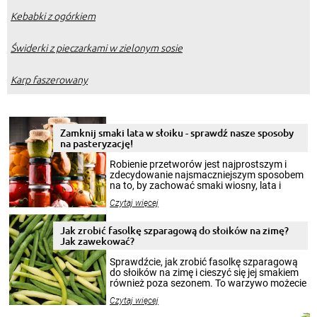
Kebabki z ogórkiem
Świderki z pieczarkami w zielonym sosie
Karp faszerowany
Zamknij smaki lata w słoiku - sprawdź nasze sposoby
na pasteryzację!
Robienie przetworów jest najprostszym i
zdecydowanie najsmaczniejszym sposobem
na to, by zachować smaki wiosny, lata i
jesieni na dłużej. Można robić setki zdjęć
Czytaj więcej
krajobrazów, by cieszyć nimi oko w sezonie
zimowym, ale to smaczny posiłek pozwoli w
pełni poczuć atmosferę cieplejszych
Jak zrobić fasolkę szparagową do słoików na zimę?
miesięcy. Przygotowanie słoików ze
Jak zawekować?
smakowitą zawartością musi obejmować
patenty, które pozwolą zachować świeżość
Sprawdźcie, jak zrobić fasolkę szparagową
przetworów.
do słoików na zimę i cieszyć się jej smakiem
również poza sezonem. To warzywo możecie
wekować na wiele sposobów. Wykorzystajcie
Czytaj więcej
nasze propozycje!