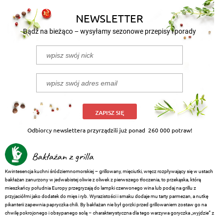
NEWSLETTER
Bądź na bieżąco – wysyłamy sezonowe przepisy i porady
ZAPISZ SIĘ
Odbiorcy newslettera przyrządzili już ponad
260 000 potraw!
Bakłażan z grilla
Kwintesencja kuchni śródziemnomorskiej – grillowany, mięciutki, wręcz rozpływający się w ustach
bakłażan zanurzony w jedwabistej oliwie z oliwek z pierwszego tłoczenia, to przekąska, którą
mieszkańcy południa Europy przegryzają do lampki czerwonego wina lub podaj na grillu z
przyjaciółmi jako dodatek do mięs i ryb. Wyrazistości i smaku dodaje mu tarty parmezan, a nutkę
pikanterii zapewnia papryczka chili. By bakłażan nie był gorzki przed grillowaniem zostaw go na
chwilę pokrojonego i obsypanego solą – charakterystyczna dla tego warzywa goryczka „wyjdzie” z