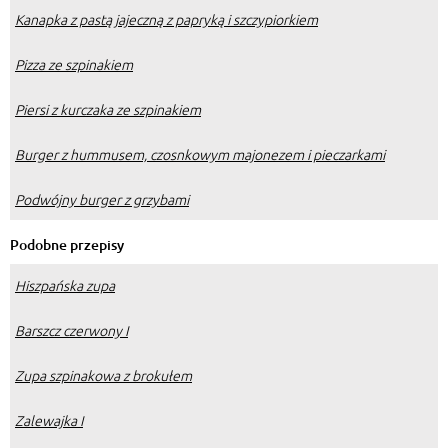
Kanapka z pastą jajeczną z papryką i szczypiorkiem
Pizza ze szpinakiem
Piersi z kurczaka ze szpinakiem
Burger z hummusem, czosnkowym majonezem i pieczarkami
Podwójny burger z grzybami
Podobne przepisy
Hiszpańska zupa
Barszcz czerwony I
Zupa szpinakowa z brokułem
Zalewajka I