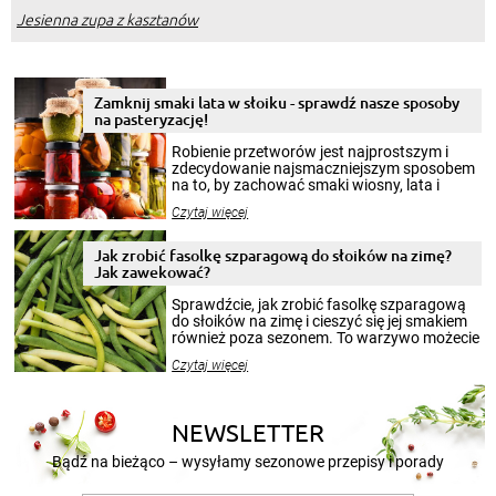
Jesienna zupa z kasztanów
Zamknij smaki lata w słoiku - sprawdź nasze sposoby
na pasteryzację!
Robienie przetworów jest najprostszym i
zdecydowanie najsmaczniejszym sposobem
na to, by zachować smaki wiosny, lata i
jesieni na dłużej. Można robić setki zdjęć
Czytaj więcej
krajobrazów, by cieszyć nimi oko w sezonie
zimowym, ale to smaczny posiłek pozwoli w
pełni poczuć atmosferę cieplejszych
Jak zrobić fasolkę szparagową do słoików na zimę?
miesięcy. Przygotowanie słoików ze
Jak zawekować?
smakowitą zawartością musi obejmować
patenty, które pozwolą zachować świeżość
Sprawdźcie, jak zrobić fasolkę szparagową
przetworów.
do słoików na zimę i cieszyć się jej smakiem
również poza sezonem. To warzywo możecie
wekować na wiele sposobów. Wykorzystajcie
Czytaj więcej
nasze propozycje!
NEWSLETTER
Bądź na bieżąco – wysyłamy sezonowe przepisy i porady