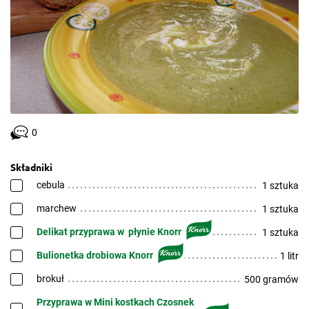
0
Składniki
cebula
1 sztuka
marchew
1 sztuka
Delikat przyprawa w płynie Knorr
1 sztuka
Bulionetka drobiowa Knorr
1 litr
brokuł
500 gramów
Przyprawa w Mini kostkach Czosnek