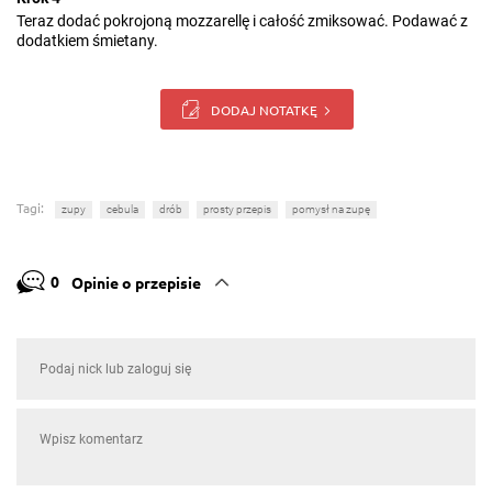
Teraz dodać pokrojoną mozzarellę i całość zmiksować. Podawać z
dodatkiem śmietany.
DODAJ NOTATKĘ
Tagi:
zupy
cebula
drób
prosty przepis
pomysł na zupę
0
Opinie o przepisie