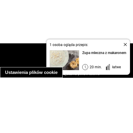
1 osoba ogląda przepis:
kontakt
Zupa mleczna z makaronem
regulamin
informacja o prywatności
20 min.
łatwe
Ustawienia plików cookie
informacja o wykorzystaniu plików cookie
ułatwienia dostępu
Najpopularniejsze przepisy
spaghetti bolognese
makaron z kurczakiem w sosie śmietanowym
kanapka z indykiem
ratatouille