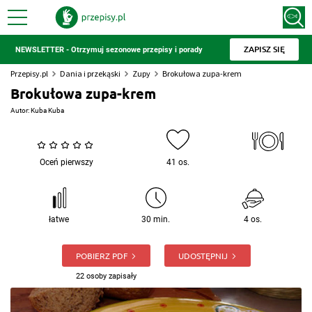
ZAPISZ SIĘ
NEWSLETTER - Otrzymuj sezonowe przepisy i porady
Przepisy.pl
Dania i przekąski
Zupy
Brokułowa zupa-krem
Brokułowa zupa-krem
Autor:
Kuba Kuba
Oceń pierwszy
41 os.
łatwe
30 min.
4 os.
POBIERZ PDF
UDOSTĘPNIJ
22 osoby zapisały