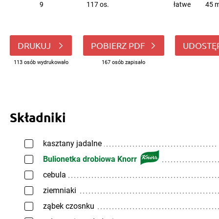
9
117 os.
łatwe
45 m
DRUKUJ
POBIERZ PDF
UDOSTĘ
113 osób wydrukowało
167 osób zapisało
Składniki
kasztany jadalne
Bulionetka drobiowa Knorr
cebula
ziemniaki
ząbek czosnku