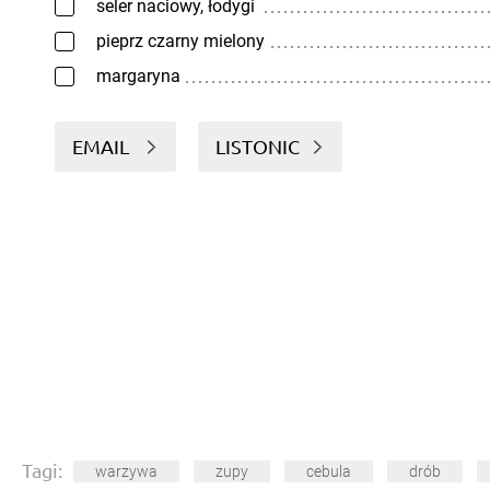
seler naciowy, łodygi
pieprz czarny mielony
margaryna
EMAIL
LISTONIC
Tagi:
warzywa
zupy
cebula
drób