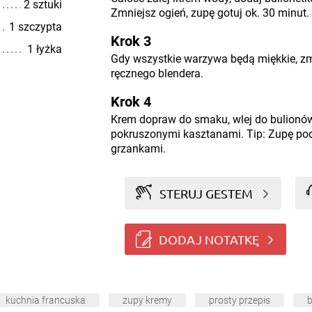
2 sztuki
Zmniejsz ogień, zupę gotuj ok. 30 minut.
1 szczypta
Krok 3
1 łyżka
Gdy wszystkie warzywa będą miękkie, z
ręcznego blendera.
Krok 4
Krem dopraw do smaku, wlej do bulionó
pokruszonymi kasztanami. Tip: Zupę po
grzankami.
STERUJ GESTEM
DODAJ NOTATKĘ
kuchnia francuska
zupy kremy
prosty przepis