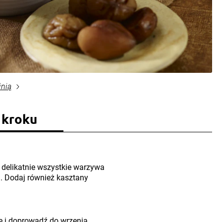
inią
 kroku
delikatnie wszystkie warzywa
. Dodaj również kasztany
kę i doprowadź do wrzenia.