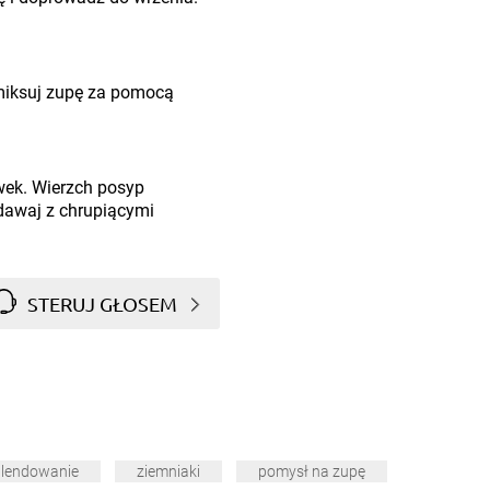
miksuj zupę za pomocą
wek. Wierzch posyp
dawaj z chrupiącymi
STERUJ GŁOSEM
blendowanie
ziemniaki
pomysł na zupę