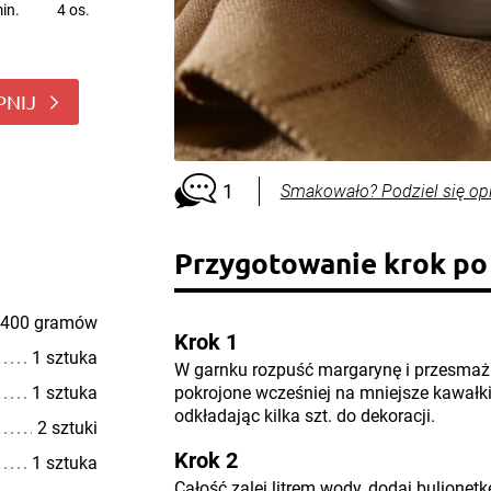
in.
4 os.
PNIJ
1
Smakowało? Podziel się op
Przygotowanie krok po
400 gramów
Krok 1
1 sztuka
W garnku rozpuść margarynę i przesmaż 
1 sztuka
pokrojone wcześniej na mniejsze kawałki
odkładając kilka szt. do dekoracji.
2 sztuki
Krok 2
1 sztuka
Całość zalej litrem wody, dodaj bulionet