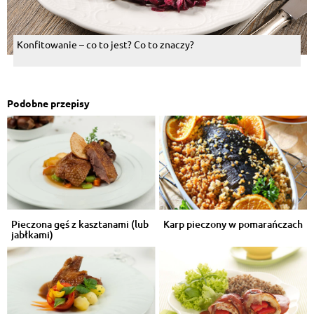
Konfitowanie – co to jest? Co to znaczy?
Podobne przepisy
Pieczona gęś z kasztanami (lub
Karp pieczony w pomarańczach
jabłkami)