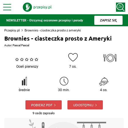
ZAPISZ SIĘ
NEWSLETTER - Otrzymuj sezonowe przepisy i porady
Przepisy.pl
Brownies - ciasteczka prosto z ameryki
Brownies - ciasteczka prosto z Ameryki
Autor:
Pascal Pascal
Oceń pierwszy
7 os.
średnie
30 min.
4 os.
POBIERZ PDF
UDOSTĘPNIJ
9 osób zapisało