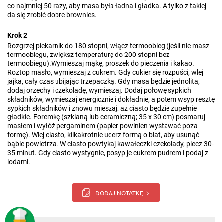
co najmniej 50 razy, aby masa była ładna i gładka. A tylko z takiej
da się zrobić dobre brownies.
Krok 2
Rozgrzej piekarnik do 180 stopni, włącz termoobieg (jeśli nie masz
termoobiegu, zwiększ temperaturę do 200 stopni bez
termoobiegu).Wymieszaj mąkę, proszek do pieczenia i kakao.
Roztop masło, wymieszaj z cukrem. Gdy cukier się rozpuści, wlej
jajka, cały czas ubijając trzepaczką. Gdy masa będzie jednolita,
dodaj orzechy i czekoladę, wymieszaj. Dodaj połowę sypkich
składników, wymieszaj energicznie i dokładnie, a potem wsyp resztę
sypkich składników i znowu mieszaj, aż ciasto będzie zupełnie
gładkie. Foremkę (szklaną lub ceramiczną; 35 x 30 cm) posmaruj
masłem i wyłóż pergaminem (papier powinien wystawać poza
formę). Wlej ciasto, kilkakrotnie uderz formą o blat, aby usunąć
bąble powietrza. W ciasto powtykaj kawałeczki czekolady, piecz 30-
35 minut. Gdy ciasto wystygnie, posyp je cukrem pudrem i podaj z
lodami.
DODAJ NOTATKĘ