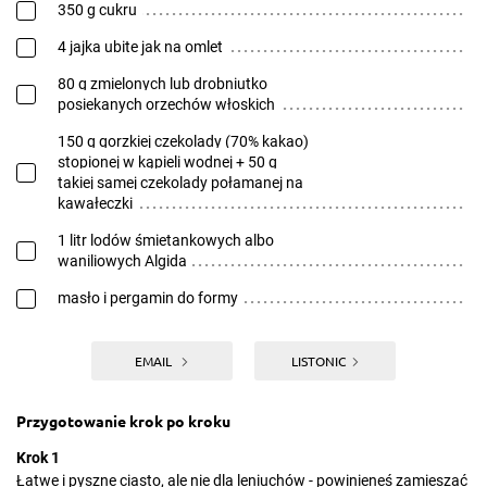
350 g cukru
4 jajka ubite jak na omlet
80 g zmielonych lub drobniutko
posiekanych orzechów włoskich
150 g gorzkiej czekolady (70% kakao)
stopionej w kąpieli wodnej + 50 g
takiej samej czekolady połamanej na
kawałeczki
1 litr lodów śmietankowych albo
waniliowych Algida
masło i pergamin do formy
EMAIL
LISTONIC
Przygotowanie krok po kroku
Krok 1
Łatwe i pyszne ciasto, ale nie dla leniuchów - powinieneś zamieszać