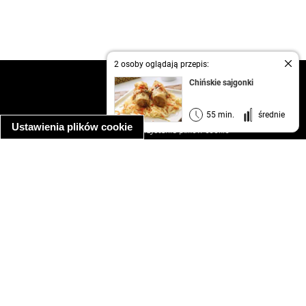
2 osoby oglądają przepis:
kontakt
Chińskie sajgonki
regulamin
informacja o prywatności
55 min.
średnie
Ustawienia plików cookie
informacja o wykorzystaniu plików cookie
ułatwienia dostępu
Najpopularniejsze przepisy
spaghetti bolognese
makaron z kurczakiem w sosie śmietanowym
kanapka z indykiem
ratatouille
lahmacun
mac and cheese