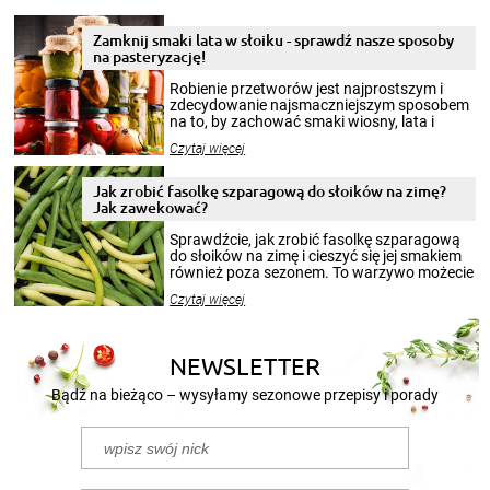
Zamknij smaki lata w słoiku - sprawdź nasze sposoby
na pasteryzację!
Robienie przetworów jest najprostszym i
zdecydowanie najsmaczniejszym sposobem
na to, by zachować smaki wiosny, lata i
jesieni na dłużej. Można robić setki zdjęć
Czytaj więcej
krajobrazów, by cieszyć nimi oko w sezonie
zimowym, ale to smaczny posiłek pozwoli w
pełni poczuć atmosferę cieplejszych
Jak zrobić fasolkę szparagową do słoików na zimę?
miesięcy. Przygotowanie słoików ze
Jak zawekować?
smakowitą zawartością musi obejmować
patenty, które pozwolą zachować świeżość
Sprawdźcie, jak zrobić fasolkę szparagową
przetworów.
do słoików na zimę i cieszyć się jej smakiem
również poza sezonem. To warzywo możecie
wekować na wiele sposobów. Wykorzystajcie
Czytaj więcej
nasze propozycje!
NEWSLETTER
Bądź na bieżąco – wysyłamy sezonowe przepisy i porady