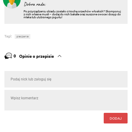
Dobra rada:
Po przyrządzeniu obiadu zostało ci trochę orzechów włoskich? Skomponuj
z nich własne musli – dodaj do nich bakalie oraz suszone owoce i dosyp do
mleka lub ulubionego jogurtu!
Tagi:
pieczenie
0
Opinie o przepisie
DODAJ