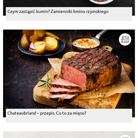
Czym zastąpić kumin? Zamienniki kminu rzymskiego
Chateaubriand – przepis. Co to za mięso?