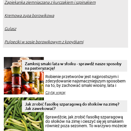
Zapiekanka ziemniaczana z kurczakiem i szpinakiem
Kremowa zupa borowikowa
Gulasz
Pulpeciki w sosie borowikowym z kopytkami
Zamknij smaki lata w słoiku - sprawdź nasze sposoby
na pasteryzację!
Robienie przetworów jest najprostszym i
zdecydowanie najsmaczniejszym sposobem
na to, by zachować smaki wiosny, lata i
jesieni na dłużej. Można robić setki zdjęć
Czytaj więcej
krajobrazów, by cieszyć nimi oko w sezonie
zimowym, ale to smaczny posiłek pozwoli w
pełni poczuć atmosferę cieplejszych
Jak zrobić fasolkę szparagową do słoików na zimę?
miesięcy. Przygotowanie słoików ze
Jak zawekować?
smakowitą zawartością musi obejmować
patenty, które pozwolą zachować świeżość
Sprawdźcie, jak zrobić fasolkę szparagową
przetworów.
do słoików na zimę i cieszyć się jej smakiem
również poza sezonem. To warzywo możecie
wekować na wiele sposobów. Wykorzystajcie