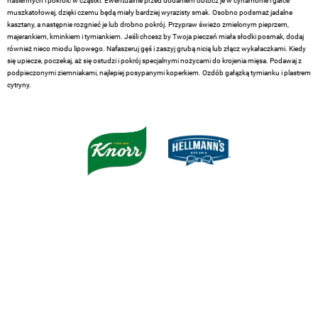
nasiennych i pokroić w cząstki. Ewentualnie przed dodaniem obtocz je w cynamonie i gałce
muszkatołowej, dzięki czemu będą miały bardziej wyrazisty smak. Osobno podsmaż jadalne
kasztany, a następnie rozgnieć je lub drobno pokrój. Przypraw świeżo zmielonym pieprzem,
majerankiem, kminkiem i tymiankiem. Jeśli chcesz by Twoja pieczeń miała słodki posmak, dodaj
również nieco miodu lipowego. Nafaszeruj gęś i zaszyj grubą nicią lub złącz wykałaczkami. Kiedy
się upiecze, poczekaj, aż się ostudzi i pokrój specjalnymi nożycami do krojenia mięsa. Podawaj z
podpieczonymi ziemniakami, najlepiej posypanymi koperkiem. Ozdób gałązką tymianku i plastrem
cytryny.