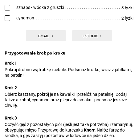
sznaps - wódka z gruszki
3 łyżki
cynamon
2 łyżki
EMAIL
LISTONIC
Przygotowanie krok po kroku
Krok 1
Pokrój drobno wątróbkę i cebulę. Podsmaż krótko, wraz z jabłkami,
na patelni.
Krok 2
Obierz kasztany, pokrój je na kawałki i przełóż na patelnię. Dodaj
także alkohol, cynamon oraz pieprz do smaku i podsmaż jeszcze
chwilę.
Krok 3
Oczyść gęś z pozostałych piór (jeśli jest taka potrzeba) i zamarynuj,
obsypując mięso Przyprawą do kurczaka
Knorr
. Nałóż farsz do
środka, a gęś zaszyj i pozostaw w lodówce na jeden dzień.