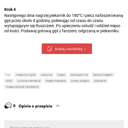
Krok 4
Następnego dnia nagrzej piekarnik do 180°C i piecz nafaszerowaną
gęś przez około 4 godziny, polewając od czasu do czasu
wytapiającym się tłuszczem. Po upieczeniu ostudź i oddziel mięso
od kości. Podawaj gotową gęś z farszem, odgrzaną w piekarniku.
DODAJ NOTATKĘ
Tagi:
mięsa na wigilie
warzywa
mięso
dania główne
dania z mięsem
drób
kuchnia niemiecka
mięsa mieszane
prosty przepis
pieczenie
mięsa na boże narodzenie
0
Opinie o przepisie