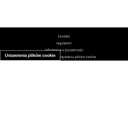
kontakt
regulamin
informacja o prywatności
Ustawienia plików cookie
informacja o wykorzystaniu plików cookie
ułatwienia dostępu
Najpopularniejsze przepisy
spaghetti bolognese
makaron z kurczakiem w sosie śmietanowym
kanapka z indykiem
ratatouille
lahmacun
mac and cheese