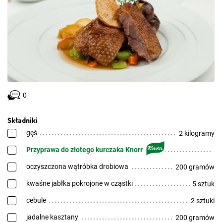
0
Składniki
gęś
2 kilogramy
Przyprawa do złotego kurczaka Knorr
oczyszczona wątróbka drobiowa
200 gramów
kwaśne jabłka pokrojone w cząstki
5 sztuk
cebule
2 sztuki
jadalne kasztany
200 gramów