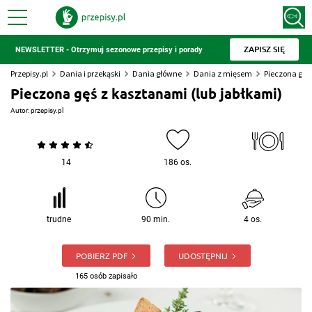
ZAPISZ SIĘ
NEWSLETTER - Otrzymuj sezonowe przepisy i porady
Przepisy.pl
Dania i przekąski
Dania główne
Dania z mięsem
Pieczona gęś
Pieczona gęś z kasztanami (lub jabłkami)
Autor:
przepisy.pl
14
186 os.
trudne
90 min.
4 os.
POBIERZ PDF
UDOSTĘPNIJ
165 osób zapisało