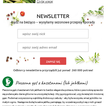
Czytaj więcej
nasze propozycje!
NEWSLETTER
Bądź na bieżąco – wysyłamy sezonowe przepisy i porady
ZAPISZ SIĘ
Odbiorcy newslettera przyrządzili już ponad
260 000 potraw!
Pieczona gęś z kasztanami (lub jabłkami)
Pieczona gęś z kasztanami lub jabłkami to bardzo elegancka potrawa, które z pewnością sprawdzi
się podana jako danie główne na uroczystej kolacji. Aby ją przygotować, użyj świeżej lub mrożonej
gęsi. Podsmaż oczyszczoną wątróbkę drobiową z cebulą – aby była soczysta, smaż ją krótko na
małym ogniu. Następnie dodaj kwaśne jabłka, pamiętając, by wcześniej pozbyć się z nich gniazd