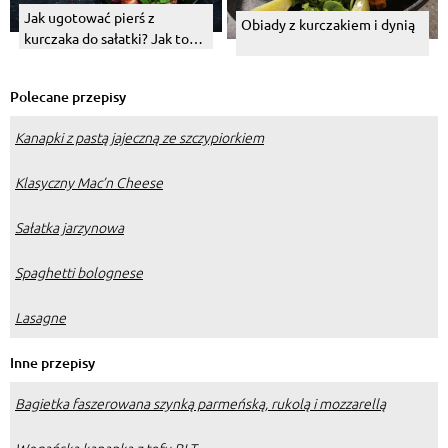
Jak ugotować pierś z
Obiady z kurczakiem i dynią
kurczaka do sałatki? Jak to
zrobić na parze, a jak w
wodzie?
Polecane przepisy
Kanapki z pastą jajeczną ze szczypiorkiem
Klasyczny Mac’n Cheese
Sałatka jarzynowa
Spaghetti bolognese
Lasagne
Inne przepisy
Bagietka faszerowana szynką parmeńską, rukolą i mozzarellą