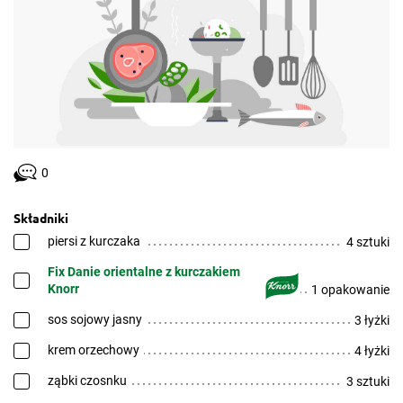
0
Składniki
piersi z kurczaka
4 sztuki
Fix Danie orientalne z kurczakiem
Knorr
1 opakowanie
sos sojowy jasny
3 łyżki
krem orzechowy
4 łyżki
ząbki czosnku
3 sztuki