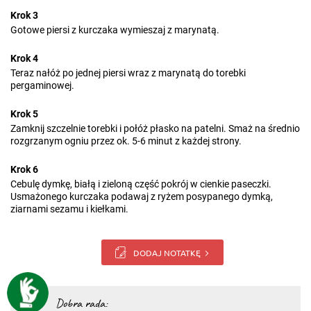
Krok 3
Gotowe piersi z kurczaka wymieszaj z marynatą.
Krok 4
Teraz nałóż po jednej piersi wraz z marynatą do torebki
pergaminowej.
Krok 5
Zamknij szczelnie torebki i połóż płasko na patelni. Smaż na średnio
rozgrzanym ogniu przez ok. 5-6 minut z każdej strony.
Krok 6
Cebulę dymkę, białą i zieloną część pokrój w cienkie paseczki.
Usmażonego kurczaka podawaj z ryżem posypanego dymką,
ziarnami sezamu i kiełkami.
DODAJ NOTATKĘ
Dobra rada: