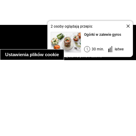
2 osoby oglądają przepis:
kontakt
Ogórki w zalewie gyros
regulamin
informacja o prywatności
30 min.
łatwe
Ustawienia plików cookie
informacja o wykorzystaniu plików cookie
ułatwienia dostępu
Najpopularniejsze przepisy
spaghetti bolognese
makaron z kurczakiem w sosie śmietanowym
kanapka z indykiem
ratatouille
lahmacun
mac and cheese