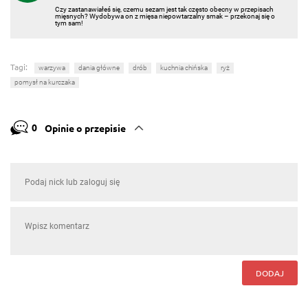
Czy zastanawiałeś się, czemu sezam jest tak często obecny w przepisach
mięsnych? Wydobywa on z mięsa niepowtarzalny smak – przekonaj się o
tym sam!
Tagi:
warzywa
dania główne
drób
kuchnia chińska
ryż
pomysł na kurczaka
0
Opinie o przepisie
DODAJ