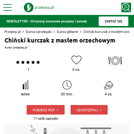
ZAPISZ SIĘ
NEWSLETTER - Otrzymuj sezonowe przepisy i porady
Przepisy.pl
Dania i przekąski
Dania główne
Chiński kurczak z masłem orze
Chiński kurczak z masłem orzechowym
Autor:
przepisy.pl
1
0 os.
łatwe
30 min.
4 os.
POBIERZ PDF
UDOSTĘPNIJ
17 osób zapisało