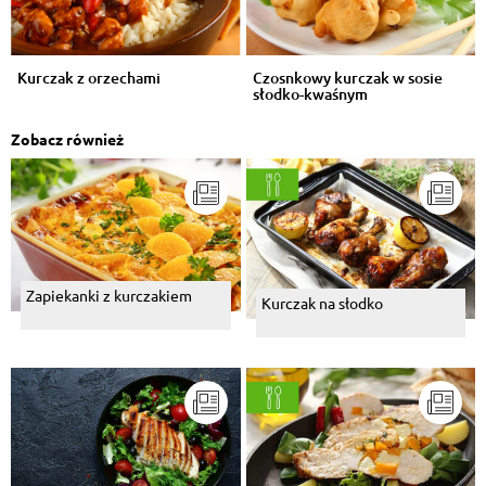
Kurczak z orzechami
Czosnkowy kurczak w sosie
słodko-kwaśnym
Zobacz również
Zapiekanki z kurczakiem
Kurczak na słodko