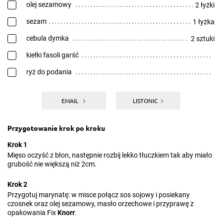
olej sezamowy
2 łyżki
sezam
1 łyżka
cebula dymka
2 sztuki
kiełki fasoli garść
ryż do podania
EMAIL
LISTONIC
Przygotowanie krok po kroku
Krok 1
Mięso oczyść z błon, następnie rozbij lekko tłuczkiem tak aby miało
grubość nie większą niż 2cm.
Krok 2
Przygotuj marynatę: w misce połącz sos sojowy i posiekany
czosnek oraz olej sezamowy, masło orzechowe i przyprawę z
opakowania Fix
Knorr
.