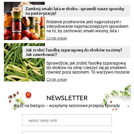
Zamknij smaki lata w słoiku - sprawdź nasze sposoby
na pasteryzację!
Robienie przetworów jest najprostszym i
zdecydowanie najsmaczniejszym sposobem
na to, by zachować smaki wiosny, lata i
jesieni na dłużej. Można robić setki zdjęć
Czytaj więcej
krajobrazów, by cieszyć nimi oko w sezonie
zimowym, ale to smaczny posiłek pozwoli w
pełni poczuć atmosferę cieplejszych
Jak zrobić fasolkę szparagową do słoików na zimę?
miesięcy. Przygotowanie słoików ze
Jak zawekować?
smakowitą zawartością musi obejmować
patenty, które pozwolą zachować świeżość
Sprawdźcie, jak zrobić fasolkę szparagową
przetworów.
do słoików na zimę i cieszyć się jej smakiem
również poza sezonem. To warzywo możecie
wekować na wiele sposobów. Wykorzystajcie
Czytaj więcej
nasze propozycje!
NEWSLETTER
Bądź na bieżąco – wysyłamy sezonowe przepisy i porady