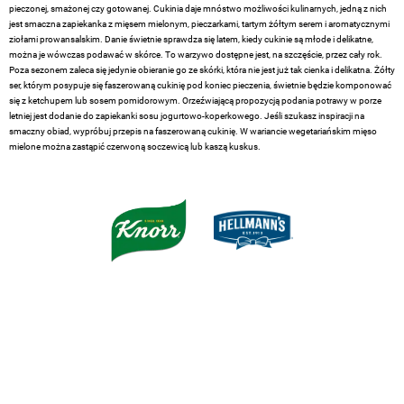
pieczonej, smażonej czy gotowanej. Cukinia daje mnóstwo możliwości kulinarnych, jedną z nich
jest smaczna zapiekanka z mięsem mielonym, pieczarkami, tartym żółtym serem i aromatycznymi
ziołami prowansalskim. Danie świetnie sprawdza się latem, kiedy cukinie są młode i delikatne,
można je wówczas podawać w skórce. To warzywo dostępne jest, na szczęście, przez cały rok.
Poza sezonem zaleca się jedynie obieranie go ze skórki, która nie jest już tak cienka i delikatna. Żółty
ser, którym posypuje się faszerowaną cukinię pod koniec pieczenia, świetnie będzie komponować
się z ketchupem lub sosem pomidorowym. Orzeźwiającą propozycją podania potrawy w porze
letniej jest dodanie do zapiekanki sosu jogurtowo-koperkowego. Jeśli szukasz inspiracji na
smaczny obiad, wypróbuj przepis na faszerowaną cukinię. W wariancie wegetariańskim mięso
mielone można zastąpić czerwoną soczewicą lub kaszą kuskus.