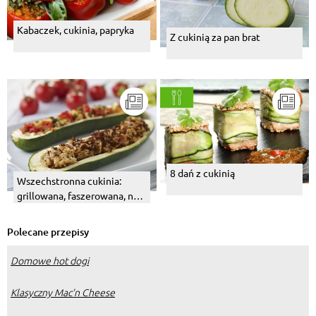
Kabaczek, cukinia, papryka
Z cukinią za pan brat
8 dań z cukinią
Wszechstronna cukinia:
grillowana, faszerowana, na
ciepło i na zimno...
Polecane przepisy
Domowe hot dogi
Klasyczny Mac’n Cheese