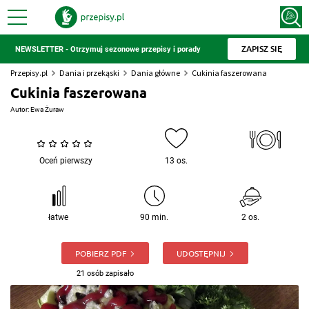
ZAPISZ SIĘ
NEWSLETTER - Otrzymuj sezonowe przepisy i porady
Przepisy.pl
Dania i przekąski
Dania główne
Cukinia faszerowana
Cukinia faszerowana
Autor:
Ewa Żuraw
Oceń pierwszy
13 os.
łatwe
90 min.
2 os.
POBIERZ PDF
UDOSTĘPNIJ
21 osób zapisało