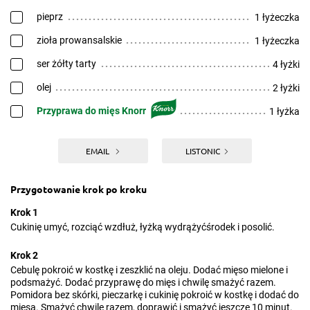
pieprz
1 łyżeczka
zioła prowansalskie
1 łyżeczka
ser żółty tarty
4 łyżki
olej
2 łyżki
Przyprawa do mięs Knorr
1 łyżka
EMAIL
LISTONIC
Przygotowanie krok po kroku
Krok 1
Cukinię umyć, rozciąć wzdłuż, łyżką wydrążyćśrodek i posolić.
Krok 2
Cebulę pokroić w kostkę i zeszklić na oleju. Dodać mięso mielone i
podsmażyć. Dodać przyprawę do mięs i chwilę smażyć razem.
Pomidora bez skórki, pieczarkę i cukinię pokroić w kostkę i dodać do
mięsa. Smażyć chwilę razem, doprawić i smażyć jeszcze 10 minut.