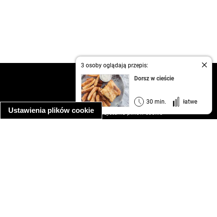
3 osoby oglądają przepis:
kontakt
Dorsz w cieście
regulamin
informacja o prywatności
30 min.
łatwe
Ustawienia plików cookie
informacja o wykorzystaniu plików cookie
ułatwienia dostępu
Najpopularniejsze przepisy
spaghetti bolognese
makaron z kurczakiem w sosie śmietanowym
kanapka z indykiem
ratatouille
lahmacun