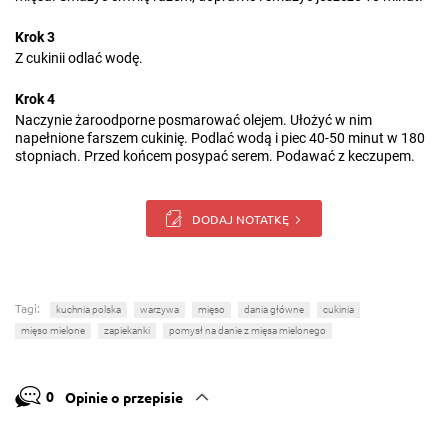
Krok 3
Z cukinii odlać wodę.
Krok 4
Naczynie żaroodporne posmarować olejem. Ułożyć w nim
napełnione farszem cukinię. Podlać wodą i piec 40-50 minut w 180
stopniach. Przed końcem posypać serem. Podawać z keczupem.
DODAJ NOTATKĘ
Tagi:
kuchnia polska
warzywa
mięso
dania główne
cukinia
mięso mielone
zapiekanki
pomysł na danie z mięsa mielonego
0
Opinie o przepisie