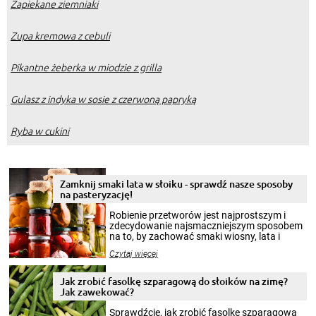
Zapiekane ziemniaki
Zupa kremowa z cebuli
Pikantne żeberka w miodzie z grilla
Gulasz z indyka w sosie z czerwoną papryką
Ryba w cukini
Zamknij smaki lata w słoiku - sprawdź nasze sposoby
na pasteryzację!
Robienie przetworów jest najprostszym i
zdecydowanie najsmaczniejszym sposobem
na to, by zachować smaki wiosny, lata i
jesieni na dłużej. Można robić setki zdjęć
Czytaj więcej
krajobrazów, by cieszyć nimi oko w sezonie
zimowym, ale to smaczny posiłek pozwoli w
pełni poczuć atmosferę cieplejszych
Jak zrobić fasolkę szparagową do słoików na zimę?
miesięcy. Przygotowanie słoików ze
Jak zawekować?
smakowitą zawartością musi obejmować
patenty, które pozwolą zachować świeżość
Sprawdźcie, jak zrobić fasolkę szparagową