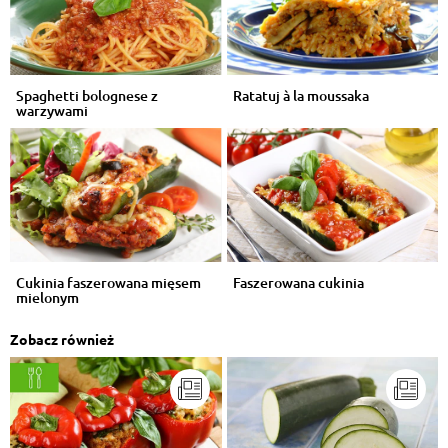
Spaghetti bolognese z
Ratatuj à la moussaka
warzywami
Cukinia faszerowana mięsem
Faszerowana cukinia
mielonym
Zobacz również