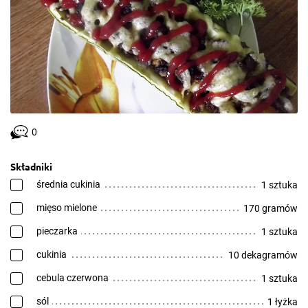
0
Składniki
średnia cukinia
1 sztuka
mięso mielone
170 gramów
pieczarka
1 sztuka
cukinia
10 dekagramów
cebula czerwona
1 sztuka
sól
1 łyżka