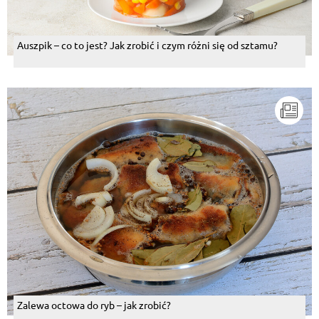
Auszpik – co to jest? Jak zrobić i czym różni się od sztamu?
Zalewa octowa do ryb – jak zrobić?