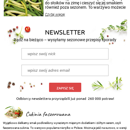
przetworów.
do słoików na zimę i cieszyć się jej smakiem
również poza sezonem. To warzywo możecie
wekować na wiele sposobów. Wykorzystajcie
Czytaj więcej
nasze propozycje!
NEWSLETTER
Bądź na bieżąco – wysyłamy sezonowe przepisy i porady
ZAPISZ SIĘ
Odbiorcy newslettera przyrządzili już ponad
260 000 potraw!
Cukinia faszerowana
Wyjątkowo delikatny smak podkreślony wyrazistym mięsnym dodatkiem i żółtym serem, czyli
faszerowana cukinia. To warzywo popularne nie tylko w Polsce. Można je jeść na surowo, w wersji