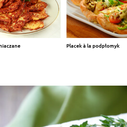
mniaczane
Placek à la podpłomyk