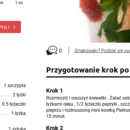
in.
1 os.
PNIJ
0
Smakowało? Podziel się op
Przygotowanie krok po
1 szczypta
Krok 1
2 łyżki
Rozmrozić i osuszyć krewetki . Zalać so
0.5 łyżeczki
łyżkami oleju , 1/2 łyżeczki papryki , szc
pieprzu i rozkruszoną mini kostką Pietr
1 łyżka
15 minut.
Krok 2
1 sztuka