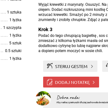
Wyjąć krewetki z marynaty. Osuszyć. Na 
olejem. Dodać rozkruszoną mini kostkę C
1 sztuka
wrzucać krewetki. Smażyć po 2 minuty z 
zrumieniły i zrobiły chrupkie. Zdjąć z pate
1 łyżka
1 szczypta
Krok 3
1 łyżka
Podać do tego chrupiącą bagietkę , sos 
zmieszać z kilkoma łyżkami masła od sm
5 sztuk
dodatkowo cytrynę bo lubię najpierw skr
0.5 sztuki
a dopiero potem moczyć w sosie chili.
1 łyżka
STERUJ GESTEM
DODAJ NOTATKĘ
Dobra rada:
Aby natka z pietruszki dłużej zachowała świeżoś