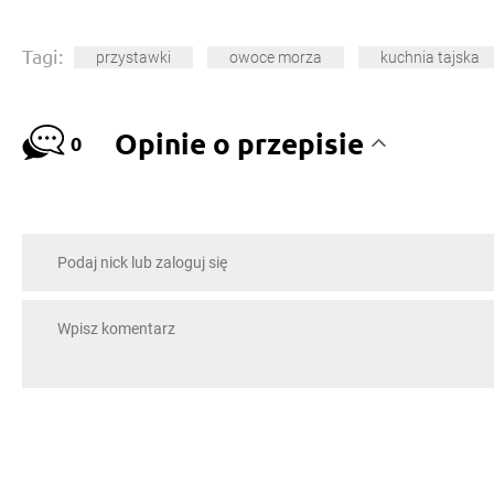
Tagi:
przystawki
owoce morza
kuchnia tajska
Opinie o przepisie
0