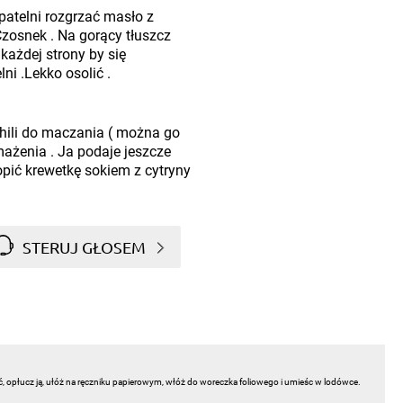
patelni rozgrzać masło z
zosnek . Na gorący tłuszcz
każdej strony by się
lni .Lekko osolić .
chili do maczania ( można go
ażenia . Ja podaje jeszcze
opić krewetkę sokiem z cytryny
STERUJ GŁOSEM
ć, opłucz ją, ułóż na ręczniku papierowym, włóż do woreczka foliowego i umieśc w lodówce.