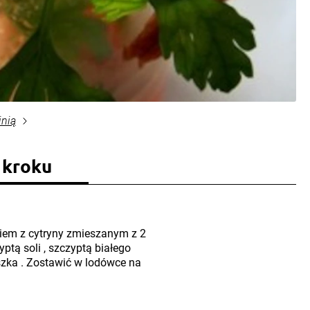
inią
 kroku
kiem z cytryny zmieszanym z 2
zyptą soli , szczyptą białego
uszka . Zostawić w lodówce na