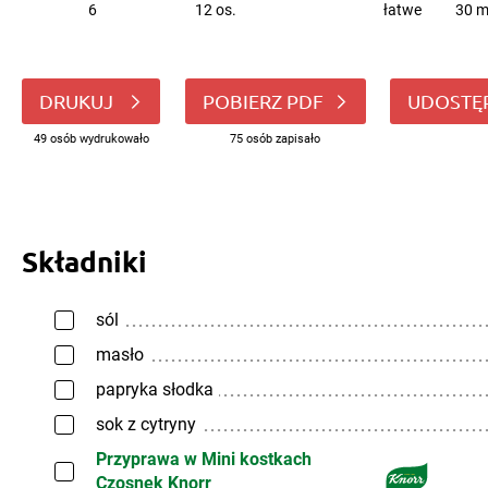
6
12 os.
łatwe
30 m
DRUKUJ
POBIERZ PDF
UDOSTĘ
49 osób wydrukowało
75 osób zapisało
Składniki
sól
masło
papryka słodka
sok z cytryny
Przyprawa w Mini kostkach
Czosnek Knorr