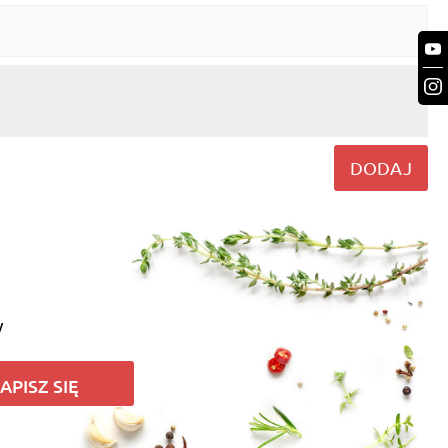
DODAJ
y
APISZ SIĘ