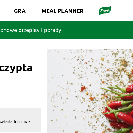
GRA
MEAL PLANNER
onowe przepisy i porady
zczypta
wiecie, to jednak
o podboju Azji i
ypraw, które