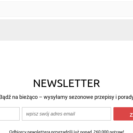
NEWSLETTER
Bądź na bieżąco – wysyłamy sezonowe przepisy i porad
Z
Odbiorcy newslettera przyrządzili już ponad
260 000 potraw!