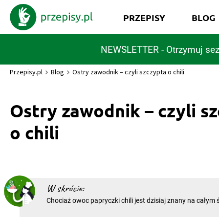
PRZEPISY
BLOG
NEWSLETTER - Otrzymuj sez
Przepisy.pl
Blog
Ostry zawodnik – czyli szczypta o chili
Ostry zawodnik – czyli s
o chili
W skrócie:
Chociaż owoc papryczki chili jest dzisiaj znany na całym ś
swoje pierwsze korzenie zapuścił w Ameryce Środkowej. P
Afryki, a dopiero później Europy, stał się jedną z tych prz