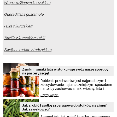
Wrap z roślinnym kurczakiem
Quesadillas z guacamole
Fajita z kurczakiem
Tortilla z kurczakiem i chili
Zawijane tortille z tuńczykiem
Zamknij smaki lata w słoiku - sprawdź nasze sposoby
na pasteryzację!
Robienie przetworów jest najprostszym i
zdecydowanie najsmaczniejszym sposobem
na to, by zachować smaki wiosny, lata i
jesieni na dłużej. Można robić setki zdjęć
Czytaj więcej
krajobrazów, by cieszyć nimi oko w sezonie
zimowym, ale to smaczny posiłek pozwoli w
pełni poczuć atmosferę cieplejszych
Jak zrobić fasolkę szparagową do słoików na zimę?
miesięcy. Przygotowanie słoików ze
Jak zawekować?
smakowitą zawartością musi obejmować
patenty, które pozwolą zachować świeżość
Sprawdźcie, jak zrobić fasolkę szparagową