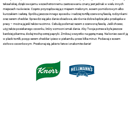
teksańskiej, dzięki swojemu wszechstronnemu zastosowaniu znany jest jednak w wielu innych
miejscach na świecie. Często przyrządza się ją z mięsem mielonym, sosem pomidorowym albo
kurczakiem i sałatą. Spróbuj jeszcze innego sposobu i nadziej tortillę czerwoną fasolą, rodzynkami
oraz serem cheddar. Sprawdzi się jako danie obiadowe, ale równie dobra będzie jako przekąska w
pracy – można ją jeść także na zimno. Cebulę podsmaż razem z czerwoną fasolą. Jeśli chcesz,
użyj także posiekanego czosnku, który wzmocni smak dania. Aby Twoja potrawa była jeszcze
bardziej pikantna, dodaj trochę ostrej papryki. Zmiksuj wszystko na gęstą masę. Na koniec zawiń ją
w placki tortilli, posyp serem cheddar i piecz w piekarniku przez kilka minut. Podawaj z sosem
ziołowo-czosnkowym. Przekonaj się, jakie to łatwe i znakomite danie!