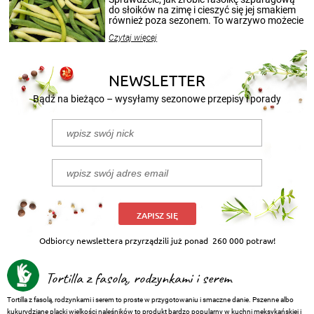
przetworów.
do słoików na zimę i cieszyć się jej smakiem
również poza sezonem. To warzywo możecie
wekować na wiele sposobów. Wykorzystajcie
Czytaj więcej
nasze propozycje!
NEWSLETTER
Bądź na bieżąco – wysyłamy sezonowe przepisy i porady
ZAPISZ SIĘ
Odbiorcy newslettera przyrządzili już ponad
260 000 potraw!
Tortilla z fasolą, rodzynkami i serem
Tortilla z fasolą, rodzynkami i serem to proste w przygotowaniu i smaczne danie. Pszenne albo
kukurydziane placki wielkości naleśników to produkt bardzo popularny w kuchni meksykańskiej i