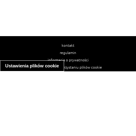
kontakt
regulamin
informacja o prywatności
Ustawienia plików cookie
informacja o wykorzystaniu plików cookie
ułatwienia dostępu
Najpopularniejsze przepisy
spaghetti bolognese
makaron z kurczakiem w sosie śmietanowym
kanapka z indykiem
ratatouille
lahmacun