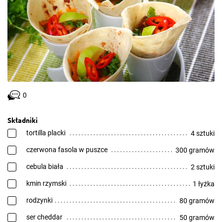
0
Składniki
tortilla placki
4 sztuki
czerwona fasola w puszce
300 gramów
cebula biała
2 sztuki
kmin rzymski
1 łyżka
rodzynki
80 gramów
ser cheddar
50 gramów