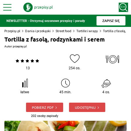
ZAPISZ SIĘ
NEWSLETTER - Otrzymuj sezonowe przepisy i porady
Przepisy.pl
Dania i przekąski
Street food
Tortille i wrapy
Tortilla z fasolą, 
Tortilla z fasolą, rodzynkami i serem
Autor:
przepisy.pl
13
254 os.
łatwe
45 min.
4 os.
POBIERZ PDF
UDOSTĘPNIJ
202 osoby zapisały