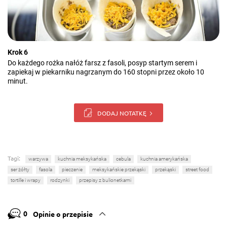
Krok 6
Do każdego rożka nałóż farsz z fasoli, posyp startym serem i
zapiekaj w piekarniku nagrzanym do 160 stopni przez około 10
minut.
DODAJ NOTATKĘ
Tagi:
warzywa
kuchnia meksykańska
cebula
kuchnia amerykańska
ser żółty
fasola
pieczenie
meksykańskie przekąski
przekąski
street food
tortille i wrapy
rodzynki
przepisy z bulionetkami
0
Opinie o przepisie