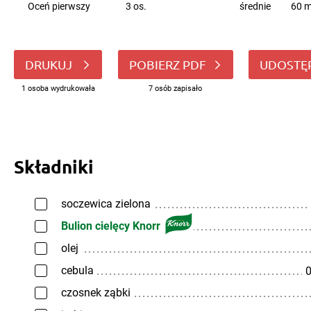
Oceń pierwszy
3 os.
średnie
60 m
DRUKUJ
POBIERZ PDF
UDOSTĘ
1 osoba wydrukowała
7 osób zapisało
Składniki
soczewica zielona
Bulion cielęcy Knorr
olej
cebula
0
czosnek ząbki