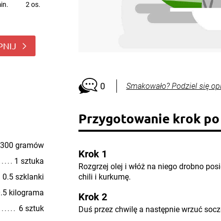
in.
2 os.
PNIJ
0
Smakowało? Podziel się op
Przygotowanie krok po
300 gramów
Krok 1
1 sztuka
Rozgrzej olej i włóż na niego drobno posi
0.5 szklanki
chili i kurkumę.
.5 kilograma
Krok 2
6 sztuk
Duś przez chwilę a następnie wrzuć socz