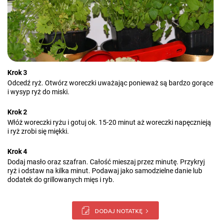
Krok 3
Odcedź ryż. Otwórz woreczki uważając ponieważ są bardzo gorące
i wysyp ryż do miski.
Krok 2
Włóż woreczki ryżu i gotuj ok. 15-20 minut aż woreczki napęcznieją
i ryż zrobi się miękki.
Krok 4
Dodaj masło oraz szafran. Całość mieszaj przez minutę. Przykryj
ryż i odstaw na kilka minut. Podawaj jako samodzielne danie lub
dodatek do grillowanych mięs i ryb.
DODAJ NOTATKĘ