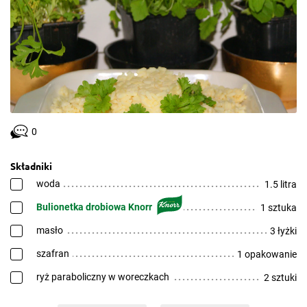
0
Składniki
woda
1.5 litra
Bulionetka drobiowa Knorr
1 sztuka
masło
3 łyżki
szafran
1 opakowanie
ryż paraboliczny w woreczkach
2 sztuki