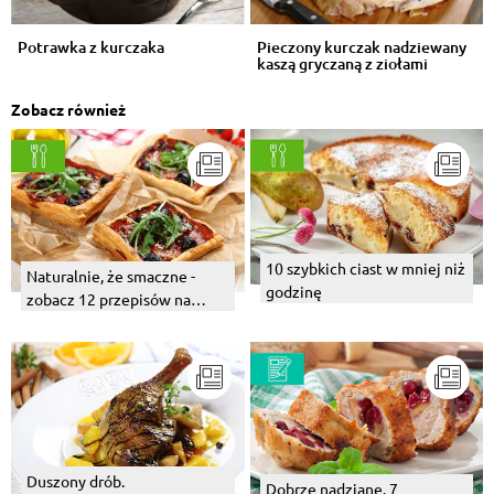
Potrawka z kurczaka
Pieczony kurczak nadziewany
kaszą gryczaną z ziołami
Zobacz również
10 szybkich ciast w mniej niż
Naturalnie, że smaczne -
godzinę
zobacz 12 przepisów na
proste i pyszne połączenia
Duszony drób.
Dobrze nadziane. 7