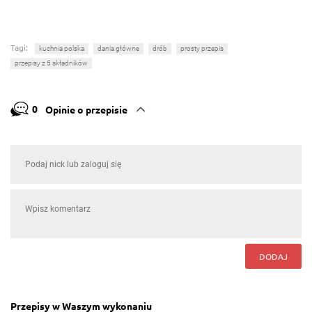
Tagi:
kuchnia polska
dania główne
drób
prosty przepis
przepisy z 5 składników
0
Opinie o przepisie
DODAJ
Przepisy w Waszym wykonaniu