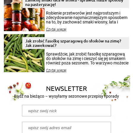
na pasteryzację!
Robienie przetworów jest najprostszym i
zdecydowanie najsmaczniejszym sposobem
na to, by zachować smaki wiosny, lata i
jesieni na dłużej. Można robić setki zdjęć
Czytaj więcej
krajobrazów, by cieszyć nimi oko w sezonie
zimowym, ale to smaczny posiłek pozwoli w
pełni poczuć atmosferę cieplejszych
Jak zrobić fasolkę szparagową do słoików na zimę?
miesięcy. Przygotowanie słoików ze
Jak zawekować?
smakowitą zawartością musi obejmować
patenty, które pozwolą zachować świeżość
Sprawdźcie, jak zrobić fasolkę szparagową
przetworów.
do słoików na zimę i cieszyć się jej smakiem
również poza sezonem. To warzywo możecie
wekować na wiele sposobów. Wykorzystajcie
Czytaj więcej
nasze propozycje!
NEWSLETTER
Bądź na bieżąco – wysyłamy sezonowe przepisy i porady