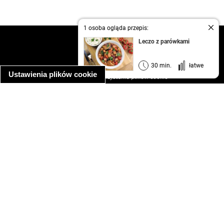
1 osoba ogląda przepis:
kontakt
Leczo z parówkami
regulamin
informacja o prywatności
30 min.
łatwe
Ustawienia plików cookie
informacja o wykorzystaniu plików cookie
ułatwienia dostępu
Najpopularniejsze przepisy
spaghetti bolognese
makaron z kurczakiem w sosie śmietanowym
kanapka z indykiem
ratatouille
lahmacun
mac and cheese
zupa minestrone