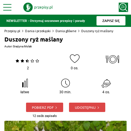
ZAPISZ SIĘ
NEWSLETTER - Otrzymuj sezonowe przepisy i porady
Przepisy.pl
Dania i przekąski
Dania główne
Duszony ryż maślany
Duszony ryż maślany
Autor:
Grażyna Molak
2
0 os.
łatwe
30 min.
4 os.
POBIERZ PDF
UDOSTĘPNIJ
12 osób zapisało