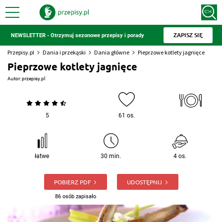
ZAPISZ SIĘ
NEWSLETTER - Otrzymuj sezonowe przepisy i porady
Przepisy.pl
Dania i przekąski
Dania główne
Pieprzowe kotlety jagnięce
Pieprzowe kotlety jagnięce
Autor:
przepisy.pl
5
61 os.
łatwe
30 min.
4 os.
POBIERZ PDF
UDOSTĘPNIJ
86 osób zapisało