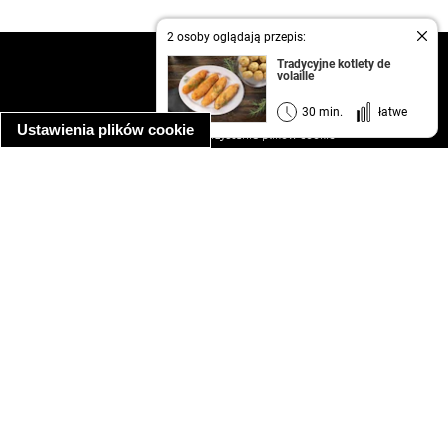
2 osoby oglądają przepis:
kontakt
Tradycyjne kotlety de
volaille
regulamin
informacja o prywatności
30 min.
łatwe
Ustawienia plików cookie
informacja o wykorzystaniu plików cookie
ułatwienia dostępu
Najpopularniejsze przepisy
spaghetti bolognese
makaron z kurczakiem w sosie śmietanowym
kanapka z indykiem
ratatouille
lahmacun
mac and cheese
zupa minestrone
cannelloni ze szpinakiem i ricottą