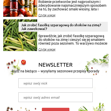
Robienie przetworów jest najprostszym i
zdecydowanie najsmaczniejszym sposobem
na to, by zachować smaki wiosny, lata i
jesieni na dłużej. Można robić setki zdjęć
Czytaj więcej
krajobrazów, by cieszyć nimi oko w sezonie
zimowym, ale to smaczny posiłek pozwoli w
pełni poczuć atmosferę cieplejszych
Jak zrobić fasolkę szparagową do słoików na zimę?
miesięcy. Przygotowanie słoików ze
Jak zawekować?
smakowitą zawartością musi obejmować
patenty, które pozwolą zachować świeżość
Sprawdźcie, jak zrobić fasolkę szparagową
przetworów.
do słoików na zimę i cieszyć się jej smakiem
również poza sezonem. To warzywo możecie
wekować na wiele sposobów. Wykorzystajcie
Czytaj więcej
nasze propozycje!
NEWSLETTER
Bądź na bieżąco – wysyłamy sezonowe przepisy i porady