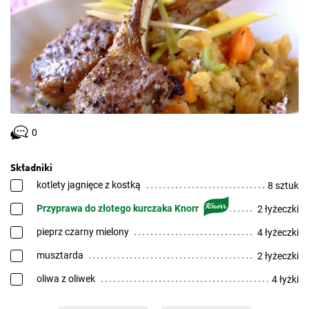
0
Składniki
kotlety jagnięce z kostką
8 sztuk
Przyprawa do złotego kurczaka Knorr
2 łyżeczki
pieprz czarny mielony
4 łyżeczki
musztarda
2 łyżeczki
oliwa z oliwek
4 łyżki