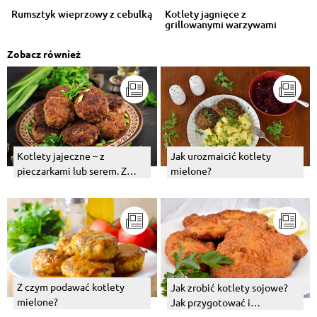
Rumsztyk wieprzowy z cebulką
Kotlety jagnięce z
grillowanymi warzywami
Zobacz również
Kotlety jajeczne – z
Jak urozmaicić kotlety
pieczarkami lub serem. Z
mielone?
czym podawać? Przepis
Z czym podawać kotlety
Jak zrobić kotlety sojowe?
mielone?
Jak przygotować i