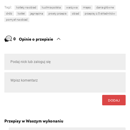
Tagi:
kotlety na obiad
kuchnia polska
warzywa
mięso
dania główne
drób
kotlet
jagnięcina
prosty przepis
obiad
przepisy z 5 składników
pomysł na obiad
0
Opinie o przepisie
DODAJ
Przepisy w Waszym wykonaniu