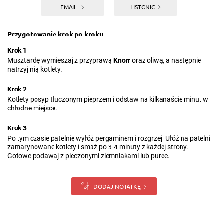
EMAIL
LISTONIC
Przygotowanie krok po kroku
Krok 1
Musztardę wymieszaj z przyprawą
Knorr
oraz oliwą, a następnie
natrzyj nią kotlety.
Krok 2
Kotlety posyp tłuczonym pieprzem i odstaw na kilkanaście minut w
chłodne miejsce.
Krok 3
Po tym czasie patelnię wyłóż pergaminem i rozgrzej. Ułóż na patelni
zamarynowane kotlety i smaż po 3-4 minuty z każdej strony.
Gotowe podawaj z pieczonymi ziemniakami lub purée.
DODAJ NOTATKĘ