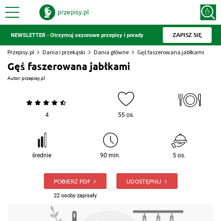
ZAPISZ SIĘ
NEWSLETTER - Otrzymuj sezonowe przepisy i porady
Przepisy.pl
Dania i przekąski
Dania główne
Gęś faszerowana jabłkami
Gęś faszerowana jabłkami
Autor:
przepisy.pl
4
55 os.
średnie
90 min.
5 os.
POBIERZ PDF
UDOSTĘPNIJ
22 osoby zapisały