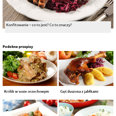
Konfitowanie – co to jest? Co to znaczy?
Podobne przepisy
Królik w sosie orzechowym
Gęś duszona z jabłkami