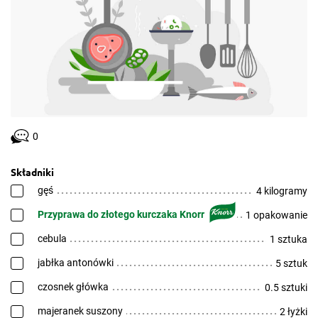
0
Składniki
gęś
4 kilogramy
Przyprawa do złotego kurczaka Knorr
1 opakowanie
cebula
1 sztuka
jabłka antonówki
5 sztuk
czosnek główka
0.5 sztuki
majeranek suszony
2 łyżki