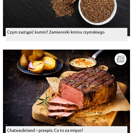
Czym zastąpić kumin? Zamienniki kminu rzymskiego
Chateaubriand – przepis. Co to za mięso?