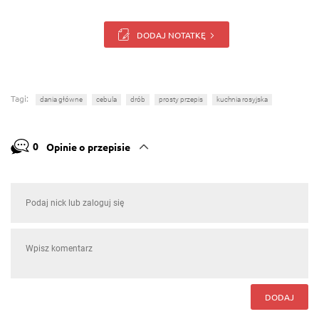
DODAJ NOTATKĘ
Tagi:
dania główne
cebula
drób
prosty przepis
kuchnia rosyjska
0
Opinie o przepisie
DODAJ