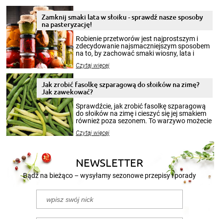
Zamknij smaki lata w słoiku - sprawdź nasze sposoby
na pasteryzację!
Robienie przetworów jest najprostszym i
zdecydowanie najsmaczniejszym sposobem
na to, by zachować smaki wiosny, lata i
jesieni na dłużej. Można robić setki zdjęć
Czytaj więcej
krajobrazów, by cieszyć nimi oko w sezonie
zimowym, ale to smaczny posiłek pozwoli w
pełni poczuć atmosferę cieplejszych
Jak zrobić fasolkę szparagową do słoików na zimę?
miesięcy. Przygotowanie słoików ze
Jak zawekować?
smakowitą zawartością musi obejmować
patenty, które pozwolą zachować świeżość
Sprawdźcie, jak zrobić fasolkę szparagową
przetworów.
do słoików na zimę i cieszyć się jej smakiem
również poza sezonem. To warzywo możecie
wekować na wiele sposobów. Wykorzystajcie
Czytaj więcej
nasze propozycje!
NEWSLETTER
Bądź na bieżąco – wysyłamy sezonowe przepisy i porady