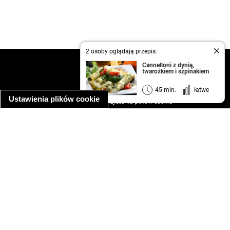
2 osoby oglądają przepis:
kontakt
Cannelloni z dynią,
twarożkiem i szpinakiem
regulamin
informacja o prywatności
45 min.
łatwe
Ustawienia plików cookie
informacja o wykorzystaniu plików cookie
ułatwienia dostępu
Najpopularniejsze przepisy
spaghetti bolognese
makaron z kurczakiem w sosie śmietanowym
kanapka z indykiem
ratatouille
lahmacun
mac and cheese