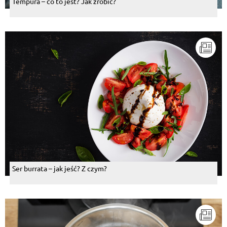
Tempura – co to jest? Jak zrobić?
Ser burrata – jak jeść? Z czym?