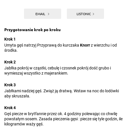
EMAIL
LISTONIC
Przygotowanie krok po kroku
Krok 1
Umyta gęś natrzyj Przyprawą do kurczaka
Knorr
z wierzchu i od
środka.
Krok 2
Jabłka pokrój w cząstki, cebulę i czosnek pokrój dość grubo i
wymieszaj wszystko z majerankiem.
Krok 3
Jabłkami nadziej gęś. Zwiąż ją dratwą. Wstaw na noc do lodówki
aby skruszała.
Krok 4
Gęś piecze w brytfannie przez ok. 4 godziny polewając co chwilę
powstałym sosem. Zasada pieczenia gęsi : piecze się tyle godzin, ile
kilogramów waży gęś.