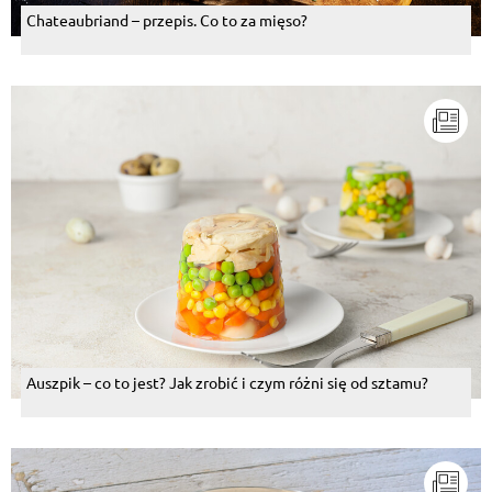
Chateaubriand – przepis. Co to za mięso?
Auszpik – co to jest? Jak zrobić i czym różni się od sztamu?