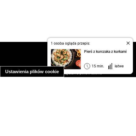
1 osoba ogląda przepis:
kontakt
Pierś z kurczaka z kurkami
regulamin
informacja o prywatności
15 min.
łatwe
Ustawienia plików cookie
informacja o wykorzystaniu plików cookie
ułatwienia dostępu
Najpopularniejsze przepisy
spaghetti bolognese
makaron z kurczakiem w sosie śmietanowym
kanapka z indykiem
ratatouille