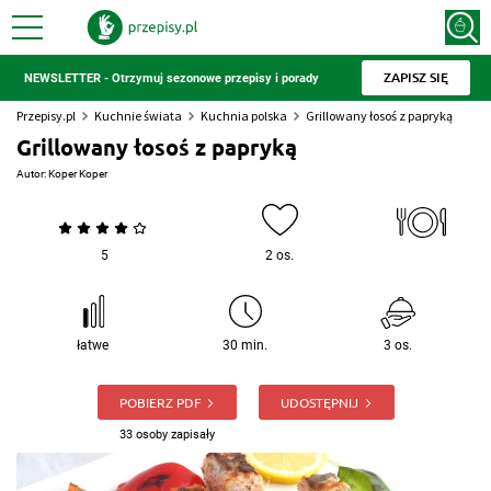
ZAPISZ SIĘ
NEWSLETTER - Otrzymuj sezonowe przepisy i porady
Przepisy.pl
Kuchnie świata
Kuchnia polska
Grillowany łosoś z papryką
Grillowany łosoś z papryką
Autor:
Koper Koper
5
2 os.
łatwe
30 min.
3 os.
POBIERZ PDF
UDOSTĘPNIJ
33 osoby zapisały