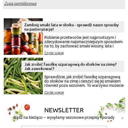
Zupa pomidorowa
Zamknij smaki lata w słoiku - sprawdź nasze sposoby
na pasteryzację!
Robienie przetworów jest najprostszym i
zdecydowanie najsmaczniejszym sposobem
na to, by zachować smaki wiosny, lata i
jesieni na dłużej. Można robić setki zdjęć
Czytaj więcej
krajobrazów, by cieszyć nimi oko w sezonie
zimowym, ale to smaczny posiłek pozwoli w
pełni poczuć atmosferę cieplejszych
Jak zrobić fasolkę szparagową do słoików na zimę?
miesięcy. Przygotowanie słoików ze
Jak zawekować?
smakowitą zawartością musi obejmować
patenty, które pozwolą zachować świeżość
Sprawdźcie, jak zrobić fasolkę szparagową
przetworów.
do słoików na zimę i cieszyć się jej smakiem
również poza sezonem. To warzywo możecie
wekować na wiele sposobów. Wykorzystajcie
Czytaj więcej
nasze propozycje!
NEWSLETTER
Bądź na bieżąco – wysyłamy sezonowe przepisy i porady