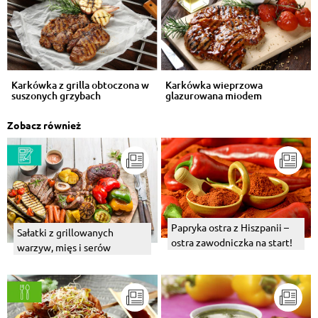
Karkówka z grilla obtoczona w
Karkówka wieprzowa
suszonych grzybach
glazurowana miodem
Zobacz również
Papryka ostra z Hiszpanii –
Sałatki z grillowanych
ostra zawodniczka na start!
warzyw, mięs i serów