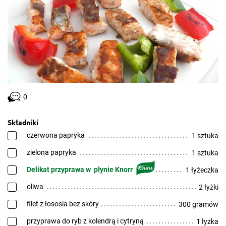
0
Składniki
czerwona papryka
1 sztuka
zielona papryka
1 sztuka
Delikat przyprawa w płynie Knorr
1 łyżeczka
oliwa
2 łyżki
filet z łososia bez skóry
300 gramów
przyprawa do ryb z kolendrą i cytryną
1 łyżka