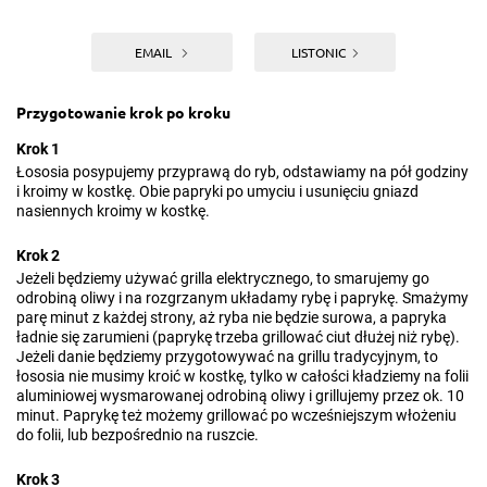
EMAIL
LISTONIC
Przygotowanie krok po kroku
Krok 1
Łososia posypujemy przyprawą do ryb, odstawiamy na pół godziny
i kroimy w kostkę. Obie papryki po umyciu i usunięciu gniazd
nasiennych kroimy w kostkę.
Krok 2
Jeżeli będziemy używać grilla elektrycznego, to smarujemy go
odrobiną oliwy i na rozgrzanym układamy rybę i paprykę. Smażymy
parę minut z każdej strony, aż ryba nie będzie surowa, a papryka
ładnie się zarumieni (paprykę trzeba grillować ciut dłużej niż rybę).
Jeżeli danie będziemy przygotowywać na grillu tradycyjnym, to
łososia nie musimy kroić w kostkę, tylko w całości kładziemy na folii
aluminiowej wysmarowanej odrobiną oliwy i grillujemy przez ok. 10
minut. Paprykę też możemy grillować po wcześniejszym włożeniu
do folii, lub bezpośrednio na ruszcie.
Krok 3