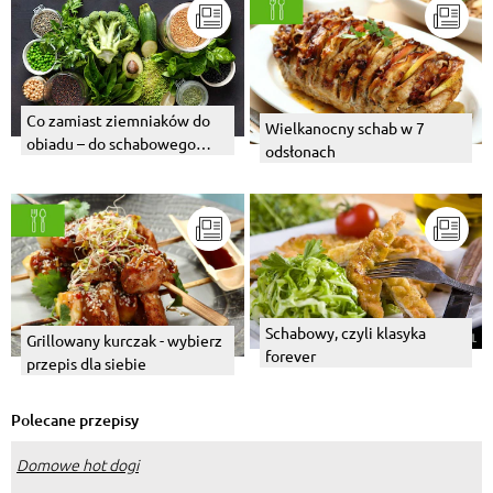
Co zamiast ziemniaków do
Wielkanocny schab w 7
obiadu – do schabowego
odsłonach
bądź ryby?
Schabowy, czyli klasyka
Grillowany kurczak - wybierz
forever
przepis dla siebie
Polecane przepisy
Domowe hot dogi