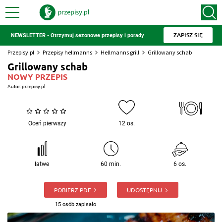
ZAPISZ SIĘ
NEWSLETTER - Otrzymuj sezonowe przepisy i porady
Przepisy.pl
Przepisy hellmanns
Hellmanns grill
Grillowany schab
Grillowany schab
NOWY PRZEPIS
Autor:
przepisy.pl
Oceń pierwszy
12 os.
łatwe
60 min.
6 os.
POBIERZ PDF
UDOSTĘPNIJ
15 osób zapisało