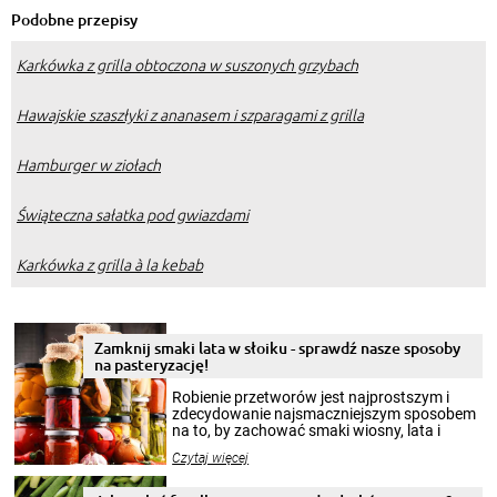
Podobne przepisy
Karkówka z grilla obtoczona w suszonych grzybach
Hawajskie szaszłyki z ananasem i szparagami z grilla
Hamburger w ziołach
Świąteczna sałatka pod gwiazdami
Karkówka z grilla à la kebab
Zamknij smaki lata w słoiku - sprawdź nasze sposoby
na pasteryzację!
Robienie przetworów jest najprostszym i
zdecydowanie najsmaczniejszym sposobem
na to, by zachować smaki wiosny, lata i
jesieni na dłużej. Można robić setki zdjęć
Czytaj więcej
krajobrazów, by cieszyć nimi oko w sezonie
zimowym, ale to smaczny posiłek pozwoli w