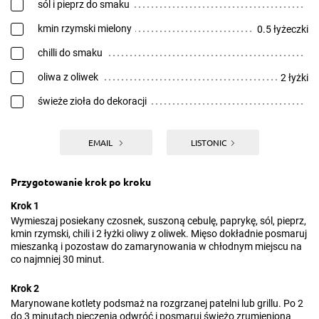
sól i pieprz do smaku
kmin rzymski mielony
0.5 łyżeczki
chilli do smaku
oliwa z oliwek
2 łyżki
świeże zioła do dekoracji
EMAIL
LISTONIC
Przygotowanie krok po kroku
Krok 1
Wymieszaj posiekany czosnek, suszoną cebulę, paprykę, sól, pieprz,
kmin rzymski, chili i 2 łyżki oliwy z oliwek. Mięso dokładnie posmaruj
mieszanką i pozostaw do zamarynowania w chłodnym miejscu na
co najmniej 30 minut.
Krok 2
Marynowane kotlety podsmaż na rozgrzanej patelni lub grillu. Po 2
do 3 minutach pieczenia odwróć i posmaruj świeżo zrumienioną