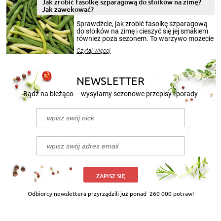
pełni poczuć atmosferę cieplejszych
Jak zrobić fasolkę szparagową do słoików na zimę?
miesięcy. Przygotowanie słoików ze
Jak zawekować?
smakowitą zawartością musi obejmować
patenty, które pozwolą zachować świeżość
Sprawdźcie, jak zrobić fasolkę szparagową
przetworów.
do słoików na zimę i cieszyć się jej smakiem
również poza sezonem. To warzywo możecie
wekować na wiele sposobów. Wykorzystajcie
Czytaj więcej
nasze propozycje!
NEWSLETTER
Bądź na bieżąco – wysyłamy sezonowe przepisy i porady
ZAPISZ SIĘ
Odbiorcy newslettera przyrządzili już ponad
260 000 potraw!