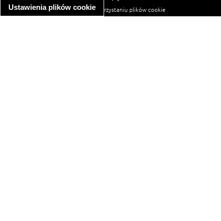
Ustawienia plików cookie
informacja o wykorzystaniu plików cookie
ułatwienia dostępu
Najpopularniejsze przepisy
spaghetti bolognese
makaron z kurczakiem w sosie śmietanowym
kanapka z indykiem
ratatouille
lahmacun
mac and cheese
zupa minestrone
cannelloni ze szpinakiem i ricottą
spaghetti przepisy
makaron z kurczakiem
tagliatelle z kurczakiem
hot dog