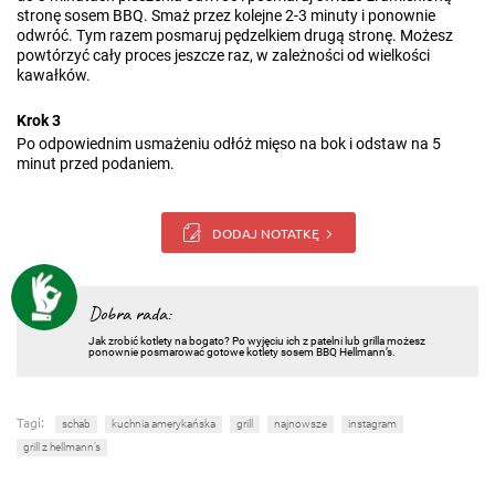
stronę sosem BBQ. Smaż przez kolejne 2-3 minuty i ponownie
odwróć. Tym razem posmaruj pędzelkiem drugą stronę. Możesz
powtórzyć cały proces jeszcze raz, w zależności od wielkości
kawałków.
Krok 3
Po odpowiednim usmażeniu odłóż mięso na bok i odstaw na 5
minut przed podaniem.
DODAJ NOTATKĘ
Dobra rada:
Jak zrobić kotlety na bogato? Po wyjęciu ich z patelni lub grilla możesz
ponownie posmarować gotowe kotlety sosem BBQ Hellmann’s.
Tagi:
schab
kuchnia amerykańska
grill
najnowsze
instagram
grill z hellmann’s