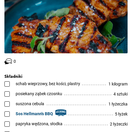
0
Składniki
schab wieprzowy, bez kości, plastry
1 kilogram
posiekany ząbek czosnku
4 sztuki
suszona cebula
1 łyżeczka
Sos Hellmann's BBQ
5 łyżek
papryka wędzona, słodka
2 łyżeczki