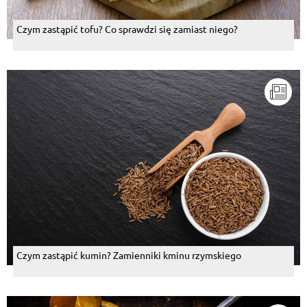
Czym zastąpić tofu? Co sprawdzi się zamiast niego?
Czym zastąpić kumin? Zamienniki kminu rzymskiego