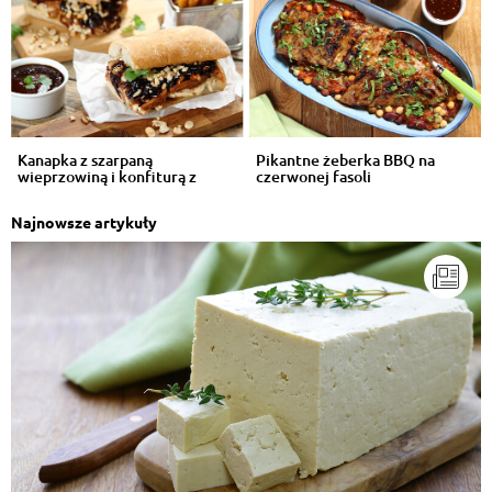
Kanapka z szarpaną
Pikantne żeberka BBQ na
wieprzowiną i konfiturą z
czerwonej fasoli
czerwonej cebul...
Najnowsze artykuły