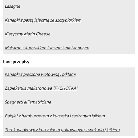
Lasagne
Kanapki z pastą jajeczną ze szczypiorkiem
Klasyczny Mac’n Cheese
Makaron z kurczakiem i sosem śmietanowym
Inne przepisy
Kanapki z pieczoną wołowiną i piklami
Zapiekanka makaronowa "PYCHOTKA"
Spaghetti all’amatriciana
Bajgiel z hamburgerem z kurczaka i sadzonym jajkiem
Tort kanapkowy z kurczakiem grillowanym, awokado i jajkiem