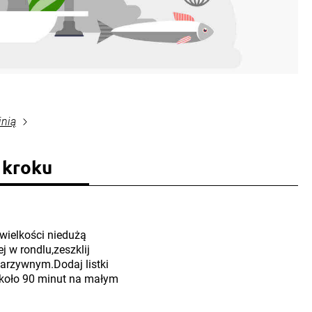
inią
 kroku
wielkości niedużą
j w rondlu,zeszklij
warzywnym.Dodaj listki
 około 90 minut na małym