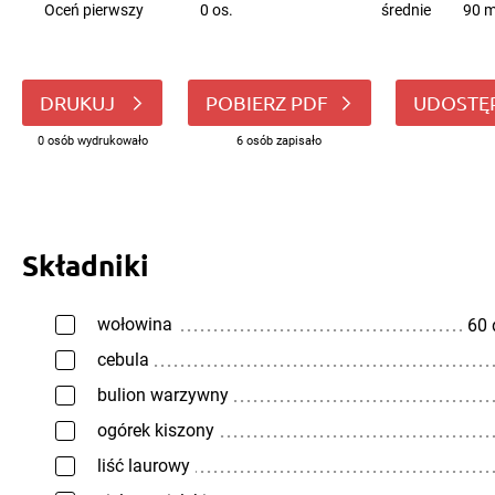
Oceń pierwszy
0 os.
średnie
90 m
DRUKUJ
POBIERZ PDF
UDOSTĘ
0 osób wydrukowało
6 osób zapisało
Składniki
wołowina
60
cebula
bulion warzywny
ogórek kiszony
liść laurowy