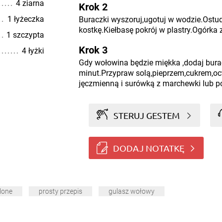
4 ziarna
Krok 2
1 łyżeczka
Buraczki wyszoruj,ugotuj w wodzie.Ostud
kostkę.Kiełbasę pokrój w plastry.Ogórka z
1 szczypta
Krok 3
4 łyżki
Gdy wołowina będzie miękka ,dodaj burac
minut.Przypraw solą,pieprzem,cukrem,o
jęczmienną i surówką z marchewki lub p
STERUJ GESTEM
DODAJ NOTATKĘ
lone
prosty przepis
gulasz wołowy