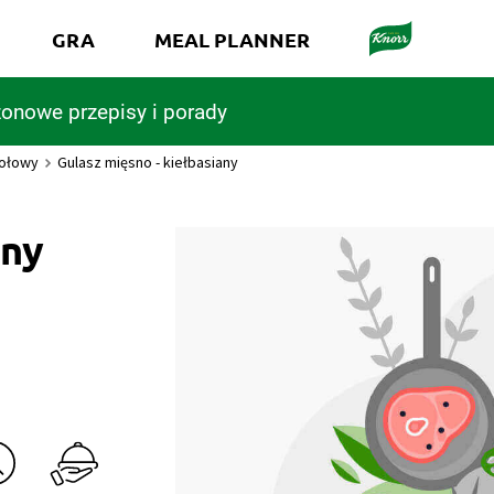
GRA
MEAL PLANNER
onowe przepisy i porady
wołowy
Gulasz mięsno - kiełbasiany
any