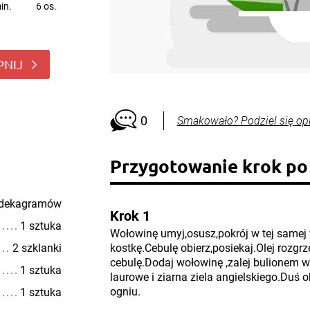
in.
6 os.
PNIJ
0
Smakowało? Podziel się op
Przygotowanie krok po
 dekagramów
Krok 1
1 sztuka
Wołowinę umyj,osusz,pokrój w tej samej 
2 szklanki
kostkę.Cebulę obierz,posiekaj.Olej rozgrze
cebulę.Dodaj wołowinę ,zalej bulionem 
1 sztuka
laurowe i ziarna ziela angielskiego.Duś
ogniu.
1 sztuka