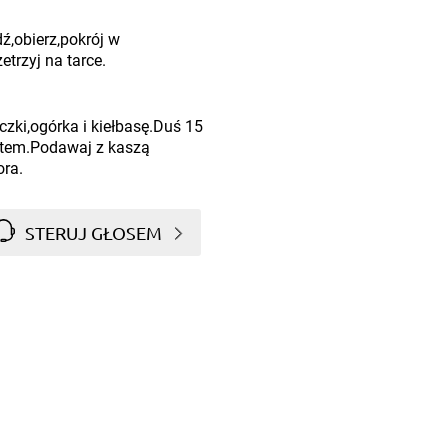
ź,obierz,pokrój w
etrzyj na tarce.
zki,ogórka i kiełbasę.Duś 15
ctem.Podawaj z kaszą
ora.
STERUJ GŁOSEM