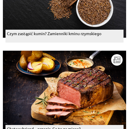
Czym zastąpić kumin? Zamienniki kminu rzymskiego
Chateaubriand – przepis. Co to za mięso?