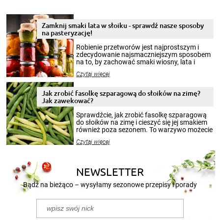
Zamknij smaki lata w słoiku - sprawdź nasze sposoby
na pasteryzację!
Robienie przetworów jest najprostszym i
zdecydowanie najsmaczniejszym sposobem
na to, by zachować smaki wiosny, lata i
jesieni na dłużej. Można robić setki zdjęć
Czytaj więcej
krajobrazów, by cieszyć nimi oko w sezonie
zimowym, ale to smaczny posiłek pozwoli w
pełni poczuć atmosferę cieplejszych
Jak zrobić fasolkę szparagową do słoików na zimę?
miesięcy. Przygotowanie słoików ze
Jak zawekować?
smakowitą zawartością musi obejmować
patenty, które pozwolą zachować świeżość
Sprawdźcie, jak zrobić fasolkę szparagową
przetworów.
do słoików na zimę i cieszyć się jej smakiem
również poza sezonem. To warzywo możecie
wekować na wiele sposobów. Wykorzystajcie
Czytaj więcej
nasze propozycje!
NEWSLETTER
Bądź na bieżąco – wysyłamy sezonowe przepisy i porady