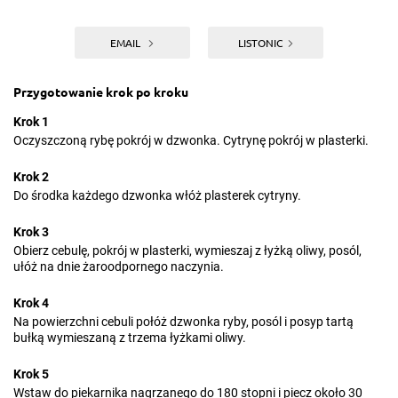
EMAIL
LISTONIC
Przygotowanie krok po kroku
Krok 1
Oczyszczoną rybę pokrój w dzwonka. Cytrynę pokrój w plasterki.
Krok 2
Do środka każdego dzwonka włóż plasterek cytryny.
Krok 3
Obierz cebulę, pokrój w plasterki, wymieszaj z łyżką oliwy, posól,
ułóż na dnie żaroodpornego naczynia.
Krok 4
Na powierzchni cebuli połóż dzwonka ryby, posól i posyp tartą
bułką wymieszaną z trzema łyżkami oliwy.
Krok 5
Wstaw do piekarnika nagrzanego do 180 stopni i piecz około 30