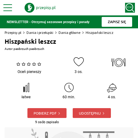
ZAPISZ SIĘ
NEWSLETTER - Otrzymuj sezonowe przepisy i porady
Przepisy.pl
Dania i przekąski
Dania główne
Hiszpański leszcz
Hiszpański leszcz
Autor:
pasibrzuch pasibrzuch
Oceń pierwszy
3 os.
łatwe
60 min.
4 os.
POBIERZ PDF
UDOSTĘPNIJ
9 osób zapisało