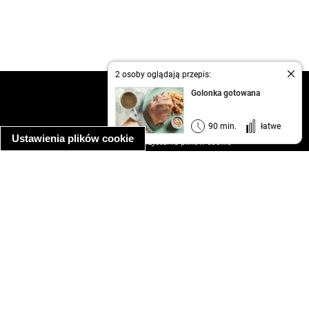
2 osoby oglądają przepis:
kontakt
Golonka gotowana
regulamin
informacja o prywatności
90 min.
łatwe
Ustawienia plików cookie
informacja o wykorzystaniu plików cookie
ułatwienia dostępu
Najpopularniejsze przepisy
spaghetti bolognese
makaron z kurczakiem w sosie śmietanowym
kanapka z indykiem
ratatouille
lahmacun
mac and cheese