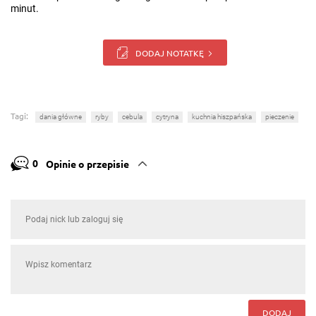
minut.
DODAJ NOTATKĘ
Tagi:
dania główne
ryby
cebula
cytryna
kuchnia hiszpańska
pieczenie
0
Opinie o przepisie
DODAJ