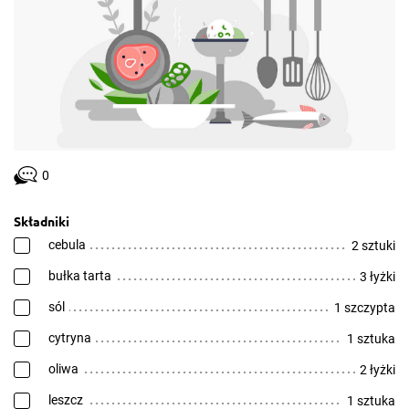
0
Składniki
cebula
2 sztuki
bułka tarta
3 łyżki
sól
1 szczypta
cytryna
1 sztuka
oliwa
2 łyżki
leszcz
1 sztuka