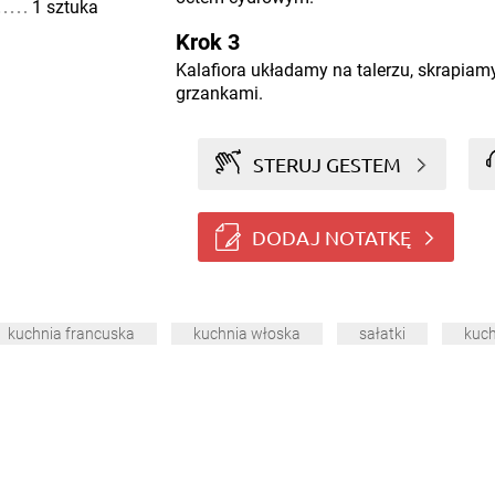
1 sztuka
Krok 3
Kalafiora układamy na talerzu, skrapia
grzankami.
STERUJ GESTEM
DODAJ NOTATKĘ
kuchnia francuska
kuchnia włoska
sałatki
kuc