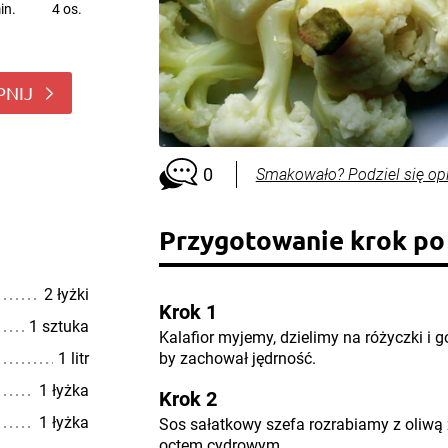
in.
4 os.
PNIJ
0
Smakowało? Podziel się op
Przygotowanie krok po
2 łyżki
Krok 1
1 sztuka
Kalafior myjemy, dzielimy na różyczki i g
1 litr
by zachował jędrność.
1 łyżka
Krok 2
1 łyżka
Sos sałatkowy szefa rozrabiamy z oliwą 
octem cydrowym.