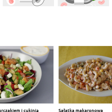
urczakiem i cukinią
Sałatka makaronowa