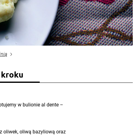
inią
 kroku
otujemy w bulionie al dente –
z oliwek, oliwą bazyliową oraz