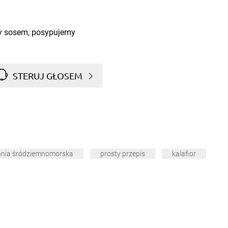
my sosem, posypujemy
STERUJ GŁOSEM
hnia śródziemnomorska
prosty przepis
kalafior