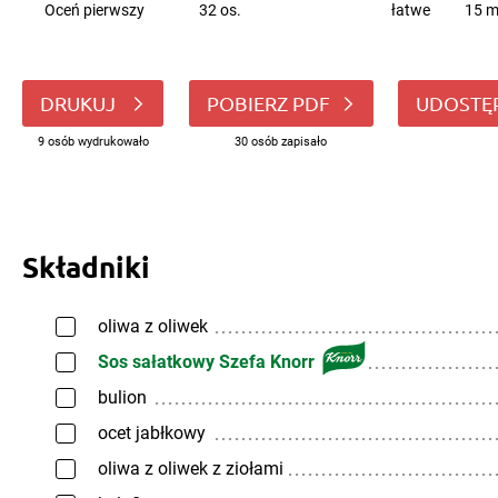
Oceń pierwszy
32 os.
łatwe
15 m
DRUKUJ
POBIERZ PDF
UDOSTĘ
9 osób wydrukowało
30 osób zapisało
Składniki
oliwa z oliwek
Sos sałatkowy Szefa Knorr
bulion
ocet jabłkowy
oliwa z oliwek z ziołami