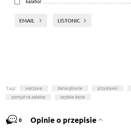
kalafior
EMAIL
LISTONIC
Tagi:
warzywa
dania główne
przystawki
pomysł na sałatkę
szybkie danie
Opinie o przepisie
0