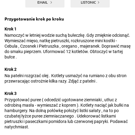
EMAIL
LISTONIC
Przygotowanie krok po kroku
Krok 1
Namoczyć w letniej wodzie suchą bułeczkę .Gdy zmięknie odcisnąć.
Wymieszać mięso, natkę pietruszki, rozkruszone mini kostki -
Cebula , Czosnek i Pietruszka , oregano , majeranek. Doprawić masę
do smaku pieprzem. Uformować 12 kotletów. Obtoczyć w tartej
bułce .
Krok 2
Na patelni rozgrzać olej . Kotlety usmażyć na rumiano z obu stron
przewracając ostrożnie kilka razy. Zdjąć z patelni .
Krok 3
Przygotować puree ( odcedzić ugotowane ziemniaki , utłuc z
odrobiną masła - wymieszać z koprem ). Kotlety naciąć jak bułki na
hamburgery. Na dolną połówkę położyć listki sałaty , na to po
czubatej łyżce puree ziemniaczanego . Udekorować listkami
pietruszki i paseczkami pomidora lub czerwonej papryki. Podawać
natychmiast.