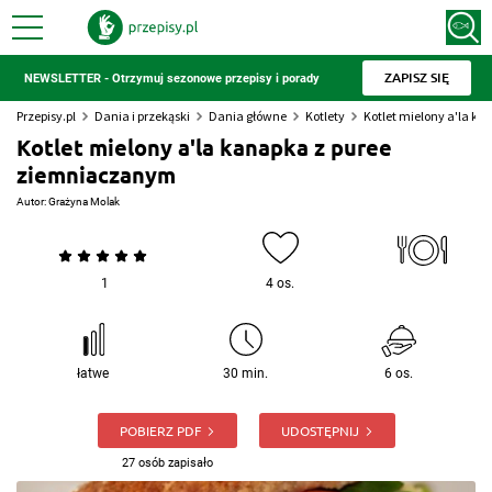
ZAPISZ SIĘ
NEWSLETTER - Otrzymuj sezonowe przepisy i porady
Przepisy.pl
Dania i przekąski
Dania główne
Kotlety
Kotlet mielony a'la k
Kotlet mielony a'la kanapka z puree
ziemniaczanym
Autor:
Grażyna Molak
1
4 os.
łatwe
30 min.
6 os.
POBIERZ PDF
UDOSTĘPNIJ
27 osób zapisało