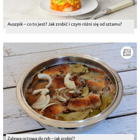
Auszpik – co to jest? Jak zrobić i czym różni się od sztamu?
Zalewa octowa do ryb – jak zrobić?