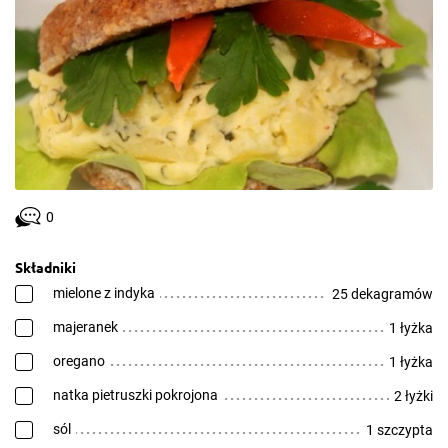
0
Składniki
mielone z indyka
25 dekagramów
majeranek
1 łyżka
oregano
1 łyżka
natka pietruszki pokrojona
2 łyżki
sól
1 szczypta