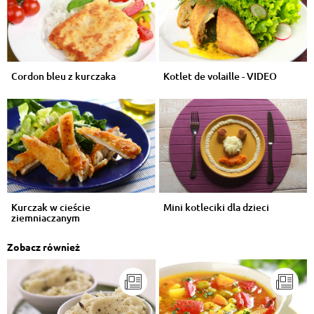
Cordon bleu z kurczaka
Kotlet de volaille - VIDEO
Kurczak w cieście
Mini kotleciki dla dzieci
ziemniaczanym
Zobacz również