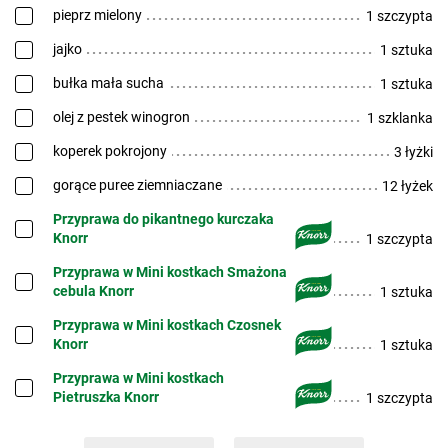
pieprz mielony
1 szczypta
jajko
1 sztuka
bułka mała sucha
1 sztuka
olej z pestek winogron
1 szklanka
koperek pokrojony
3 łyżki
gorące puree ziemniaczane
12 łyżek
Przyprawa do pikantnego kurczaka
Knorr
1 szczypta
Przyprawa w Mini kostkach Smażona
cebula Knorr
1 sztuka
Przyprawa w Mini kostkach Czosnek
Knorr
1 sztuka
Przyprawa w Mini kostkach
Pietruszka Knorr
1 szczypta