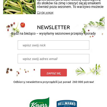
przetworów.
do słoików na zimę i cieszyć się jej smakiem
również poza sezonem. To warzywo możecie
wekować na wiele sposobów. Wykorzystajcie
Czytaj więcej
nasze propozycje!
NEWSLETTER
Bądź na bieżąco – wysyłamy sezonowe przepisy i porady
ZAPISZ SIĘ
Odbiorcy newslettera przyrządzili już ponad
260 000 potraw!