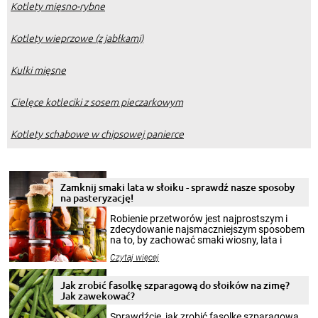
Kotlety mięsno-rybne
Kotlety wieprzowe (z jabłkami)
Kulki mięsne
Cielęce kotleciki z sosem pieczarkowym
Kotlety schabowe w chipsowej panierce
Zamknij smaki lata w słoiku - sprawdź nasze sposoby
na pasteryzację!
Robienie przetworów jest najprostszym i
zdecydowanie najsmaczniejszym sposobem
na to, by zachować smaki wiosny, lata i
jesieni na dłużej. Można robić setki zdjęć
Czytaj więcej
krajobrazów, by cieszyć nimi oko w sezonie
zimowym, ale to smaczny posiłek pozwoli w
pełni poczuć atmosferę cieplejszych
Jak zrobić fasolkę szparagową do słoików na zimę?
miesięcy. Przygotowanie słoików ze
Jak zawekować?
smakowitą zawartością musi obejmować
patenty, które pozwolą zachować świeżość
Sprawdźcie, jak zrobić fasolkę szparagową