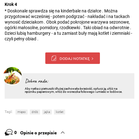
Krok 4
* Doskonale sprawdza się na kinderbale na działce . Można
przygotować wcześniej - potem podgrzać - nakładać i na tackach
wynosić dzieciakom . Obok podać pokrojone warzywa sezonowe,
ogórki małosolne, pomidory, rzodkiewki . Taki obiad na odwrotnie .
Dzieci lubią hamburgery - a tu zamiast buły mają kotlet i ziemniaki -
czyli pełny obiad .
DODAJ NOTATKĘ
Dobra rada:
Aby natka z pietruszki dłużej zachowała świeżość, opłucz ją, ułóż na
ręczniku papierowym, włóż do woreczka foliowego i umieśc w lodówce.
Tagi:
mięso
drób
jajka
kotlet
0
Opinie o przepisie