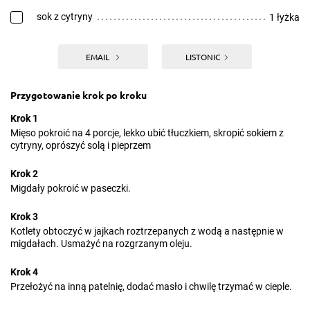
sok z cytryny
1 łyżka
EMAIL
LISTONIC
Przygotowanie krok po kroku
Krok 1
Mięso pokroić na 4 porcje, lekko ubić tłuczkiem, skropić sokiem z
cytryny, oprószyć solą i pieprzem
Krok 2
Migdały pokroić w paseczki.
Krok 3
Kotlety obtoczyć w jajkach roztrzepanych z wodą a następnie w
migdałach. Usmażyć na rozgrzanym oleju.
Krok 4
Przełożyć na inną patelnię, dodać masło i chwilę trzymać w cieple.