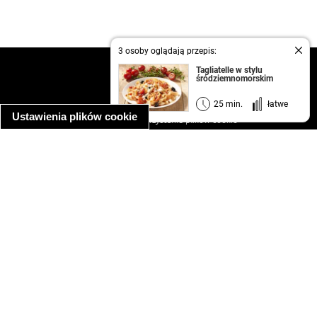
3 osoby oglądają przepis:
kontakt
Tagliatelle w stylu
śródziemnomorskim
regulamin
informacja o prywatności
25 min.
łatwe
Ustawienia plików cookie
informacja o wykorzystaniu plików cookie
ułatwienia dostępu
Najpopularniejsze przepisy
spaghetti bolognese
makaron z kurczakiem w sosie śmietanowym
kanapka z indykiem
ratatouille
lahmacun
mac and cheese
zupa minestrone