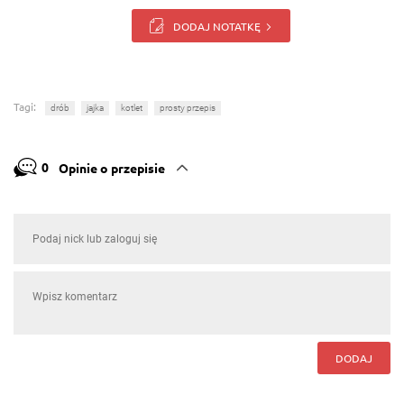
DODAJ NOTATKĘ
Tagi:
drób
jajka
kotlet
prosty przepis
0
Opinie o przepisie
DODAJ