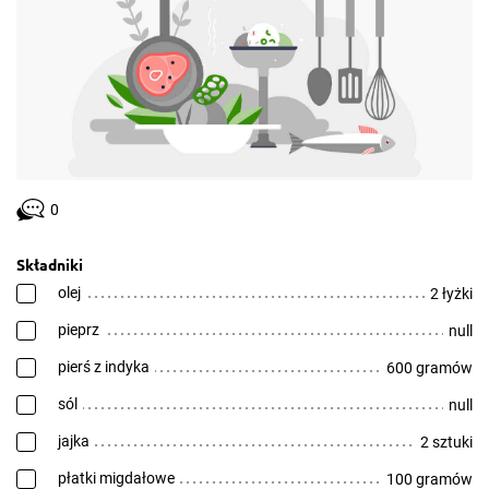
0
Składniki
olej
2 łyżki
pieprz
null
pierś z indyka
600 gramów
sól
null
jajka
2 sztuki
płatki migdałowe
100 gramów