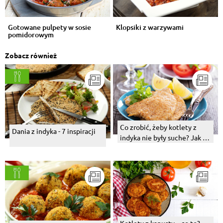
Gotowane pulpety w sosie
Klopsiki z warzywami
pomidorowym
Zobacz również
Co zrobić, żeby kotlety z
Dania z indyka - 7 inspiracji
indyka nie były suche? Jak je
podgrzać?
Kotlety z kapusty – co to?