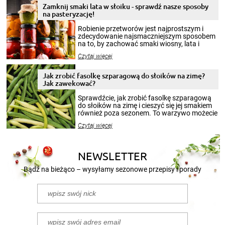
Zamknij smaki lata w słoiku - sprawdź nasze sposoby
na pasteryzację!
Robienie przetworów jest najprostszym i
zdecydowanie najsmaczniejszym sposobem
na to, by zachować smaki wiosny, lata i
jesieni na dłużej. Można robić setki zdjęć
Czytaj więcej
krajobrazów, by cieszyć nimi oko w sezonie
zimowym, ale to smaczny posiłek pozwoli w
pełni poczuć atmosferę cieplejszych
Jak zrobić fasolkę szparagową do słoików na zimę?
miesięcy. Przygotowanie słoików ze
Jak zawekować?
smakowitą zawartością musi obejmować
patenty, które pozwolą zachować świeżość
Sprawdźcie, jak zrobić fasolkę szparagową
przetworów.
do słoików na zimę i cieszyć się jej smakiem
również poza sezonem. To warzywo możecie
wekować na wiele sposobów. Wykorzystajcie
Czytaj więcej
nasze propozycje!
NEWSLETTER
Bądź na bieżąco – wysyłamy sezonowe przepisy i porady