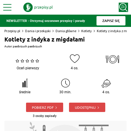
ZAPISZ SIĘ
NEWSLETTER - Otrzymuj sezonowe przepisy i porady
Przepisy.pl
Dania i przekąski
Dania główne
Kotlety
Kotlety z indyka z mi
Kotlety z indyka z migdałami
Autor:
pasibrzuch pasibrzuch
Oceń pierwszy
4 os.
średnie
30 min.
4 os.
POBIERZ PDF
UDOSTĘPNIJ
3 osoby zapisały