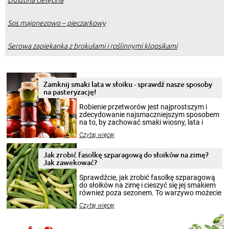
Sos majonezowo – pieczarkowy
Serowa zapiekanka z brokułami i roślinnymi klopsikami
Zamknij smaki lata w słoiku - sprawdź nasze sposoby
na pasteryzację!
Robienie przetworów jest najprostszym i
zdecydowanie najsmaczniejszym sposobem
na to, by zachować smaki wiosny, lata i
jesieni na dłużej. Można robić setki zdjęć
Czytaj więcej
krajobrazów, by cieszyć nimi oko w sezonie
zimowym, ale to smaczny posiłek pozwoli w
pełni poczuć atmosferę cieplejszych
Jak zrobić fasolkę szparagową do słoików na zimę?
miesięcy. Przygotowanie słoików ze
Jak zawekować?
smakowitą zawartością musi obejmować
patenty, które pozwolą zachować świeżość
Sprawdźcie, jak zrobić fasolkę szparagową
przetworów.
do słoików na zimę i cieszyć się jej smakiem
również poza sezonem. To warzywo możecie
wekować na wiele sposobów. Wykorzystajcie
Czytaj więcej
nasze propozycje!