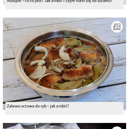
Auszpik – co to jest? Jak zrobić i czym różni się od sztamu?
Zalewa octowa do ryb – jak zrobić?