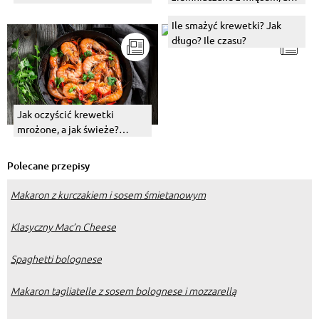
jak z boczkiem czy z serem?
Ile smażyć krewetki? Jak
długo? Ile czasu?
Jak oczyścić krewetki
mrożone, a jak świeże?
Sprawdzona metoda
Polecane przepisy
Makaron z kurczakiem i sosem śmietanowym
Klasyczny Mac’n Cheese
Spaghetti bolognese
Makaron tagliatelle z sosem bolognese i mozzarellą