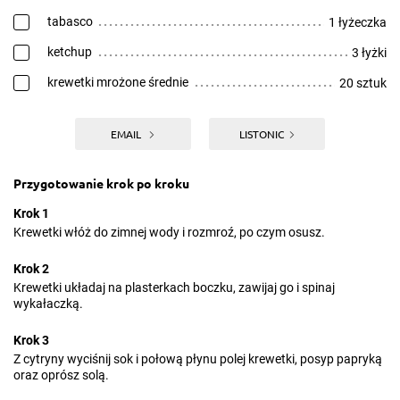
tabasco
1 łyżeczka
ketchup
3 łyżki
krewetki mrożone średnie
20 sztuk
EMAIL
LISTONIC
Przygotowanie krok po kroku
Krok 1
Krewetki włóż do zimnej wody i rozmroź, po czym osusz.
Krok 2
Krewetki układaj na plasterkach boczku, zawijaj go i spinaj
wykałaczką.
Krok 3
Z cytryny wyciśnij sok i połową płynu polej krewetki, posyp papryką
oraz oprósz solą.