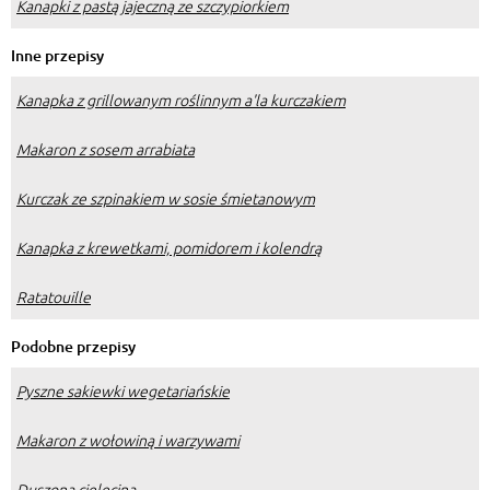
Kanapki z pastą jajeczną ze szczypiorkiem
Inne przepisy
Kanapka z grillowanym roślinnym a'la kurczakiem
Makaron z sosem arrabiata
Kurczak ze szpinakiem w sosie śmietanowym
Kanapka z krewetkami, pomidorem i kolendrą
Ratatouille
Podobne przepisy
Pyszne sakiewki wegetariańskie
Makaron z wołowiną i warzywami
Duszona cielęcina