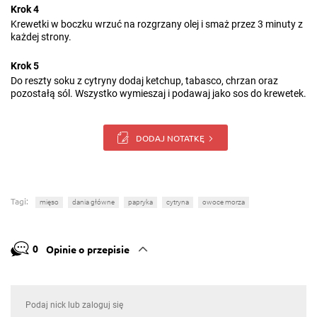
Krok 4
Krewetki w boczku wrzuć na rozgrzany olej i smaż przez 3 minuty z
każdej strony.
Krok 5
Do reszty soku z cytryny dodaj ketchup, tabasco, chrzan oraz
pozostałą sól. Wszystko wymieszaj i podawaj jako sos do krewetek.
DODAJ NOTATKĘ
Tagi:
mięso
dania główne
papryka
cytryna
owoce morza
0
Opinie o przepisie