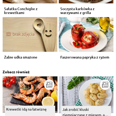
Sałatka Conchiglie z
Soczysta karkówka z
krewetkami
warzywami z grilla
Żabie udka smażone
Faszerowana papryka z ryżem
Zobacz również
Krewetki idą na łatwiznę
Jak zrobić kluski
ziemniaczane z mięsem, a