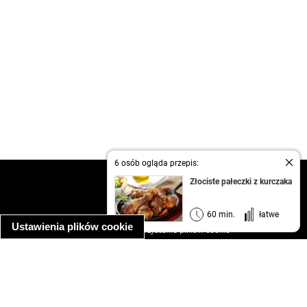
6 osób ogląda przepis:
kontakt
Złociste pałeczki z kurczaka
regulamin
informacja o prywatności
60 min.
łatwe
Ustawienia plików cookie
informacja o wykorzystaniu plików cookie
ułatwienia dostępu
Najpopularniejsze przepisy
spaghetti bolognese