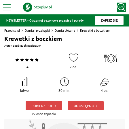
ZAPISZ SIĘ
NEWSLETTER - Otrzymuj sezonowe przepisy i porady
Przepisy.pl
Dania i przekąski
Dania główne
Krewetki z boczkiem
Krewetki z boczkiem
Autor:
pasibrzuch pasibrzuch
4
7 os.
łatwe
30 min.
4 os.
POBIERZ PDF
UDOSTĘPNIJ
27 osób zapisało