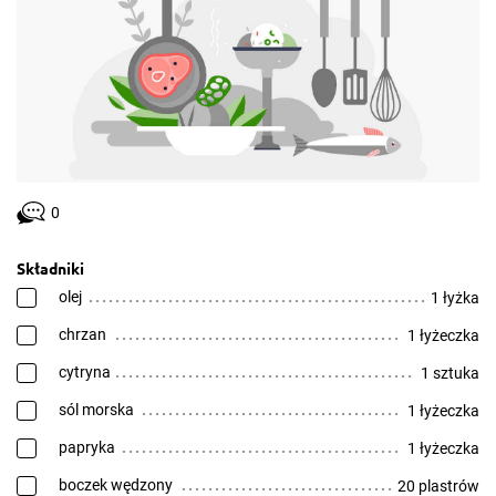
0
Składniki
olej
1 łyżka
chrzan
1 łyżeczka
cytryna
1 sztuka
sól morska
1 łyżeczka
papryka
1 łyżeczka
boczek wędzony
20 plastrów