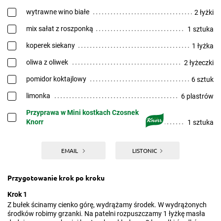
wytrawne wino białe
2 łyżki
mix sałat z roszponką
1 sztuka
koperek siekany
1 łyżka
oliwa z oliwek
2 łyżeczki
pomidor koktajlowy
6 sztuk
limonka
6 plastrów
Przyprawa w Mini kostkach Czosnek
Knorr
1 sztuka
EMAIL
LISTONIC
Przygotowanie krok po kroku
Krok 1
Z bułek ścinamy cienko górę, wydrążamy środek. W wydrążonych
środków robimy grzanki. Na patelni rozpuszczamy 1 łyżkę masła