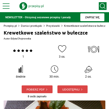
ZAPISZ SIĘ
NEWSLETTER - Otrzymuj sezonowe przepisy i porady
Przepisy.pl
Dania i przekąski
Przystawki
Krewetkowe szaleństwo w bułeczce
Krewetkowe szaleństwo w bułeczce
Autor:
Edyta Chojnowska
1
3 os.
średnie
30 min.
2 os.
POBIERZ PDF
UDOSTĘPNIJ
8 osób zapisało