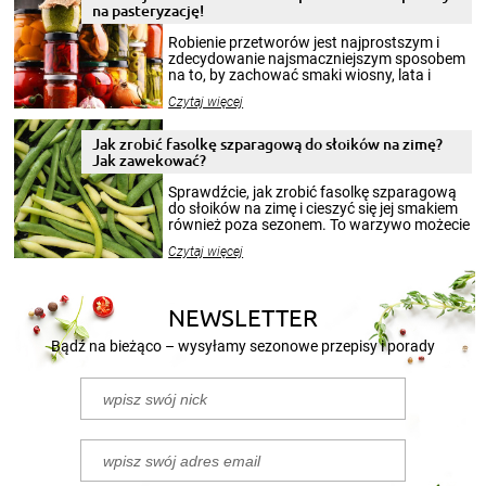
na pasteryzację!
Robienie przetworów jest najprostszym i
zdecydowanie najsmaczniejszym sposobem
na to, by zachować smaki wiosny, lata i
jesieni na dłużej. Można robić setki zdjęć
Czytaj więcej
krajobrazów, by cieszyć nimi oko w sezonie
zimowym, ale to smaczny posiłek pozwoli w
pełni poczuć atmosferę cieplejszych
Jak zrobić fasolkę szparagową do słoików na zimę?
miesięcy. Przygotowanie słoików ze
Jak zawekować?
smakowitą zawartością musi obejmować
patenty, które pozwolą zachować świeżość
Sprawdźcie, jak zrobić fasolkę szparagową
przetworów.
do słoików na zimę i cieszyć się jej smakiem
również poza sezonem. To warzywo możecie
wekować na wiele sposobów. Wykorzystajcie
Czytaj więcej
nasze propozycje!
NEWSLETTER
Bądź na bieżąco – wysyłamy sezonowe przepisy i porady