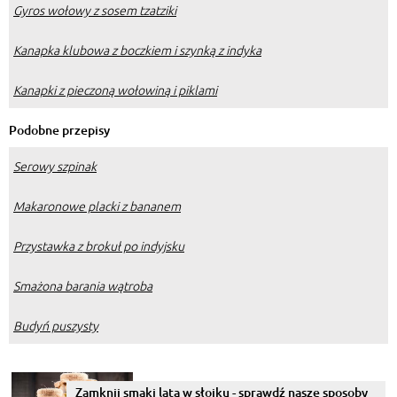
Gyros wołowy z sosem tzatziki
Kanapka klubowa z boczkiem i szynką z indyka
Kanapki z pieczoną wołowiną i piklami
Podobne przepisy
Serowy szpinak
Makaronowe placki z bananem
Przystawka z brokuł po indyjsku
Smażona barania wątroba
Budyń puszysty
Zamknij smaki lata w słoiku - sprawdź nasze sposoby