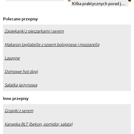
Kilka praktycznych porad jak
przeżyć przedświąteczne
szaleństwo.
Polecane przepisy
Zapiekanki z pieczarkami i serem
Makaron tagliatelle z sosem bolognese i mozzarellą
Lasagne
Domowe hot dogi
Sałatka jarzynowa
Inne przepisy
Grzanki z serem
Kanapka BLT (bekon, pomidor, sałata)