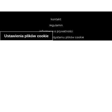
kontakt
regulamin
informacja o prywatności
Ustawienia plików cookie
informacja o wykorzystaniu plików cookie
ułatwienia dostępu
Najpopularniejsze przepisy
spaghetti bolognese
makaron z kurczakiem w sosie śmietanowym
kanapka z indykiem
ratatouille
lahmacun
mac and cheese
zupa minestrone
cannelloni ze szpinakiem i ricottą