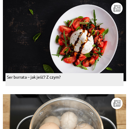
Ser burrata – jak jeść? Z czym?