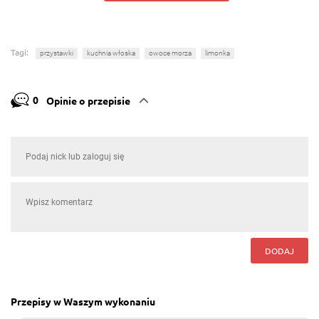
Tagi:
przystawki
kuchnia włoska
owoce morza
limonka
0
Opinie o przepisie
DODAJ
Przepisy w Waszym wykonaniu