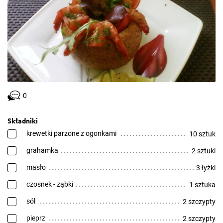
0
Składniki
krewetki parzone z ogonkami
10 sztuk
grahamka
2 sztuki
masło
3 łyżki
czosnek - ząbki
1 sztuka
sól
2 szczypty
pieprz
2 szczypty