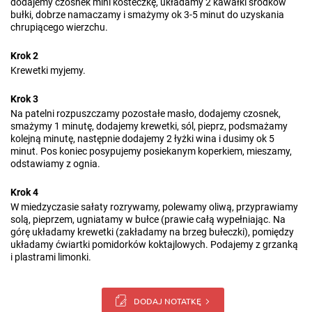
dodajemy czosnek mini kosteczkę, układamy 2 kawałki środków
bułki, dobrze namaczamy i smażymy ok 3-5 minut do uzyskania
chrupiącego wierzchu.
Krok 2
Krewetki myjemy.
Krok 3
Na patelni rozpuszczamy pozostałe masło, dodajemy czosnek,
smażymy 1 minutę, dodajemy krewetki, sól, pieprz, podsmażamy
kolejną minutę, następnie dodajemy 2 łyżki wina i dusimy ok 5
minut. Pos koniec posypujemy posiekanym koperkiem, mieszamy,
odstawiamy z ognia.
Krok 4
W miedzyczasie sałaty rozrywamy, polewamy oliwą, przyprawiamy
solą, pieprzem, ugniatamy w bułce (prawie całą wypełniając. Na
górę układamy krewetki (zakładamy na brzeg bułeczki), pomiędzy
układamy ćwiartki pomidorków koktajlowych. Podajemy z grzanką
i plastrami limonki.
DODAJ NOTATKĘ