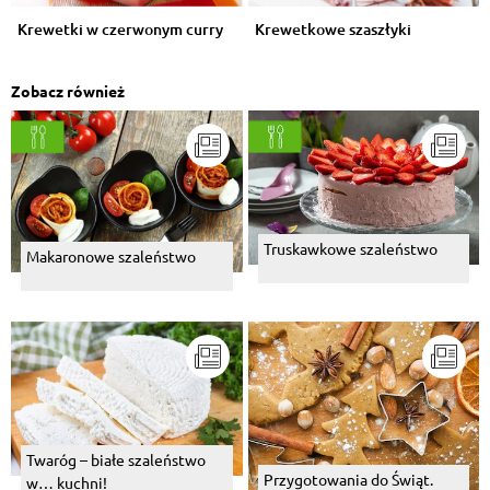
Krewetki w czerwonym curry
Krewetkowe szaszłyki
Zobacz również
Truskawkowe szaleństwo
Makaronowe szaleństwo
Twaróg – białe szaleństwo
Przygotowania do Świąt.
w… kuchni!