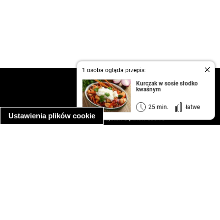
1 osoba ogląda przepis:
kontakt
Kurczak w sosie słodko
kwaśnym
regulamin
informacja o prywatności
25 min.
łatwe
Ustawienia plików cookie
informacja o wykorzystaniu plików cookie
ułatwienia dostępu
Najpopularniejsze przepisy
spaghetti bolognese
makaron z kurczakiem w sosie śmietanowym
kanapka z indykiem
ratatouille