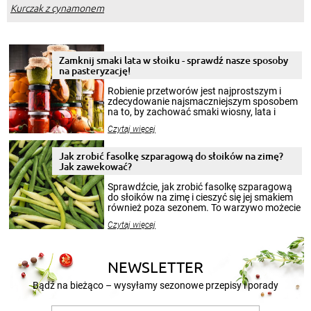
Kurczak z cynamonem
Zamknij smaki lata w słoiku - sprawdź nasze sposoby
na pasteryzację!
Robienie przetworów jest najprostszym i
zdecydowanie najsmaczniejszym sposobem
na to, by zachować smaki wiosny, lata i
jesieni na dłużej. Można robić setki zdjęć
Czytaj więcej
krajobrazów, by cieszyć nimi oko w sezonie
zimowym, ale to smaczny posiłek pozwoli w
pełni poczuć atmosferę cieplejszych
Jak zrobić fasolkę szparagową do słoików na zimę?
miesięcy. Przygotowanie słoików ze
Jak zawekować?
smakowitą zawartością musi obejmować
patenty, które pozwolą zachować świeżość
Sprawdźcie, jak zrobić fasolkę szparagową
przetworów.
do słoików na zimę i cieszyć się jej smakiem
również poza sezonem. To warzywo możecie
wekować na wiele sposobów. Wykorzystajcie
Czytaj więcej
nasze propozycje!
NEWSLETTER
Bądź na bieżąco – wysyłamy sezonowe przepisy i porady