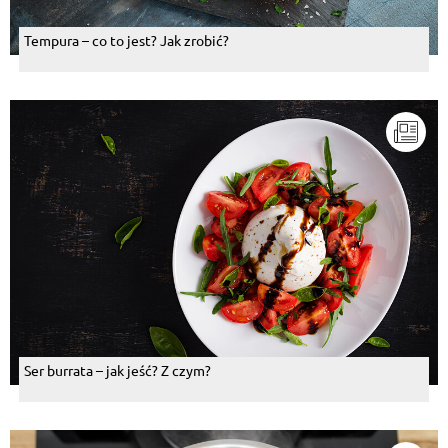
Tempura – co to jest? Jak zrobić?
Ser burrata – jak jeść? Z czym?