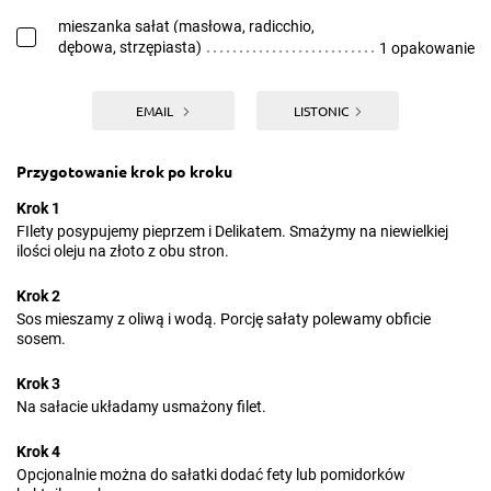
mieszanka sałat (masłowa, radicchio,
dębowa, strzępiasta)
1 opakowanie
EMAIL
LISTONIC
Przygotowanie krok po kroku
Krok 1
FIlety posypujemy pieprzem i Delikatem. Smażymy na niewielkiej
ilości oleju na złoto z obu stron.
Krok 2
Sos mieszamy z oliwą i wodą. Porcję sałaty polewamy obficie
sosem.
Krok 3
Na sałacie układamy usmażony filet.
Krok 4
Opcjonalnie można do sałatki dodać fety lub pomidorków