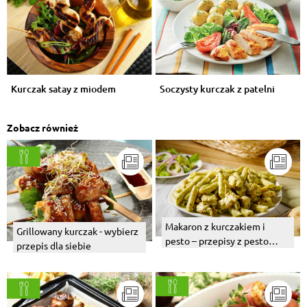
Kurczak satay z miodem
Soczysty kurczak z patelni
Zobacz również
Makaron z kurczakiem i
Grillowany kurczak - wybierz
pesto – przepisy z pesto
przepis dla siebie
bazyliowym i pomidorowym