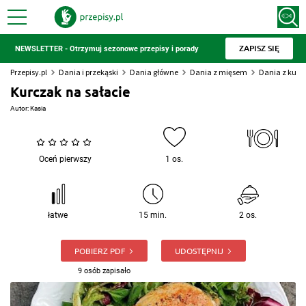
ZAPISZ SIĘ
NEWSLETTER - Otrzymuj sezonowe przepisy i porady
Przepisy.pl
Dania i przekąski
Dania główne
Dania z mięsem
Dania z kur
Kurczak na sałacie
Autor:
Kasia
Oceń pierwszy
1 os.
łatwe
15 min.
2 os.
POBIERZ PDF
UDOSTĘPNIJ
9 osób zapisało