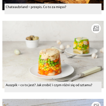
Chateaubriand – przepis. Co to za mięso?
Auszpik – co to jest? Jak zrobić i czym różni się od sztamu?