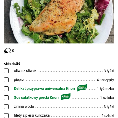
0
Składniki
oliwa z oliwek
3 łyżki
pieprz
4 szczypty
Delikat przyprawa uniwersalna Knorr
1 łyżeczka
Sos sałatkowy grecki Knorr
1 sztuka
zimna woda
3 łyżki
filety z piersi kurczaka
2 sztuki