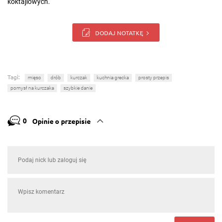
koktajlowych.
DODAJ NOTATKĘ
Tagi:
mięso
drób
kurczak
kuchnia grecka
prosty przepis
pomysł na kurczaka
szybkie danie
0
Opinie o przepisie