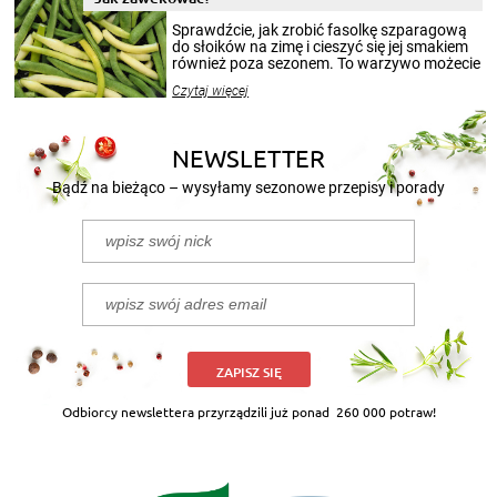
smakowitą zawartością musi obejmować
patenty, które pozwolą zachować świeżość
Sprawdźcie, jak zrobić fasolkę szparagową
przetworów.
do słoików na zimę i cieszyć się jej smakiem
również poza sezonem. To warzywo możecie
wekować na wiele sposobów. Wykorzystajcie
Czytaj więcej
nasze propozycje!
NEWSLETTER
Bądź na bieżąco – wysyłamy sezonowe przepisy i porady
ZAPISZ SIĘ
Odbiorcy newslettera przyrządzili już ponad
260 000 potraw!