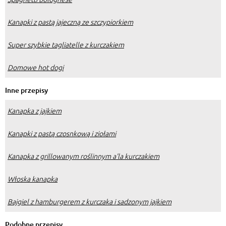
Kanapki z pastą jajeczną ze szczypiorkiem
Super szybkie tagliatelle z kurczakiem
Domowe hot dogi
Inne przepisy
Kanapka z jajkiem
Kanapki z pastą czosnkową i ziołami
Kanapka z grillowanym roślinnym a'la kurczakiem
Włoska kanapka
Bajgiel z hamburgerem z kurczaka i sadzonym jajkiem
Podobne przepisy