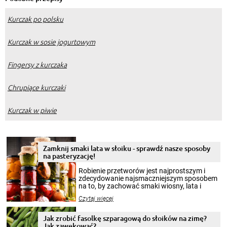
Kurczak po polsku
Kurczak w sosie jogurtowym
Fingersy z kurczaka
Chrupiące kurczaki
Kurczak w piwie
Zamknij smaki lata w słoiku - sprawdź nasze sposoby
na pasteryzację!
Robienie przetworów jest najprostszym i
zdecydowanie najsmaczniejszym sposobem
na to, by zachować smaki wiosny, lata i
jesieni na dłużej. Można robić setki zdjęć
Czytaj więcej
krajobrazów, by cieszyć nimi oko w sezonie
zimowym, ale to smaczny posiłek pozwoli w
pełni poczuć atmosferę cieplejszych
Jak zrobić fasolkę szparagową do słoików na zimę?
miesięcy. Przygotowanie słoików ze
Jak zawekować?