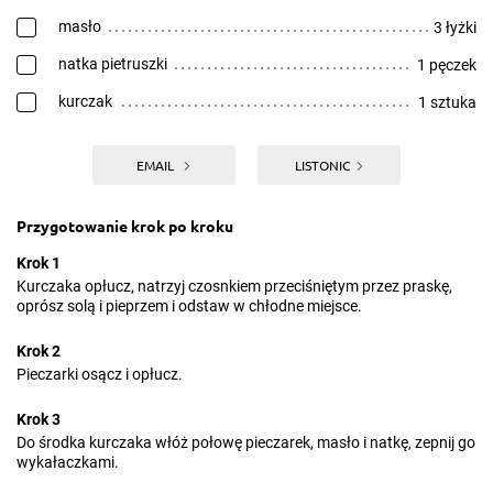
masło
3 łyżki
natka pietruszki
1 pęczek
kurczak
1 sztuka
EMAIL
LISTONIC
Przygotowanie krok po kroku
Krok 1
Kurczaka opłucz, natrzyj czosnkiem przeciśniętym przez praskę,
oprósz solą i pieprzem i odstaw w chłodne miejsce.
Krok 2
Pieczarki osącz i opłucz.
Krok 3
Do środka kurczaka włóż połowę pieczarek, masło i natkę, zepnij go
wykałaczkami.