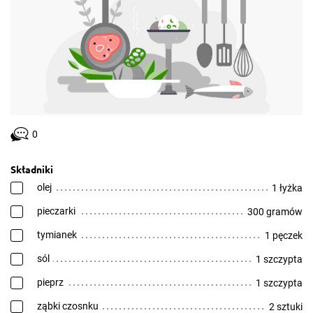
0
Składniki
olej
1 łyżka
pieczarki
300 gramów
tymianek
1 pęczek
sól
1 szczypta
pieprz
1 szczypta
ząbki czosnku
2 sztuki