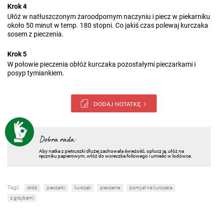
Krok 4
Ułóż w natłuszczonym żaroodpornym naczyniu i piecz w piekarniku
około 50 minut w temp. 180 stopni. Co jakiś czas polewaj kurczaka
sosem z pieczenia.
Krok 5
W połowie pieczenia obłóż kurczaka pozostałymi pieczarkami i
posyp tymiankiem.
DODAJ NOTATKĘ
Dobra rada:
Aby natka z pietruszki dłużej zachowała świeżość, opłucz ją, ułóż na
ręczniku papierowym, włóż do woreczka foliowego i umieśc w lodówce.
Tagi:
drób
pieczarki
kurczak
pieczenie
pomysł na kurczaka
z grzybami