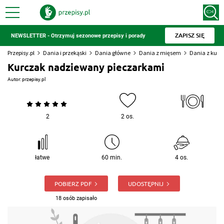
ZAPISZ SIĘ
NEWSLETTER - Otrzymuj sezonowe przepisy i porady
Przepisy.pl
Dania i przekąski
Dania główne
Dania z mięsem
Dania z kur
Kurczak nadziewany pieczarkami
Autor:
przepisy.pl
2
2 os.
łatwe
60 min.
4 os.
POBIERZ PDF
UDOSTĘPNIJ
18 osób zapisało