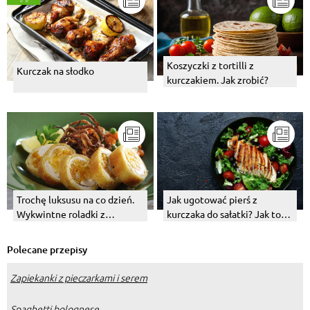
Koszyczki z tortilli z
Kurczak na słodko
kurczakiem. Jak zrobić?
Trochę luksusu na co dzień.
Jak ugotować pierś z
Wykwintne roladki z
kurczaka do sałatki? Jak to
kurczaka z suszonymi
zrobić na parze, a jak w
owocami.
wodzie?
Polecane przepisy
Zapiekanki z pieczarkami i serem
Spaghetti bolognese