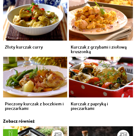
Złoty kurczak curry
Kurczak z grzybami i ziołową
kruszonką
Pieczony kurczak z boczkiem i
Kurczak z papryką i
pieczarkami
pieczarkami
Zobacz również