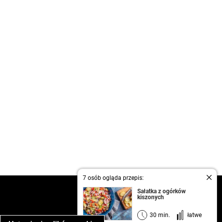
7 osób ogląda przepis:
kontakt
Sałatka z ogórków
kiszonych
regulamin
informacja o prywatności
30 min.
łatwe