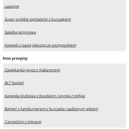
Lasagne
Super szybkie tagliatelle z kurczakiem
Sałatka jarzynowa
Kanapki z pastą jajeczną ze szczypiorkiem
Inne przepisy
Zapiekanka gyros z makaronem
BLT bajgiel
Kanapka klubowa z boczkiem i szynką z indyka
Bajgiel z hamburgerem z kurczaka i sadzonym jajkiem
Cannelloni z mięsem