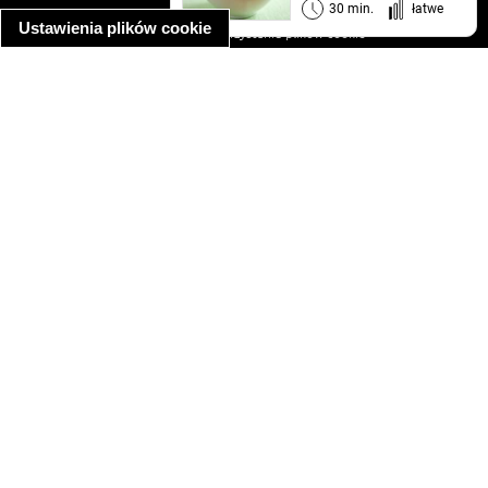
informacja o prywatności
30 min.
łatwe
Ustawienia plików cookie
informacja o wykorzystaniu plików cookie
ułatwienia dostępu
Najpopularniejsze przepisy
spaghetti bolognese
makaron z kurczakiem w sosie śmietanowym
kanapka z indykiem
ratatouille
lahmacun
mac and cheese
zupa minestrone
cannelloni ze szpinakiem i ricottą
spaghetti przepisy
makaron z kurczakiem
tagliatelle z kurczakiem
hot dog