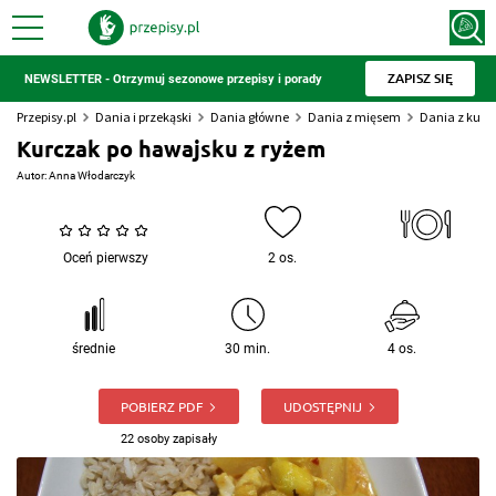
ZAPISZ SIĘ
NEWSLETTER - Otrzymuj sezonowe przepisy i porady
Przepisy.pl
Dania i przekąski
Dania główne
Dania z mięsem
Dania z kur
Kurczak po hawajsku z ryżem
Autor:
Anna Włodarczyk
Oceń pierwszy
2 os.
średnie
30 min.
4 os.
POBIERZ PDF
UDOSTĘPNIJ
22 osoby zapisały