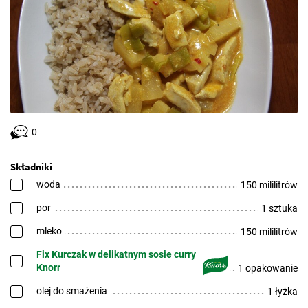
0
Składniki
woda
150 mililitrów
por
1 sztuka
mleko
150 mililitrów
Fix Kurczak w delikatnym sosie curry
Knorr
1 opakowanie
olej do smażenia
1 łyżka