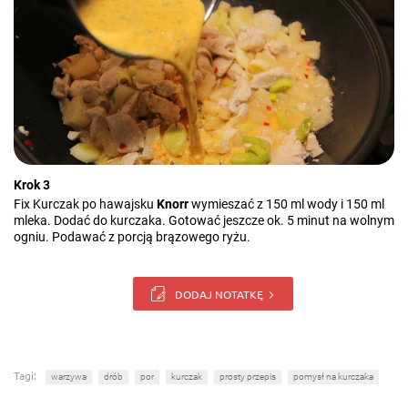
Krok 3
Fix Kurczak po hawajsku
Knorr
wymieszać z 150 ml wody i 150 ml
mleka. Dodać do kurczaka. Gotować jeszcze ok. 5 minut na wolnym
ogniu. Podawać z porcją brązowego ryżu.
DODAJ NOTATKĘ
Tagi:
warzywa
drób
por
kurczak
prosty przepis
pomysł na kurczaka