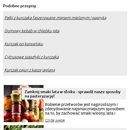
Podobne przepisy
Pałki z kurczaka faszerowane mięsem mielonym i papryką
Domowy kebab w chlebku pita
Kurczak po koreańsku
Cytrusowe szaszłyki z kurczaka
Kurczak cajun z kaszą jaglaną
Zamknij smaki lata w słoiku - sprawdź nasze sposoby
na pasteryzację!
Robienie przetworów jest najprostszym i
zdecydowanie najsmaczniejszym sposobem
na to, by zachować smaki wiosny, lata i
jesieni na dłużej. Można robić setki zdjęć
Czytaj więcej
krajobrazów, by cieszyć nimi oko w sezonie
zimowym, ale to smaczny posiłek pozwoli w