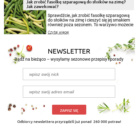
pełni poczuć atmosferę cieplejszych
Jak zrobić fasolkę szparagową do słoików na zimę?
miesięcy. Przygotowanie słoików ze
Jak zawekować?
smakowitą zawartością musi obejmować
patenty, które pozwolą zachować świeżość
Sprawdźcie, jak zrobić fasolkę szparagową
przetworów.
do słoików na zimę i cieszyć się jej smakiem
również poza sezonem. To warzywo możecie
wekować na wiele sposobów. Wykorzystajcie
Czytaj więcej
nasze propozycje!
NEWSLETTER
Bądź na bieżąco – wysyłamy sezonowe przepisy i porady
ZAPISZ SIĘ
Odbiorcy newslettera przyrządzili już ponad
260 000 potraw!