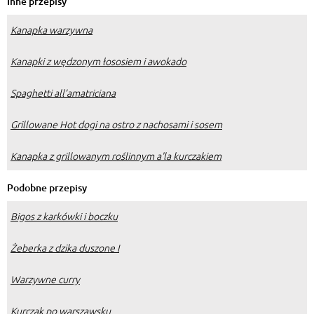
Inne przepisy
Kanapka warzywna
Kanapki z wędzonym łososiem i awokado
Spaghetti all’amatriciana
Grillowane Hot dogi na ostro z nachosami i sosem
Kanapka z grillowanym roślinnym a'la kurczakiem
Podobne przepisy
Bigos z karkówki i boczku
Żeberka z dzika duszone I
Warzywne curry
Kurczak po warszawsku