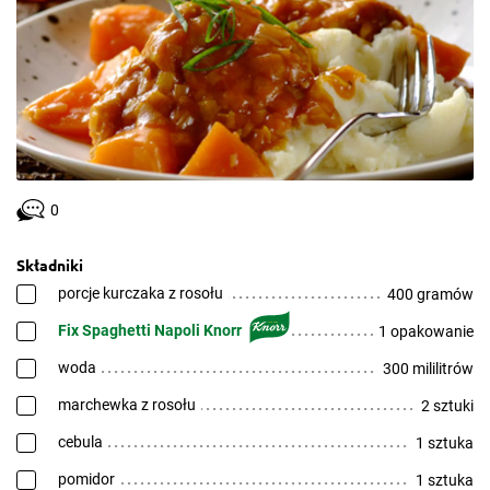
0
Składniki
porcje kurczaka z rosołu
400 gramów
Fix Spaghetti Napoli Knorr
1 opakowanie
woda
300 mililitrów
marchewka z rosołu
2 sztuki
cebula
1 sztuka
pomidor
1 sztuka