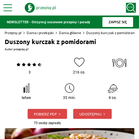
ZAPISZ SIĘ
NEWSLETTER - Otrzymuj sezonowe przepisy i porady
Przepisy.pl
Dania i przekąski
Dania główne
Duszony kurczak z pomidorami
Duszony kurczak z pomidorami
Autor:
przepisy.pl
3
216 os.
łatwe
35 min.
4 os.
POBIERZ PDF
UDOSTĘPNIJ
73 osoby zapisały