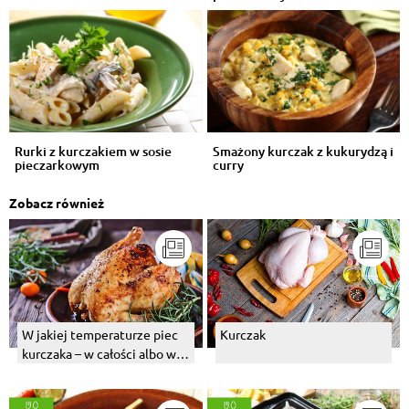
Rurki z kurczakiem w sosie
Smażony kurczak z kukurydzą i
pieczarkowym
curry
Zobacz również
W jakiej temperaturze piec
Kurczak
kurczaka – w całości albo w
kawałkach?