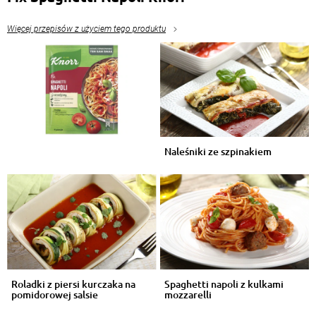
Więcej przepisów z użyciem tego produktu
Naleśniki ze szpinakiem
Roladki z piersi kurczaka na
Spaghetti napoli z kulkami
pomidorowej salsie
mozzarelli