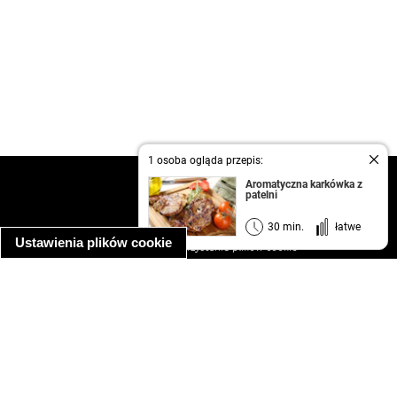
1 osoba ogląda przepis:
kontakt
Aromatyczna karkówka z
patelni
regulamin
informacja o prywatności
30 min.
łatwe
Ustawienia plików cookie
informacja o wykorzystaniu plików cookie
ułatwienia dostępu
Najpopularniejsze przepisy
spaghetti bolognese
makaron z kurczakiem w sosie śmietanowym
kanapka z indykiem