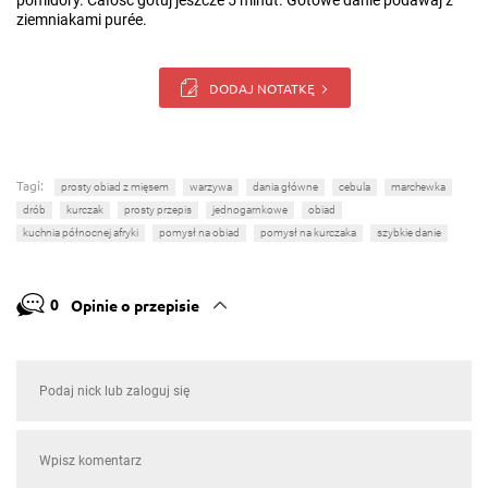
pomidory. Całość gotuj jeszcze 5 minut. Gotowe danie podawaj z
ziemniakami purée.
DODAJ NOTATKĘ
Tagi:
prosty obiad z mięsem
warzywa
dania główne
cebula
marchewka
drób
kurczak
prosty przepis
jednogarnkowe
obiad
kuchnia północnej afryki
pomysł na obiad
pomysł na kurczaka
szybkie danie
0
Opinie o przepisie