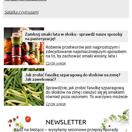
Sałatka z cytrusami
Zamknij smaki lata w słoiku - sprawdź nasze sposoby
na pasteryzację!
Robienie przetworów jest najprostszym i
zdecydowanie najsmaczniejszym sposobem
na to, by zachować smaki wiosny, lata i
jesieni na dłużej. Można robić setki zdjęć
Czytaj więcej
krajobrazów, by cieszyć nimi oko w sezonie
zimowym, ale to smaczny posiłek pozwoli w
pełni poczuć atmosferę cieplejszych
Jak zrobić fasolkę szparagową do słoików na zimę?
miesięcy. Przygotowanie słoików ze
Jak zawekować?
smakowitą zawartością musi obejmować
patenty, które pozwolą zachować świeżość
Sprawdźcie, jak zrobić fasolkę szparagową
przetworów.
do słoików na zimę i cieszyć się jej smakiem
również poza sezonem. To warzywo możecie
wekować na wiele sposobów. Wykorzystajcie
Czytaj więcej
nasze propozycje!
NEWSLETTER
Bądź na bieżąco – wysyłamy sezonowe przepisy i porady