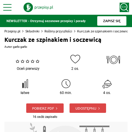
ZAPISZ SIĘ
NEWSLETTER - Otrzymuj sezonowe przepisy i porady
Przepisy.pl
Składniki
Rośliny przyszłości
Kurczak ze szpinakiem i soczewicą
Kurczak ze szpinakiem i soczewicą
Autor:
garlic garlic
Oceń pierwszy
2 os.
łatwe
60 min.
4 os.
POBIERZ PDF
UDOSTĘPNIJ
16 osób zapisało