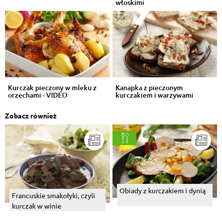
włoskimi
Kurczak pieczony w mleku z
Kanapka z pieczonym
orzechami - VIDEO
kurczakiem i warzywami
Zobacz również
Obiady z kurczakiem i dynią
Francuskie smakołyki, czyli
kurczak w winie