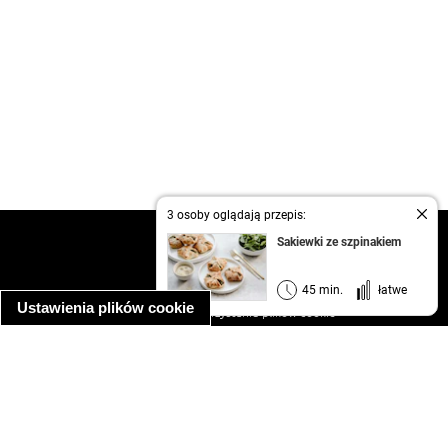
3 osoby oglądają przepis:
kontakt
Sakiewki ze szpinakiem
regulamin
informacja o prywatności
45 min.
łatwe
Ustawienia plików cookie
informacja o wykorzystaniu plików cookie
ułatwienia dostępu
Najpopularniejsze przepisy
spaghetti bolognese
makaron z kurczakiem w sosie śmietanowym