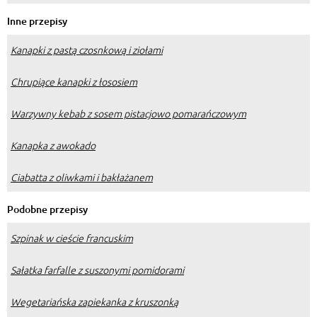
Inne przepisy
Kanapki z pastą czosnkową i ziołami
Chrupiące kanapki z łososiem
Warzywny kebab z sosem pistacjowo pomarańczowym
Kanapka z awokado
Ciabatta z oliwkami i bakłażanem
Podobne przepisy
Szpinak w cieście francuskim
Sałatka farfalle z suszonymi pomidorami
Wegetariańska zapiekanka z kruszonką