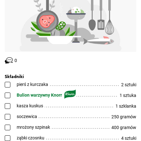
0
Składniki
pierś z kurczaka
2 sztuki
Bulion warzywny Knorr
1 sztuka
kasza kuskus
1 szklanka
soczewica
250 gramów
mrożony szpinak
400 gramów
ząbki czosnku
4 sztuki