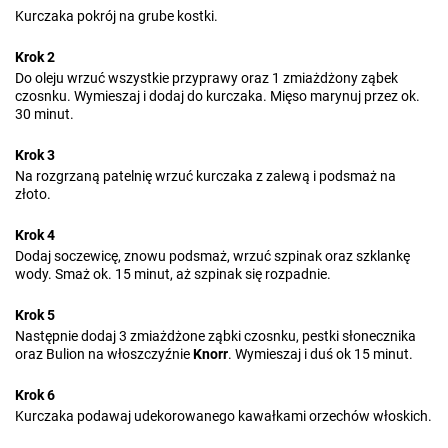
Kurczaka pokrój na grube kostki.
Krok 2
Do oleju wrzuć wszystkie przyprawy oraz 1 zmiażdżony ząbek
czosnku. Wymieszaj i dodaj do kurczaka. Mięso marynuj przez ok.
30 minut.
Krok 3
Na rozgrzaną patelnię wrzuć kurczaka z zalewą i podsmaż na
złoto.
Krok 4
Dodaj soczewicę, znowu podsmaż, wrzuć szpinak oraz szklankę
wody. Smaż ok. 15 minut, aż szpinak się rozpadnie.
Krok 5
Następnie dodaj 3 zmiażdżone ząbki czosnku, pestki słonecznika
oraz Bulion na włoszczyźnie
Knorr
. Wymieszaj i duś ok 15 minut.
Krok 6
Kurczaka podawaj udekorowanego kawałkami orzechów włoskich.