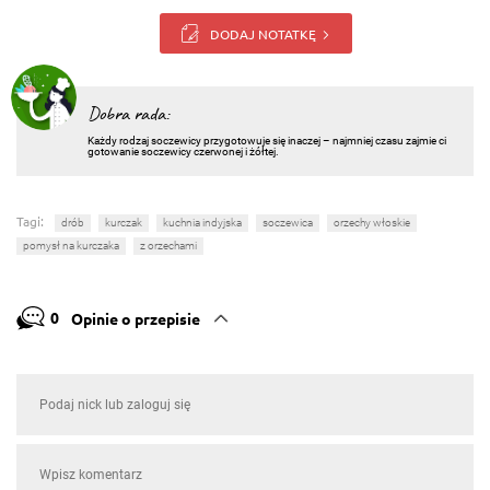
DODAJ NOTATKĘ
Dobra rada:
Każdy rodzaj soczewicy przygotowuje się inaczej – najmniej czasu zajmie ci
gotowanie soczewicy czerwonej i żółtej.
Tagi:
drób
kurczak
kuchnia indyjska
soczewica
orzechy włoskie
pomysł na kurczaka
z orzechami
0
Opinie o przepisie