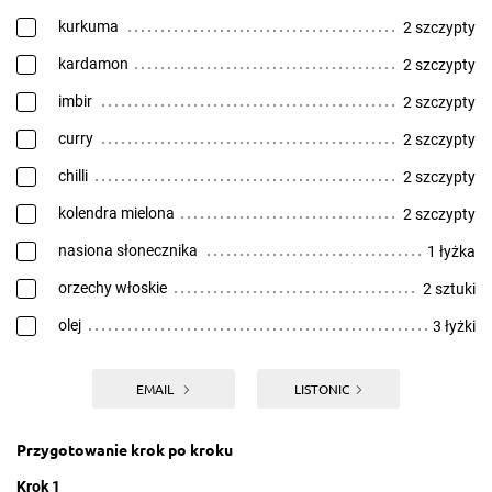
kurkuma
2 szczypty
kardamon
2 szczypty
imbir
2 szczypty
curry
2 szczypty
chilli
2 szczypty
kolendra mielona
2 szczypty
nasiona słonecznika
1 łyżka
orzechy włoskie
2 sztuki
olej
3 łyżki
EMAIL
LISTONIC
Przygotowanie krok po kroku
Krok 1