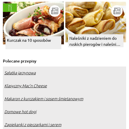
Naleśniki z nadzieniem do
Kurczak na 10 sposobów
ruskich pierogów i naleśniki
ze szpinakiem i serem.
Polecane przepisy
Sałatka jarzynowa
Klasyczny Mac’n Cheese
Makaron z kurczakiem i sosem śmietanowym
Domowe hot dogi
Zapiekanki z pieczarkami i serem