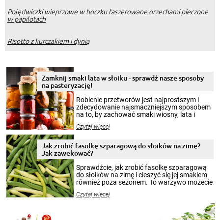
Polędwiczki wieprzowe w boczku faszerowane orzechami pieczone
w papilotach
Risotto z kurczakiem i dynią
Zamknij smaki lata w słoiku - sprawdź nasze sposoby
na pasteryzację!
Robienie przetworów jest najprostszym i
zdecydowanie najsmaczniejszym sposobem
na to, by zachować smaki wiosny, lata i
jesieni na dłużej. Można robić setki zdjęć
Czytaj więcej
krajobrazów, by cieszyć nimi oko w sezonie
zimowym, ale to smaczny posiłek pozwoli w
pełni poczuć atmosferę cieplejszych
Jak zrobić fasolkę szparagową do słoików na zimę?
miesięcy. Przygotowanie słoików ze
Jak zawekować?
smakowitą zawartością musi obejmować
patenty, które pozwolą zachować świeżość
Sprawdźcie, jak zrobić fasolkę szparagową
przetworów.
do słoików na zimę i cieszyć się jej smakiem
również poza sezonem. To warzywo możecie
wekować na wiele sposobów. Wykorzystajcie
Czytaj więcej
nasze propozycje!