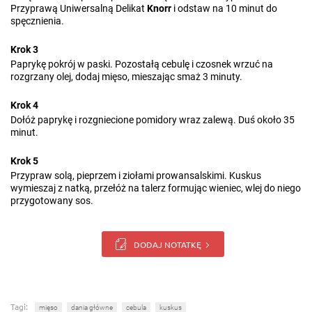
Przyprawą Uniwersalną Delikat
Knorr
i odstaw na 10 minut do
spęcznienia.
Krok 3
Paprykę pokrój w paski. Pozostałą cebulę i czosnek wrzuć na
rozgrzany olej, dodaj mięso, mieszając smaż 3 minuty.
Krok 4
Dołóż paprykę i rozgniecione pomidory wraz zalewą. Duś około 35
minut.
Krok 5
Przypraw solą, pieprzem i ziołami prowansalskimi. Kuskus
wymieszaj z natką, przełóż na talerz formując wieniec, wlej do niego
przygotowany sos.
DODAJ NOTATKĘ
Tagi:
mięso
dania główne
cebula
kuskus