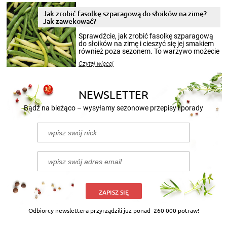
zimowym, ale to smaczny posiłek pozwoli w
pełni poczuć atmosferę cieplejszych
Jak zrobić fasolkę szparagową do słoików na zimę?
miesięcy. Przygotowanie słoików ze
Jak zawekować?
smakowitą zawartością musi obejmować
patenty, które pozwolą zachować świeżość
Sprawdźcie, jak zrobić fasolkę szparagową
przetworów.
do słoików na zimę i cieszyć się jej smakiem
również poza sezonem. To warzywo możecie
wekować na wiele sposobów. Wykorzystajcie
Czytaj więcej
nasze propozycje!
NEWSLETTER
Bądź na bieżąco – wysyłamy sezonowe przepisy i porady
ZAPISZ SIĘ
Odbiorcy newslettera przyrządzili już ponad
260 000 potraw!