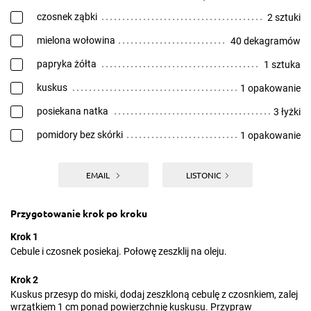
czosnek ząbki
2 sztuki
mielona wołowina
40 dekagramów
papryka żółta
1 sztuka
kuskus
1 opakowanie
posiekana natka
3 łyżki
pomidory bez skórki
1 opakowanie
EMAIL
LISTONIC
Przygotowanie krok po kroku
Krok 1
Cebule i czosnek posiekaj. Połowę zeszklij na oleju.
Krok 2
Kuskus przesyp do miski, dodaj zeszkloną cebulę z czosnkiem, zalej
wrzątkiem 1 cm ponad powierzchnię kuskusu. Przypraw