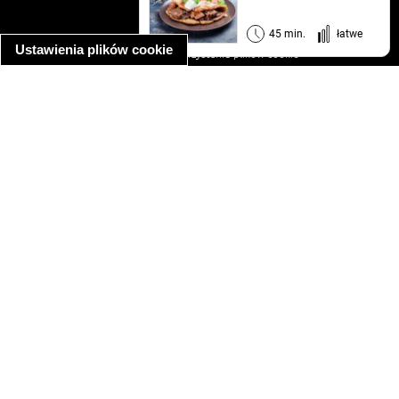
regulamin
informacja o prywatności
45 min.
łatwe
Ustawienia plików cookie
informacja o wykorzystaniu plików cookie
ułatwienia dostępu
Najpopularniejsze przepisy
spaghetti bolognese
makaron z kurczakiem w sosie śmietanowym
kanapka z indykiem
ratatouille
lahmacun
mac and cheese
zupa minestrone
cannelloni ze szpinakiem i ricottą
spaghetti przepisy
makaron z kurczakiem
tagliatelle z kurczakiem