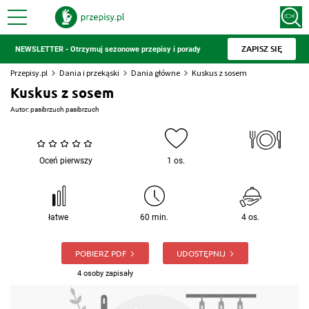
ZAPISZ SIĘ
NEWSLETTER - Otrzymuj sezonowe przepisy i porady
Przepisy.pl
Dania i przekąski
Dania główne
Kuskus z sosem
Kuskus z sosem
Autor:
pasibrzuch pasibrzuch
Oceń pierwszy
1 os.
łatwe
60 min.
4 os.
POBIERZ PDF
UDOSTĘPNIJ
4 osoby zapisały