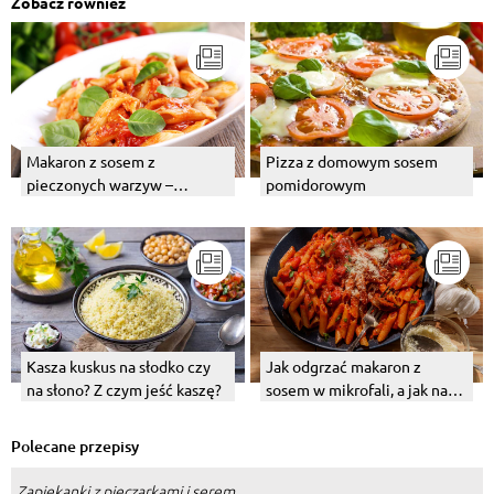
Zobacz również
Makaron z sosem z
Pizza z domowym sosem
pieczonych warzyw –
pomidorowym
przepis. Jak przygotować
sos?
Kasza kuskus na słodko czy
Jak odgrzać makaron z
na słono? Z czym jeść kaszę?
sosem w mikrofali, a jak na
patelni?
Polecane przepisy
Zapiekanki z pieczarkami i serem