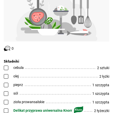
0
Składniki
cebula
2 sztuki
olej
2 łyżki
pieprz
1 szczypta
sól
1 szczypta
zioła prowansalskie
1 szczypta
Delikat przyprawa uniwersalna Knorr
2 łyżeczki