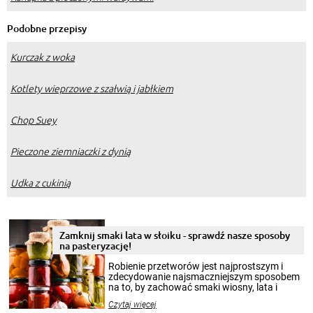
Podobne przepisy
Kurczak z woka
Kotlety wieprzowe z szałwią i jabłkiem
Chop Suey
Pieczone ziemniaczki z dynią
Udka z cukinią
Zamknij smaki lata w słoiku - sprawdź nasze sposoby
na pasteryzację!
Robienie przetworów jest najprostszym i
zdecydowanie najsmaczniejszym sposobem
na to, by zachować smaki wiosny, lata i
jesieni na dłużej. Można robić setki zdjęć
Czytaj więcej
krajobrazów, by cieszyć nimi oko w sezonie