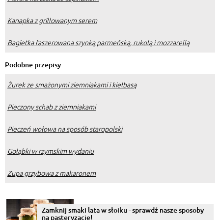
Kanapka z grillowanym serem
Bagietka faszerowana szynką parmeńską, rukolą i mozzarellą
Podobne przepisy
Żurek ze smażonymi ziemniakami i kiełbasą
Pieczony schab z ziemniakami
Pieczeń wołowa na sposób staropolski
Gołąbki w rzymskim wydaniu
Zupa grzybowa z makaronem
Zamknij smaki lata w słoiku - sprawdź nasze sposoby
na pasteryzację!