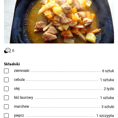
0
Składniki
ziemniaki
6 sztuk
cebula
1 sztuka
olej
2 łyżki
liść laurowy
1 sztuka
marchew
3 sztuki
pieprz
1 szczypta