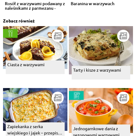
Rosół z warzywami podawany z
Baranina w warzywach
naleśnikami z parmezanu -
VIDEO
Zobacz również
Ciasta z warzywami
Tarty i kisze z warzywami
Zapiekanka z serka
Jednogarnkowe dania z
wiejskiego i jajek – przepis z
sezonowymi warzywami