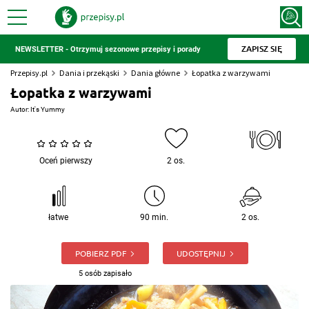
ZAPISZ SIĘ
NEWSLETTER - Otrzymuj sezonowe przepisy i porady
Przepisy.pl
Dania i przekąski
Dania główne
Łopatka z warzywami
Łopatka z warzywami
Autor:
It's Yummy
Oceń pierwszy
2 os.
łatwe
90 min.
2 os.
POBIERZ PDF
UDOSTĘPNIJ
5 osób zapisało