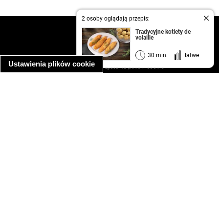
2 osoby oglądają przepis:
kontakt
Tradycyjne kotlety de
volaille
regulamin
informacja o prywatności
30 min.
łatwe
Ustawienia plików cookie
informacja o wykorzystaniu plików cookie
ułatwienia dostępu
Najpopularniejsze przepisy
spaghetti bolognese
makaron z kurczakiem w sosie śmietanowym
kanapka z indykiem
ratatouille
lahmacun
mac and cheese
zupa minestrone
cannelloni ze szpinakiem i ricottą