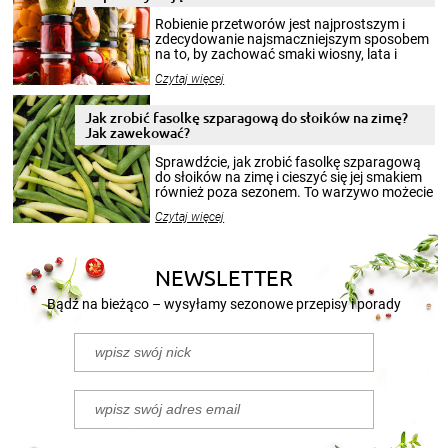
Robienie przetworów jest najprostszym i
zdecydowanie najsmaczniejszym sposobem
na to, by zachować smaki wiosny, lata i
jesieni na dłużej. Można robić setki zdjęć
Czytaj więcej
krajobrazów, by cieszyć nimi oko w sezonie
zimowym, ale to smaczny posiłek pozwoli w
pełni poczuć atmosferę cieplejszych
Jak zrobić fasolkę szparagową do słoików na zimę?
miesięcy. Przygotowanie słoików ze
Jak zawekować?
smakowitą zawartością musi obejmować
patenty, które pozwolą zachować świeżość
Sprawdźcie, jak zrobić fasolkę szparagową
przetworów.
do słoików na zimę i cieszyć się jej smakiem
również poza sezonem. To warzywo możecie
wekować na wiele sposobów. Wykorzystajcie
Czytaj więcej
nasze propozycje!
NEWSLETTER
Bądź na bieżąco – wysyłamy sezonowe przepisy i porady