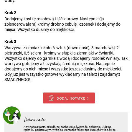
wody.
Krok 2
Dodajemy kostkę rosołową i liść laurowy. Następnie (ja
zblenderowałam) kroimy drobno cebulę i czosnek i dodajemy do
mięsa. Wszystko dusimy do miękkości.
Krok 3
Warzywa: ziemniaki około 6 sztuk (dowolność), 3 marchewki, 2
pietruszki, 0,5 selera - kroimy w słupki a ziemniaki w ćwiartki.
Wszystko dajemy do garnka z wodą i dodajemy rosołek Winiary. Tak
warzywa gotujemy aż uzyskają średnią miękkość. Następnie
dodajemy do nich mięso i wszystko jeszcze dusimy do miękkości.
Gdy już jest wszystko gotowe wykładamy na talerz i zajadamy:)
SMACZNEGO!!
DODAJ NOTATKĘ
Dobra rada:
Aby natka z pietruszki dłużej zachowała świeżość, opłucz ją, ułóż na
ręczniku papierowym, włóż do woreczka foliowego i umieśc w lodówce.