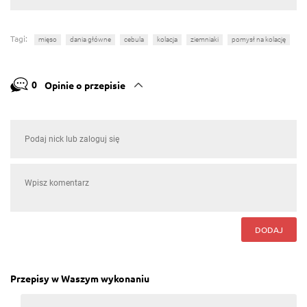
Tagi:
mięso
dania główne
cebula
kolacja
ziemniaki
pomysł na kolację
0
Opinie o przepisie
DODAJ
Przepisy w Waszym wykonaniu