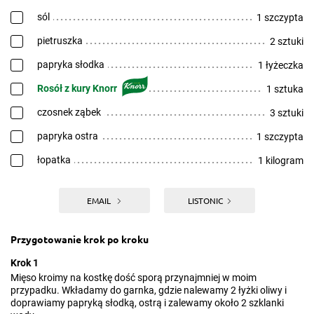
sól
1 szczypta
pietruszka
2 sztuki
papryka słodka
1 łyżeczka
Rosół z kury Knorr
1 sztuka
czosnek ząbek
3 sztuki
papryka ostra
1 szczypta
łopatka
1 kilogram
EMAIL
LISTONIC
Przygotowanie krok po kroku
Krok 1
Mięso kroimy na kostkę dość sporą przynajmniej w moim
przypadku. Wkładamy do garnka, gdzie nalewamy 2 łyżki oliwy i
doprawiamy papryką słodką, ostrą i zalewamy około 2 szklanki