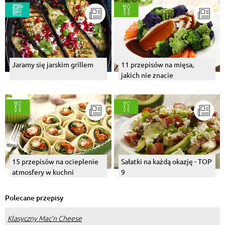
Jaramy się jarskim grillem
11 przepisów na mięsa,
jakich nie znacie
15 przepisów na ocieplenie
Sałatki na każdą okazję - TOP
atmosfery w kuchni
9
Polecane przepisy
Klasyczny Mac’n Cheese