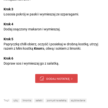
Krok 3
Łososia pokrój w paski i wymieszaj ze szparagami.
Krok 4
Dodaj osączony makaron i wymieszaj.
Krok 5
Papryczkę chilli obierz, oczyść i posiekaj w drobną kostkę, utrzyj
razem z Mini kostką
Knorr
a, oliwą i sokiem z limonki.
Krok 6
Dopraw sos i wymieszaj go z sałatką.
DODAJ NOTATKĘ
Tagi:
ryby
limonka
sałatki
pomysł na sałatkę
szybkie danie