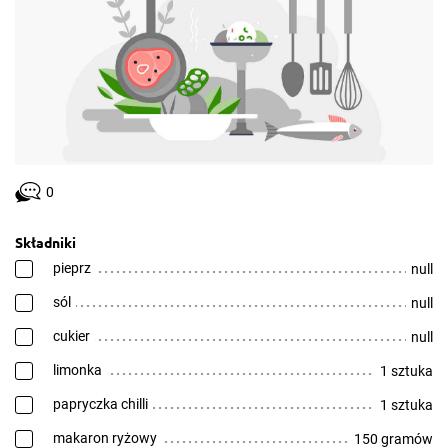
0
Składniki
pieprz
null
sól
null
cukier
null
limonka
1 sztuka
papryczka chilli
1 sztuka
makaron ryżowy
150 gramów