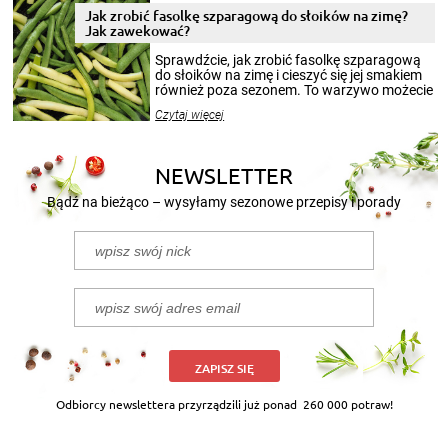
pełni poczuć atmosferę cieplejszych
Jak zrobić fasolkę szparagową do słoików na zimę?
miesięcy. Przygotowanie słoików ze
Jak zawekować?
smakowitą zawartością musi obejmować
patenty, które pozwolą zachować świeżość
Sprawdźcie, jak zrobić fasolkę szparagową
przetworów.
do słoików na zimę i cieszyć się jej smakiem
również poza sezonem. To warzywo możecie
wekować na wiele sposobów. Wykorzystajcie
Czytaj więcej
nasze propozycje!
NEWSLETTER
Bądź na bieżąco – wysyłamy sezonowe przepisy i porady
ZAPISZ SIĘ
Odbiorcy newslettera przyrządzili już ponad
260 000 potraw!