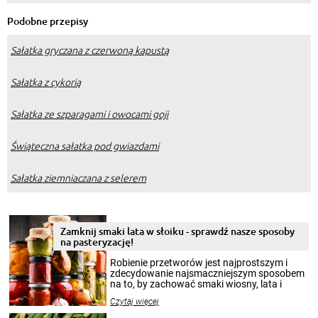
Podobne przepisy
Sałatka gryczana z czerwoną kapustą
Sałatka z cykorią
Sałatka ze szparagami i owocami goji
Świąteczna sałatka pod gwiazdami
Sałatka ziemniaczana z selerem
Zamknij smaki lata w słoiku - sprawdź nasze sposoby
na pasteryzację!
Robienie przetworów jest najprostszym i
zdecydowanie najsmaczniejszym sposobem
na to, by zachować smaki wiosny, lata i
jesieni na dłużej. Można robić setki zdjęć
Czytaj więcej
krajobrazów, by cieszyć nimi oko w sezonie
zimowym, ale to smaczny posiłek pozwoli w