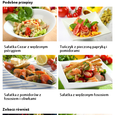
Podobne przepisy
Sałatka Cezar z wędzonym
Tuńczyk z pieczoną papryką i
pstrągiem
pomidorami
Sałatka z pomidorów z
Sałatka z wędzonym łososiem
łososiem i oliwkami
Zobacz również