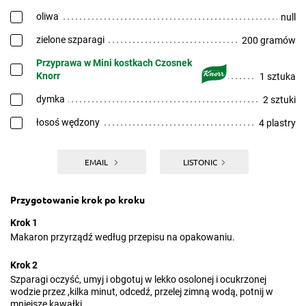
oliwa
null
zielone szparagi
200 gramów
Przyprawa w Mini kostkach Czosnek
Knorr
1 sztuka
dymka
2 sztuki
łosoś wędzony
4 plastry
EMAIL
LISTONIC
Przygotowanie krok po kroku
Krok 1
Makaron przyrządź według przepisu na opakowaniu.
Krok 2
Szparagi oczyść, umyj i obgotuj w lekko osolonej i ocukrzonej
wodzie przez ,kilka minut, odcedź, przelej zimną wodą, potnij w
mniejsze kawałki .