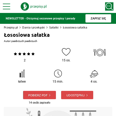
ZAPISZ SIĘ
NEWSLETTER - Otrzymuj sezonowe przepisy i porady
Przepisy.pl
Dania i przekąski
Sałatki
Łososiowa sałatka
Łososiowa sałatka
Autor:
pasibrzuch pasibrzuch
2
15 os.
łatwe
15 min.
4 os.
POBIERZ PDF
UDOSTĘPNIJ
14 osób zapisało