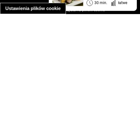
informacja o prywatności
30 min.
łatwe
Ustawienia plików cookie
informacja o wykorzystaniu plików cookie
ułatwienia dostępu
Najpopularniejsze przepisy
spaghetti bolognese
makaron z kurczakiem w sosie śmietanowym
kanapka z indykiem
ratatouille
lahmacun
mac and cheese
zupa minestrone
cannelloni ze szpinakiem i ricottą
spaghetti przepisy
makaron z kurczakiem
tagliatelle z kurczakiem
hot dog