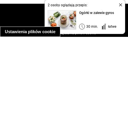
2 osoby oglądają przepis:
kontakt
Ogórki w zalewie gyros
regulamin
informacja o prywatności
30 min.
łatwe
Ustawienia plików cookie
informacja o wykorzystaniu plików cookie
ułatwienia dostępu
Najpopularniejsze przepisy
spaghetti bolognese
makaron z kurczakiem w sosie śmietanowym
kanapka z indykiem
ratatouille
lahmacun
mac and cheese
zupa minestrone
cannelloni ze szpinakiem i ricottą
spaghetti przepisy