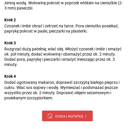
zimną wodą. Wołowinę pokroić w poprzek włókien na cieniutkie (2-
3 mm) paseczki.
Krok 2
Czosnek i imbir obrać i zetrzeć na tarce. Pora cieniutko posiekać,
paprykę pokroić w paski, pieczarki na plasterki.
Krok 3
Rozgrzać dużą patelnię, wlać olej. Włożyć czosnek i imbir i smażyć
ok. pół minuty, dodać wołowinę i obsmażyć przez ok. 2 minuty.
Dodać pora, paprykę i pieczarki i smażyć mieszając przez ok. 3
minuty.
Krok 4
Dodać ugotowany makaron, doprawić szczyptą białego pieprzu i
cukru. Wlać sos sojowy i wodę. Wymieszać i podsmażać jeszcze
wszystko przez ok. 2 minuty. Doprawić olejem sezamowym i
posiekanym szczypiorkiem.
DODAJ NOTATKĘ