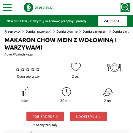
ZAPISZ SIĘ
NEWSLETTER - Otrzymuj sezonowe przepisy i porady
Przepisy.pl
Dania i przekąski
Dania główne
Dania z mięsem
Dania z woło
MAKARON CHOW MEIN Z WOŁOWINĄ I
WARZYWAMI
Autor:
Wojciech Kajzer
Oceń pierwszy
2 os.
łatwe
30 min.
2 os.
POBIERZ PDF
UDOSTĘPNIJ
2 osoby zapisały