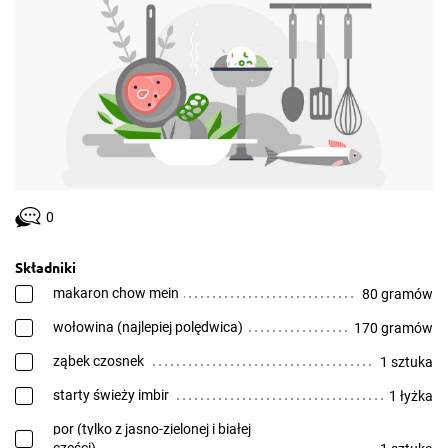
0
Składniki
makaron chow mein
80 gramów
wołowina (najlepiej polędwica)
170 gramów
ząbek czosnek
1 sztuka
starty świeży imbir
1 łyżka
por (tylko z jasno-zielonej i białej