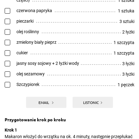
części)
1 sztuka
czerwona papryka
1 sztuka
pieczarki
3 sztuki
olej roślinny
2 łyżki
zmielony biały pieprz
1 szczypta
cukier
1 szczypta
jasny sosy sojowy + 2 łyżki wody
3 łyżki
olej sezamowy
3 łyżki
Szczypiorek
1 pęczek
EMAIL
LISTONIC
Przygotowanie krok po kroku
Krok 1
Makaron włożyć do wrzątku na ok. 4 minuty, następnie przepłukać