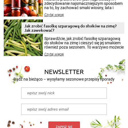
zdecydowanie najsmaczniejszym sposobem
na to, by zachować smaki wiosny, lata i
jesieni na dłużej. Można robić setki zdjęć
Czytaj więcej
krajobrazów, by cieszyć nimi oko w sezonie
zimowym, ale to smaczny posiłek pozwoli w
pełni poczuć atmosferę cieplejszych
Jak zrobić fasolkę szparagową do słoików na zimę?
miesięcy. Przygotowanie słoików ze
Jak zawekować?
smakowitą zawartością musi obejmować
patenty, które pozwolą zachować świeżość
Sprawdźcie, jak zrobić fasolkę szparagową
przetworów.
do słoików na zimę i cieszyć się jej smakiem
również poza sezonem. To warzywo możecie
wekować na wiele sposobów. Wykorzystajcie
Czytaj więcej
nasze propozycje!
NEWSLETTER
Bądź na bieżąco – wysyłamy sezonowe przepisy i porady
ZAPISZ SIĘ