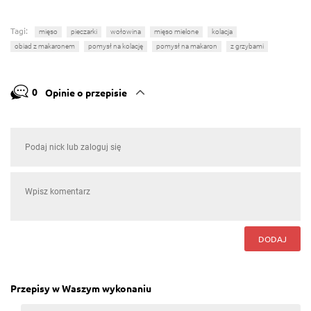
Tagi:
mięso
pieczarki
wołowina
mięso mielone
kolacja
obiad z makaronem
pomysł na kolację
pomysł na makaron
z grzybami
0
Opinie o przepisie
DODAJ
Przepisy w Waszym wykonaniu