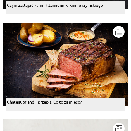
Czym zastąpić kumin? Zamienniki kminu rzymskiego
Chateaubriand – przepis. Co to za mięso?