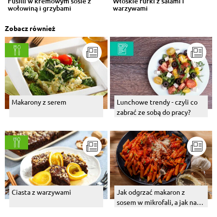
Fusilli w kremowym sosie z
Włoskie rurki z salami i
wołowiną i grzybami
warzywami
Zobacz również
Makarony z serem
Lunchowe trendy - czyli co
zabrać ze sobą do pracy?
Ciasta z warzywami
Jak odgrzać makaron z
sosem w mikrofali, a jak na
patelni?