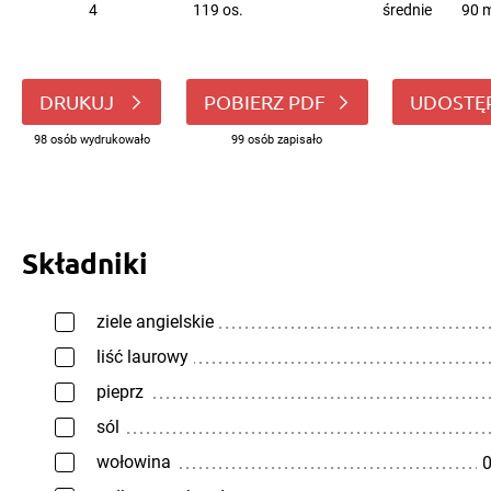
4
119 os.
średnie
90 m
DRUKUJ
POBIERZ PDF
UDOSTĘ
98 osób wydrukowało
99 osób zapisało
Składniki
ziele angielskie
liść laurowy
pieprz
sól
wołowina
0