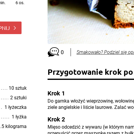
in.
6 os.
PNIJ
0
Smakowało? Podziel się op
Przygotowanie krok po
10 sztuk
Krok 1
2 sztuki
Do garnka włożyć wieprzowinę, wołowinę
1 łyżeczka
ziele angielskie i liście laurowe. Zalać 
1 łyżka
Krok 2
.5 kilograma
Mięso odcedzić z wywaru (w którym namo
przepuścić przez maszynkę razem z bułk