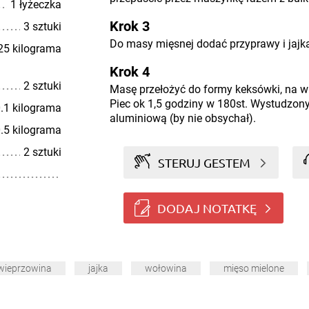
1 łyżeczka
Krok 3
3 sztuki
Do masy mięsnej dodać przyprawy i jajka
25 kilograma
Krok 4
2 sztuki
Masę przełożyć do formy keksówki, na wi
Piec ok 1,5 godziny w 180st. Wystudzony
.1 kilograma
aluminiową (by nie obsychał).
.5 kilograma
2 sztuki
STERUJ GESTEM
DODAJ NOTATKĘ
wieprzowina
jajka
wołowina
mięso mielone