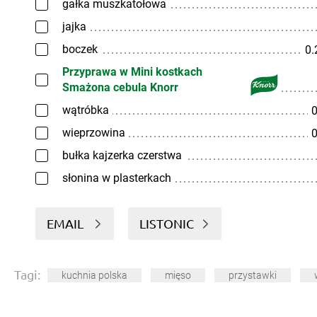
gałka muszkatołowa
jajka
boczek
0.
Przyprawa w Mini kostkach
Smażona cebula Knorr
wątróbka
0
wieprzowina
0
bułka kajzerka czerstwa
słonina w plasterkach
EMAIL
LISTONIC
Tagi:
kuchnia polska
mięso
przystawki