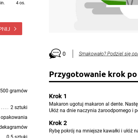
in.
4 os.
PNIJ
0
Smakowało? Podziel się op
Przygotowanie krok po
500 gramów
Krok 1
Makaron ugotuj makaron al dente. Następ
2 sztuki
Ułóż na dnie naczynia żaroodpornego i p
 opakowania
Krok 2
 dekagramów
Rybę pokrój na mniejsze kawałki i ułóż 
0.5 sztuki