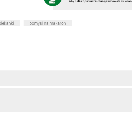
Aby natka z pietruszki dłużej zachowała świeżoś
piekanki
pomysł na makaron