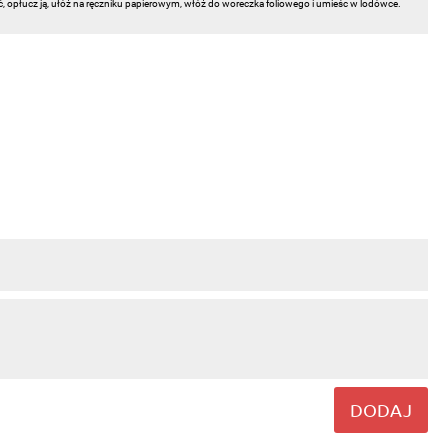
ć, opłucz ją, ułóż na ręczniku papierowym, włóż do woreczka foliowego i umieśc w lodówce.
DODAJ