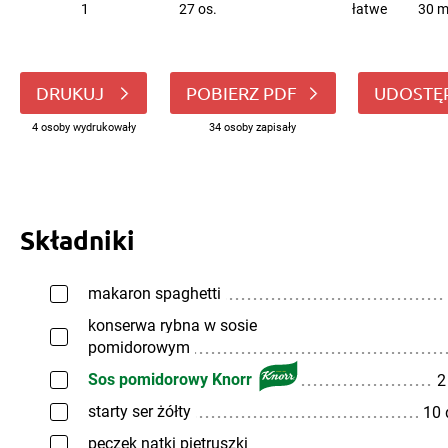
1
27 os.
łatwe
30 m
DRUKUJ
POBIERZ PDF
UDOSTĘ
4 osoby wydrukowały
34 osoby zapisały
Składniki
makaron spaghetti
konserwa rybna w sosie
pomidorowym
Sos pomidorowy Knorr
2
starty ser żółty
10
pęczek natki pietruszki