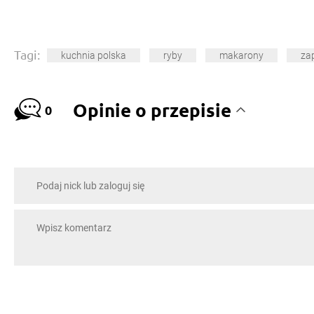
Tagi:
kuchnia polska
ryby
makarony
za
Opinie o przepisie
0