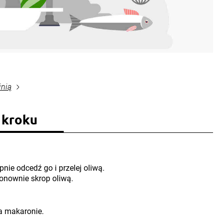
inią
 kroku
nie odcedź go i przelej oliwą.
onownie skrop oliwą.
na makaronie.