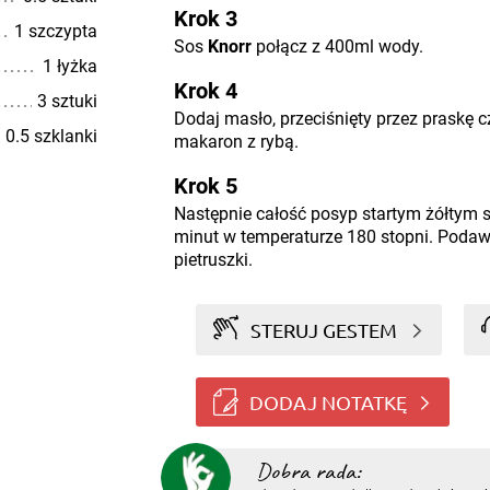
Krok 3
1 szczypta
Sos
Knorr
połącz z 400ml wody.
1 łyżka
Krok 4
3 sztuki
Dodaj masło, przeciśnięty przez praskę c
0.5 szklanki
makaron z rybą.
Krok 5
Następnie całość posyp startym żółtym s
minut w temperaturze 180 stopni. Podaw
pietruszki.
STERUJ GESTEM
DODAJ NOTATKĘ
Dobra rada: