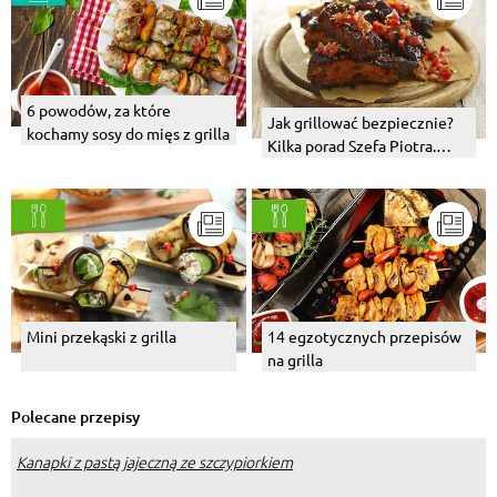
6 powodów, za które
Jak grillować bezpiecznie?
kochamy sosy do mięs z grilla
Kilka porad Szefa Piotra.
Warzywa z grilla.
Mini przekąski z grilla
14 egzotycznych przepisów
na grilla
Polecane przepisy
Kanapki z pastą jajeczną ze szczypiorkiem