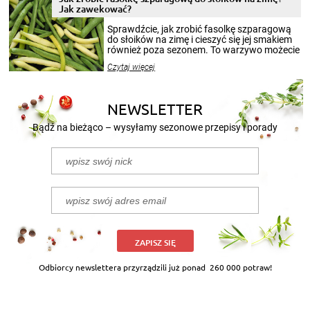
miesięcy. Przygotowanie słoików ze
Jak zawekować?
smakowitą zawartością musi obejmować
patenty, które pozwolą zachować świeżość
Sprawdźcie, jak zrobić fasolkę szparagową
przetworów.
do słoików na zimę i cieszyć się jej smakiem
również poza sezonem. To warzywo możecie
wekować na wiele sposobów. Wykorzystajcie
Czytaj więcej
nasze propozycje!
NEWSLETTER
Bądź na bieżąco – wysyłamy sezonowe przepisy i porady
ZAPISZ SIĘ
Odbiorcy newslettera przyrządzili już ponad
260 000 potraw!