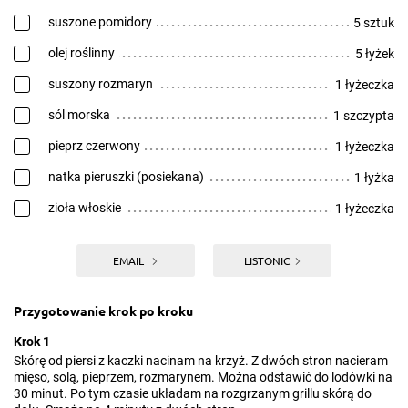
suszone pomidory
5 sztuk
olej roślinny
5 łyżek
suszony rozmaryn
1 łyżeczka
sól morska
1 szczypta
pieprz czerwony
1 łyżeczka
natka pieruszki (posiekana)
1 łyżka
zioła włoskie
1 łyżeczka
EMAIL
LISTONIC
Przygotowanie krok po kroku
Krok 1
Skórę od piersi z kaczki nacinam na krzyż. Z dwóch stron nacieram
mięso, solą, pieprzem, rozmarynem. Można odstawić do lodówki na
30 minut. Po tym czasie układam na rozgrzanym grillu skórą do