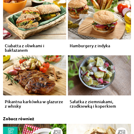
Ciabatta z oliwkami i
Hamburgery z indyka
bakłażanem
Pikantna karkówka w glazurze
Sałatka z ziemniakami,
z whisky
rzodkiewką i koperkiem
Zobacz również