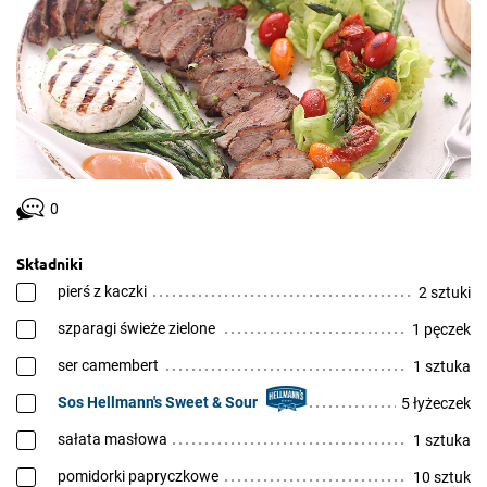
0
Składniki
pierś z kaczki
2 sztuki
szparagi świeże zielone
1 pęczek
ser camembert
1 sztuka
Sos Hellmann's Sweet & Sour
5 łyżeczek
sałata masłowa
1 sztuka
pomidorki papryczkowe
10 sztuk