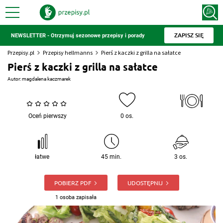
ZAPISZ SIĘ
NEWSLETTER - Otrzymuj sezonowe przepisy i porady
Przepisy.pl
Przepisy hellmanns
Pierś z kaczki z grilla na sałatce
Pierś z kaczki z grilla na sałatce
Autor:
magdalena kaczmarek
Oceń pierwszy
0 os.
łatwe
45 min.
3 os.
POBIERZ PDF
UDOSTĘPNIJ
1 osoba zapisała