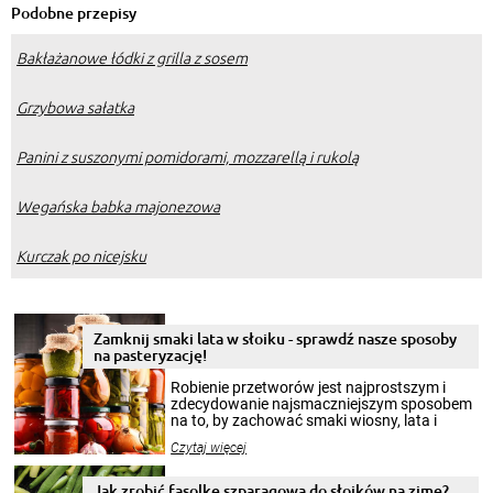
Podobne przepisy
Bakłażanowe łódki z grilla z sosem
Grzybowa sałatka
Panini z suszonymi pomidorami, mozzarellą i rukolą
Wegańska babka majonezowa
Kurczak po nicejsku
Zamknij smaki lata w słoiku - sprawdź nasze sposoby
na pasteryzację!
Robienie przetworów jest najprostszym i
zdecydowanie najsmaczniejszym sposobem
na to, by zachować smaki wiosny, lata i
jesieni na dłużej. Można robić setki zdjęć
Czytaj więcej
krajobrazów, by cieszyć nimi oko w sezonie
zimowym, ale to smaczny posiłek pozwoli w
pełni poczuć atmosferę cieplejszych
Jak zrobić fasolkę szparagową do słoików na zimę?