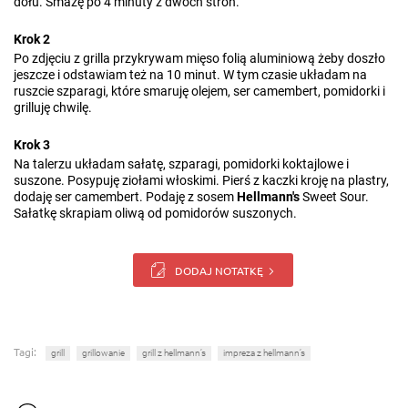
dołu. Smażę po 4 minuty z dwóch stron.
Krok 2
Po zdjęciu z grilla przykrywam mięso folią aluminiową żeby doszło
jeszcze i odstawiam też na 10 minut. W tym czasie układam na
ruszcie szparagi, które smaruję olejem, ser camembert, pomidorki i
grilluję chwilę.
Krok 3
Na talerzu układam sałatę, szparagi, pomidorki koktajlowe i
suszone. Posypuję ziołami włoskimi. Pierś z kaczki kroję na plastry,
dodaję ser camembert. Podaję z sosem
Hellmann's
Sweet Sour.
Sałatkę skrapiam oliwą od pomidorów suszonych.
DODAJ NOTATKĘ
Tagi:
grill
grillowanie
grill z hellmann’s
impreza z hellmann’s