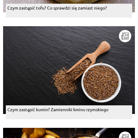
Czym zastąpić tofu? Co sprawdzi się zamiast niego?
Czym zastąpić kumin? Zamienniki kminu rzymskiego