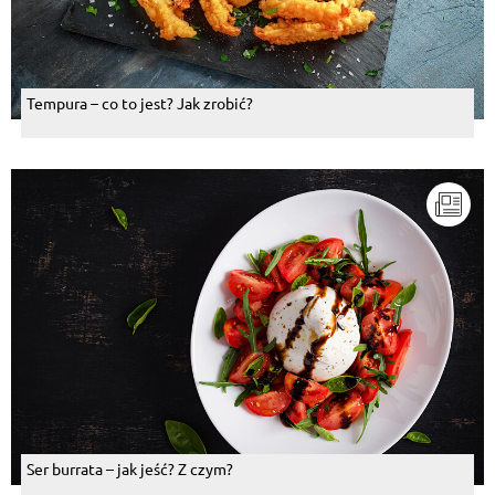
Tempura – co to jest? Jak zrobić?
Ser burrata – jak jeść? Z czym?