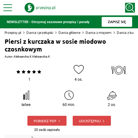
ZAPISZ SIĘ
NEWSLETTER - Otrzymuj sezonowe przepisy i porady
Przepisy.pl
Dania i przekąski
Dania główne
Dania z mięsem
Dania z kur
Piersi z kurczaka w sosie miodowo
czosnkowym
Autor:
Aleksandra.K Aleksandra.K
1
4 os.
łatwe
60 min.
2 os.
POBIERZ PDF
UDOSTĘPNIJ
20 osób zapisało