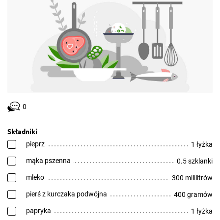
0
Składniki
pieprz
1 łyżka
mąka pszenna
0.5 szklanki
mleko
300 mililitrów
pierś z kurczaka podwójna
400 gramów
papryka
1 łyżka