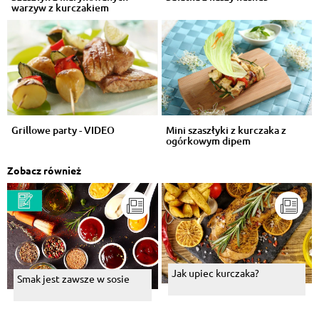
warzyw z kurczakiem
Grillowe party - VIDEO
Mini szaszłyki z kurczaka z
ogórkowym dipem
Zobacz również
Jak upiec kurczaka?
Smak jest zawsze w sosie