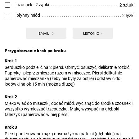
czosnek - 2 ząbki
2 sztuki
płynny miód
2 łyżki
EMAIL
LISTONIC
Przygotowanie krok po kroku
Krok 1
Serduszko podzielić na 2 piersi. Obmyć, osuszyć, delikatnie rozbić.
Paprykę i pieprz zmieszać razem w miseczce. Piersi delikatnie
panierować mieszanką (żeby nie były za ostre) i odstawić do
lodówki na ok 15 min (można dłużej)
Krok 2
Mleko wlać do miseczki, dodać miód, wycisnąć do środka czosnek i
wszystko wymieszać trzepaczką. Mąkę wysypać na głęboki
talerzyk i panierować w niej piersi.
Krok 3
Piersi panierowane mąką obsmażyć na patelni (głębokiej) na