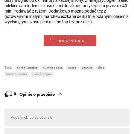
dużym ogniu po ok. minuty z każdej strony. Zmniejszyć ogień, zalać
mlekiem z miodem i czosnkiem i dusić pod przykryciem przez ok 40
min. Podawać z ryżem. Dodatkowo można podać też z
gotowanymi małymi marcheweczkami delikatnie polanymi olejem z
wyciśniętym czosnkiem ale można też bez oleju.
DODAJ NOTATKĘ
Tagi:
pierś z kurczaka
kuchnia polska
mięso
papryka
drób
pierś z kurczaka
prosty przepis
0
Opinie o przepisie