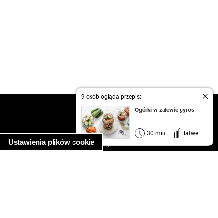
9 osób ogląda przepis:
kontakt
Ogórki w zalewie gyros
regulamin
informacja o prywatności
30 min.
łatwe
Ustawienia plików cookie
informacja o wykorzystaniu plików cookie
ułatwienia dostępu
Najpopularniejsze przepisy
spaghetti bolognese
makaron z kurczakiem w sosie śmietanowym