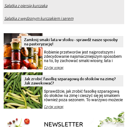
Sałatka z piersią kurczaka
Sałatka z wędzonym kurczakiem i serem
Zamknij smaki lata w słoiku - sprawdź nasze sposoby
na pasteryzację!
Robienie przetworów jest najprostszym i
zdecydowanie najsmaczniejszym sposobem
na to, by zachować smaki wiosny, lata i
jesieni na dłużej. Można robić setki zdjęć
Czytaj więcej
krajobrazów, by cieszyć nimi oko w sezonie
zimowym, ale to smaczny posiłek pozwoli w
pełni poczuć atmosferę cieplejszych
Jak zrobić fasolkę szparagową do słoików na zimę?
miesięcy. Przygotowanie słoików ze
Jak zawekować?
smakowitą zawartością musi obejmować
patenty, które pozwolą zachować świeżość
Sprawdźcie, jak zrobić fasolkę szparagową
przetworów.
do słoików na zimę i cieszyć się jej smakiem
również poza sezonem. To warzywo możecie
wekować na wiele sposobów. Wykorzystajcie
Czytaj więcej
nasze propozycje!
NEWSLETTER