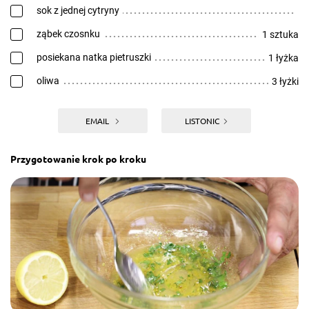
sok z jednej cytryny
ząbek czosnku
1 sztuka
posiekana natka pietruszki
1 łyżka
oliwa
3 łyżki
EMAIL
LISTONIC
Przygotowanie krok po kroku