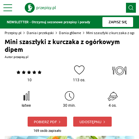
ZAPISZ SIĘ
NEWSLETTER - Otrzymuj sezonowe przepisy i porady
Przepisy.pl
Dania i przekąski
Dania główne
Mini szaszłyki z kurczaka z ogó
Mini szaszłyki z kurczaka z ogórkowym
dipem
Autor:
przepisy.pl
10
113 os.
łatwe
30 min.
4 os.
POBIERZ PDF
UDOSTĘPNIJ
169 osób zapisało