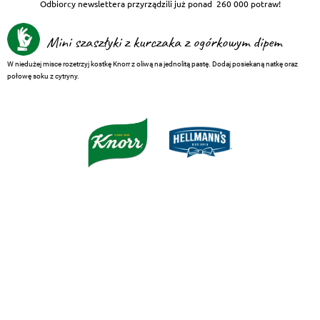
Odbiorcy newslettera przyrządzili już ponad
260 000 potraw!
Mini szaszłyki z kurczaka z ogórkowym dipem
W niedużej misce rozetrzyj kostkę Knorr z oliwą na jednolitą pastę. Dodaj posiekaną natkę oraz
połowę soku z cytryny.