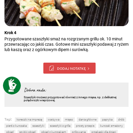
Krok 4
Przygotowane szaszłyki smaż na rozgrzanym grillu ok. 10 minut
przewracając co jakiś czas. Gotowe mini szaszłyki podawaj z ryżem
lub kaszą oraz z ogórkowym dipem i surówką.
DODAJ NOTATKĘ
Dobra rada:
Szaszłyki możesz przygotować również z innego mięsa, np. z delikatnej
polędwiczki wieprzowej.
Tagi:
koreczki na imprezę
warzywa
mięso
dania główne
papryka
drób
pierś z kurczaka
szaszłyki
szaszłyki z grilla
prosty przepis
kurczak smażony
obiad
szybki obiad
obiad z kurczakiem
grillowanie
przekąski dla dzieci