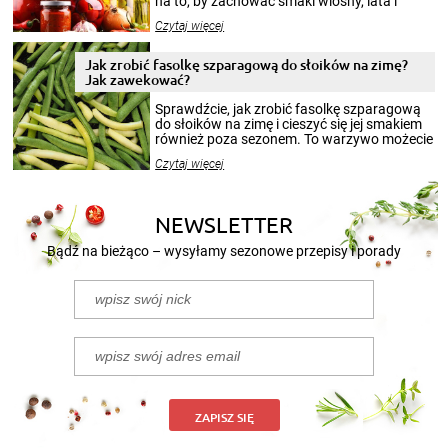
na to, by zachować smaki wiosny, lata i
jesieni na dłużej. Można robić setki zdjęć
Czytaj więcej
krajobrazów, by cieszyć nimi oko w sezonie
zimowym, ale to smaczny posiłek pozwoli w
pełni poczuć atmosferę cieplejszych
Jak zrobić fasolkę szparagową do słoików na zimę?
miesięcy. Przygotowanie słoików ze
Jak zawekować?
smakowitą zawartością musi obejmować
patenty, które pozwolą zachować świeżość
Sprawdźcie, jak zrobić fasolkę szparagową
przetworów.
do słoików na zimę i cieszyć się jej smakiem
również poza sezonem. To warzywo możecie
wekować na wiele sposobów. Wykorzystajcie
Czytaj więcej
nasze propozycje!
NEWSLETTER
Bądź na bieżąco – wysyłamy sezonowe przepisy i porady
ZAPISZ SIĘ