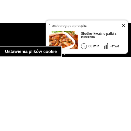
1 osoba ogląda przepis:
kontakt
Słodko-kwaśne pałki z
kurczaka
regulamin
informacja o prywatności
60 min.
łatwe
Ustawienia plików cookie
informacja o wykorzystaniu plików cookie
ułatwienia dostępu
Najpopularniejsze przepisy
spaghetti bolognese
makaron z kurczakiem w sosie śmietanowym
kanapka z indykiem
ratatouille
lahmacun
mac and cheese