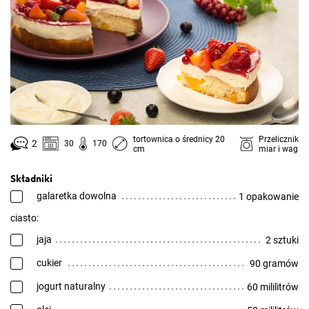
tortownica o średnicy 20
Przelicznik
2
30
170
cm
miar i wag
Składniki
galaretka dowolna
1 opakowanie
ciasto:
jaja
2 sztuki
cukier
90 gramów
jogurt naturalny
60 mililitrów