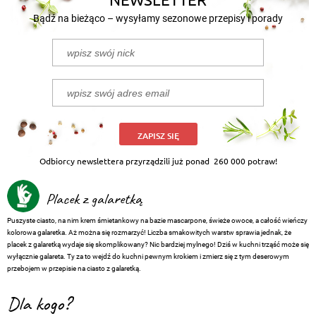
Bądź na bieżąco – wysyłamy sezonowe przepisy i porady
ZAPISZ SIĘ
Odbiorcy newslettera przyrządzili już ponad
260 000 potraw!
Placek z galaretką
Puszyste ciasto, na nim krem śmietankowy na bazie mascarpone, świeże owoce, a całość wieńczy
kolorowa galaretka. Aż można się rozmarzyć! Liczba smakowitych warstw sprawia jednak, że
placek z galaretką wydaje się skomplikowany? Nic bardziej mylnego! Dziś w kuchni trząść może się
wyłącznie galareta. Ty za to wejdź do kuchni pewnym krokiem i zmierz się z tym deserowym
przebojem w przepisie na ciasto z galaretką.
Dla kogo?