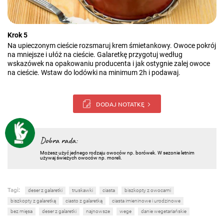
Krok 5
Na upieczonym cieście rozsmaruj krem śmietankowy. Owoce pokrój
na mniejsze i ułóż na cieście. Galaretkę przygotuj według
wskazówek na opakowaniu producenta i jak ostygnie zalej owoce
na cieście. Wstaw do lodówki na minimum 2h i podawaj.
DODAJ NOTATKĘ
Dobra rada:
Możesz użyć jednego rodzaju owoców np. borówek. W sezonie letnim
używaj świeżych owoców np. moreli.
Tagi:
deser z galaretki
truskawki
ciasta
biszkopty z owocami
biszkopty z galaretką
ciasto z galaretką
ciasta imieninowe i urodzinowe
bez mięsa
deser z galaretki
najnowsze
wege
danie wegetariańskie