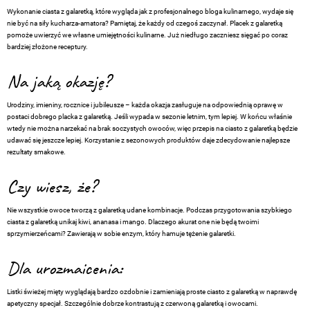
Wykonanie ciasta z galaretką, które wygląda jak z profesjonalnego bloga kulinarnego, wydaje się
nie być na siły kucharza-amatora? Pamiętaj, że każdy od czegoś zaczynał. Placek z galaretką
pomoże uwierzyć we własne umiejętności kulinarne. Już niedługo zaczniesz sięgać po coraz
bardziej złożone receptury.
Na jaką okazję?
Urodziny, imieniny, rocznice i jubileusze – każda okazja zasługuje na odpowiednią oprawę w
postaci dobrego placka z galaretką. Jeśli wypada w sezonie letnim, tym lepiej. W końcu właśnie
wtedy nie można narzekać na brak soczystych owoców, więc przepis na ciasto z galaretką będzie
udawać się jeszcze lepiej. Korzystanie z sezonowych produktów daje zdecydowanie najlepsze
rezultaty smakowe.
Czy wiesz, że?
Nie wszystkie owoce tworzą z galaretką udane kombinacje. Podczas przygotowania szybkiego
ciasta z galaretką unikaj kiwi, ananasa i mango. Dlaczego akurat one nie będą twoimi
sprzymierzeńcami? Zawierają w sobie enzym, który hamuje tężenie galaretki.
Dla urozmaicenia:
Listki świeżej mięty wyglądają bardzo ozdobnie i zamieniają proste ciasto z galaretką w naprawdę
apetyczny specjał. Szczególnie dobrze kontrastują z czerwoną galaretką i owocami.