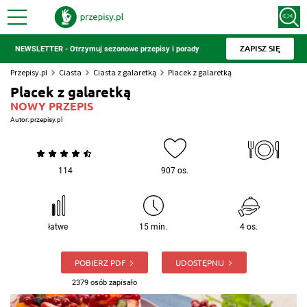
ZAPISZ SIĘ
NEWSLETTER - Otrzymuj sezonowe przepisy i porady
Przepisy.pl
Ciasta
Ciasta z galaretką
Placek z galaretką
Placek z galaretką
NOWY PRZEPIS
Autor:
przepisy.pl
114
907 os.
łatwe
15 min.
4 os.
POBIERZ PDF
UDOSTĘPNIJ
2379 osób zapisało