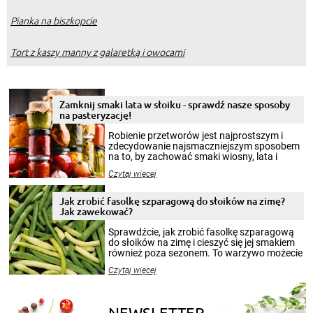
Pianka na biszkopcie
Tort z kaszy manny z galaretką i owocami
Zamknij smaki lata w słoiku - sprawdź nasze sposoby
na pasteryzację!
Robienie przetworów jest najprostszym i
zdecydowanie najsmaczniejszym sposobem
na to, by zachować smaki wiosny, lata i
jesieni na dłużej. Można robić setki zdjęć
Czytaj więcej
krajobrazów, by cieszyć nimi oko w sezonie
zimowym, ale to smaczny posiłek pozwoli w
pełni poczuć atmosferę cieplejszych
Jak zrobić fasolkę szparagową do słoików na zimę?
miesięcy. Przygotowanie słoików ze
Jak zawekować?
smakowitą zawartością musi obejmować
patenty, które pozwolą zachować świeżość
Sprawdźcie, jak zrobić fasolkę szparagową
przetworów.
do słoików na zimę i cieszyć się jej smakiem
również poza sezonem. To warzywo możecie
wekować na wiele sposobów. Wykorzystajcie
Czytaj więcej
nasze propozycje!
NEWSLETTER