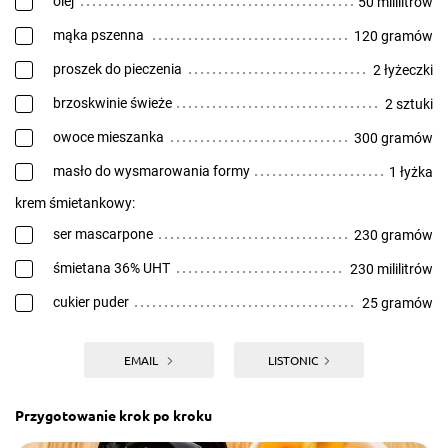
olej
50 mililitrów
mąka pszenna
120 gramów
proszek do pieczenia
2 łyżeczki
brzoskwinie świeże
2 sztuki
owoce mieszanka
300 gramów
masło do wysmarowania formy
1 łyżka
krem śmietankowy:
ser mascarpone
230 gramów
śmietana 36% UHT
230 mililitrów
cukier puder
25 gramów
EMAIL
LISTONIC
Przygotowanie krok po kroku