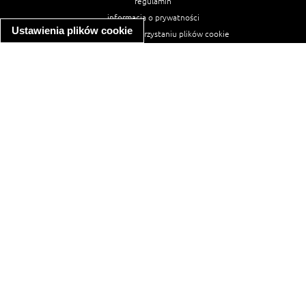
regulamin
informacja o prywatności
Ustawienia plików cookie
informacja o wykorzystaniu plików cookie
ułatwienia dostępu
Najpopularniejsze przepisy
spaghetti bolognese
makaron z kurczakiem w sosie śmietanowym
kanapka z indykiem
ratatouille
lahmacun
mac and cheese
zupa minestrone
cannelloni ze szpinakiem i ricottą
spaghetti przepisy
makaron z kurczakiem
tagliatelle z kurczakiem