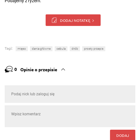
Podajemy z ryżem.
DODAJ NOTATKĘ
Tagi:
mięso
dania główne
cebula
drób
prosty przepis
0
Opinie o przepisie
DODAJ