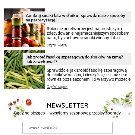
Zamknij smaki lata w słoiku - sprawdź nasze sposoby
na pasteryzację!
Robienie przetworów jest najprostszym i
zdecydowanie najsmaczniejszym sposobem
na to, by zachować smaki wiosny, lata i
jesieni na dłużej. Można robić setki zdjęć
Czytaj więcej
krajobrazów, by cieszyć nimi oko w sezonie
zimowym, ale to smaczny posiłek pozwoli w
pełni poczuć atmosferę cieplejszych
Jak zrobić fasolkę szparagową do słoików na zimę?
miesięcy. Przygotowanie słoików ze
Jak zawekować?
smakowitą zawartością musi obejmować
patenty, które pozwolą zachować świeżość
Sprawdźcie, jak zrobić fasolkę szparagową
przetworów.
do słoików na zimę i cieszyć się jej smakiem
również poza sezonem. To warzywo możecie
wekować na wiele sposobów. Wykorzystajcie
Czytaj więcej
nasze propozycje!
NEWSLETTER
Bądź na bieżąco – wysyłamy sezonowe przepisy i porady