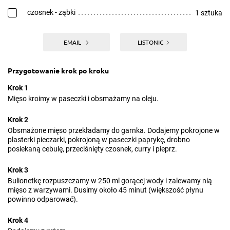
czosnek - ząbki
1 sztuka
EMAIL
LISTONIC
Przygotowanie krok po kroku
Krok 1
Mięso kroimy w paseczki i obsmażamy na oleju.
Krok 2
Obsmażone mięso przekładamy do garnka. Dodajemy pokrojone w
plasterki pieczarki, pokrojoną w paseczki paprykę, drobno
posiekaną cebulę, przeciśnięty czosnek, curry i pieprz.
Krok 3
Bulionetkę rozpuszczamy w 250 ml gorącej wody i zalewamy nią
mięso z warzywami. Dusimy około 45 minut (większość płynu
powinno odparować).
Krok 4