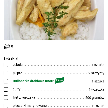
0
Składniki
cebula
1 sztuka
pieprz
2 szczypty
Bulionetka drobiowa Knorr
1 sztuka
curry
1 łyżeczka
filet z kurczaka
500 gramów
pieczarki marynowane
10 sztuk