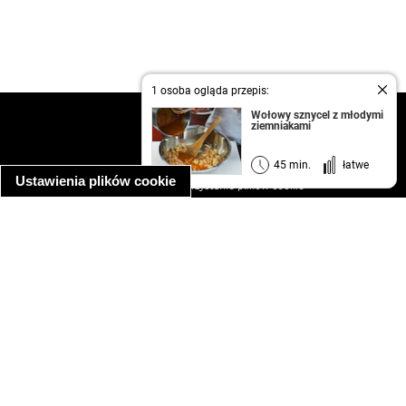
1 osoba ogląda przepis:
Wołowy sznycel z młodymi
kontakt
ziemniakami
regulamin
informacja o prywatności
45 min.
łatwe
Ustawienia plików cookie
informacja o wykorzystaniu plików cookie
ułatwienia dostępu
Najpopularniejsze przepisy
spaghetti bolognese
makaron z kurczakiem w sosie śmietanowym
kanapka z indykiem
ratatouille
lahmacun
mac and cheese