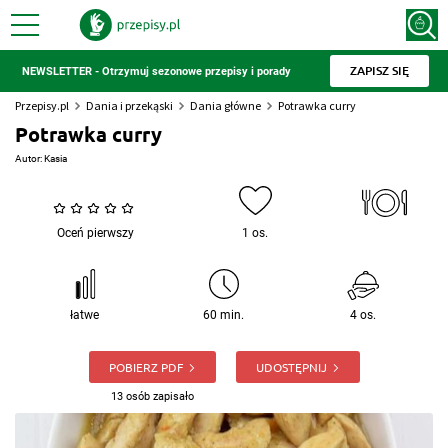
ZAPISZ SIĘ
NEWSLETTER - Otrzymuj sezonowe przepisy i porady
Przepisy.pl
Dania i przekąski
Dania główne
Potrawka curry
Potrawka curry
Autor:
Kasia
Oceń pierwszy
1 os.
łatwe
60 min.
4 os.
POBIERZ PDF
UDOSTĘPNIJ
13 osób zapisało