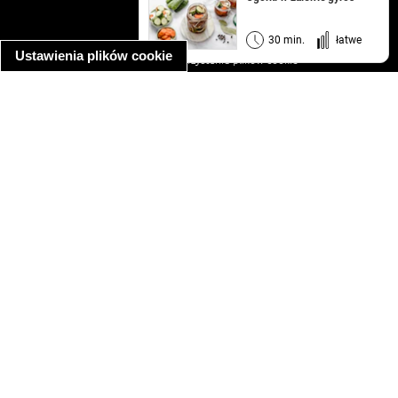
regulamin
informacja o prywatności
30 min.
łatwe
Ustawienia plików cookie
informacja o wykorzystaniu plików cookie
ułatwienia dostępu
Najpopularniejsze przepisy
spaghetti bolognese
makaron z kurczakiem w sosie śmietanowym
kanapka z indykiem
ratatouille
lahmacun
mac and cheese
zupa minestrone
cannelloni ze szpinakiem i ricottą
spaghetti przepisy
makaron z kurczakiem