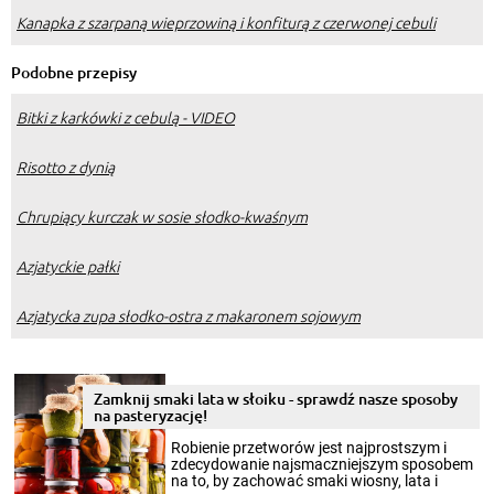
Kanapka z szarpaną wieprzowiną i konfiturą z czerwonej cebuli
Podobne przepisy
Bitki z karkówki z cebulą - VIDEO
Risotto z dynią
Chrupiący kurczak w sosie słodko-kwaśnym
Azjatyckie pałki
Azjatycka zupa słodko-ostra z makaronem sojowym
Zamknij smaki lata w słoiku - sprawdź nasze sposoby
na pasteryzację!
Robienie przetworów jest najprostszym i
zdecydowanie najsmaczniejszym sposobem
na to, by zachować smaki wiosny, lata i