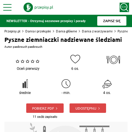
ZAPISZ SIĘ
NEWSLETTER - Otrzymuj sezonowe przepisy i porady
Przepisy.pl
Dania i przekąski
Dania główne
Dania z warzywami
Pyszne z
Pyszne ziemniaczki nadziewane śledziami
Autor:
pasibrzuch pasibrzuch
Oceń pierwszy
6 os.
średnie
- min.
4 os.
POBIERZ PDF
UDOSTĘPNIJ
11 osób zapisało