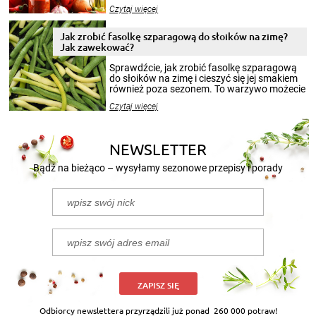
jesieni na dłużej. Można robić setki zdjęć
Czytaj więcej
krajobrazów, by cieszyć nimi oko w sezonie
zimowym, ale to smaczny posiłek pozwoli w
pełni poczuć atmosferę cieplejszych
Jak zrobić fasolkę szparagową do słoików na zimę?
miesięcy. Przygotowanie słoików ze
Jak zawekować?
smakowitą zawartością musi obejmować
patenty, które pozwolą zachować świeżość
Sprawdźcie, jak zrobić fasolkę szparagową
przetworów.
do słoików na zimę i cieszyć się jej smakiem
również poza sezonem. To warzywo możecie
wekować na wiele sposobów. Wykorzystajcie
Czytaj więcej
nasze propozycje!
NEWSLETTER
Bądź na bieżąco – wysyłamy sezonowe przepisy i porady
ZAPISZ SIĘ
Odbiorcy newslettera przyrządzili już ponad
260 000 potraw!