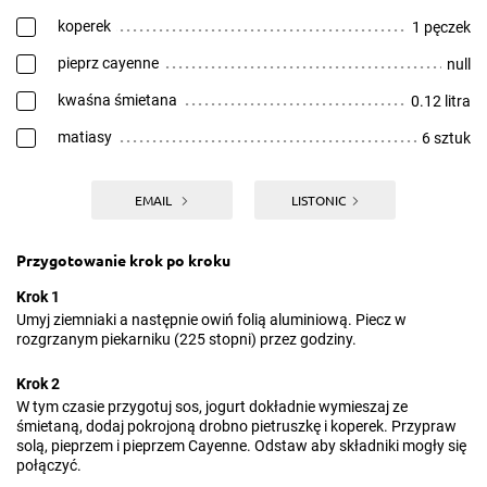
koperek
1 pęczek
pieprz cayenne
null
kwaśna śmietana
0.12 litra
matiasy
6 sztuk
EMAIL
LISTONIC
Przygotowanie krok po kroku
Krok 1
Umyj ziemniaki a następnie owiń folią aluminiową. Piecz w
rozgrzanym piekarniku (225 stopni) przez godziny.
Krok 2
W tym czasie przygotuj sos, jogurt dokładnie wymieszaj ze
śmietaną, dodaj pokrojoną drobno pietruszkę i koperek. Przypraw
solą, pieprzem i pieprzem Cayenne. Odstaw aby składniki mogły się
połączyć.