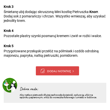
Krok 3
Śmietanę ubij dodając skruszoną Mini kostkę Pietruszka
Knorr
.
Dodaj sok z pomarańczy i chrzan. Wszystko wmieszaj, aby uzyskać
jednolity krem.
Krok 4
Pozostałe plastry szynki posmaruj kremem i zwiń w rożki i walce.
Krok 5
Przygotowane przekąski przełóż na półmisek i ozdób odrobiną
majonezu, papryka, natką pietruszki, pomidorem.
DODAJ NOTATKĘ
Dobra rada:
Aby natka z pietruszki dłużej zachowała świeżość, opłucz ją, ułóż na
ręczniku papierowym, włóż do woreczka foliowego i umieśc w lodówce.