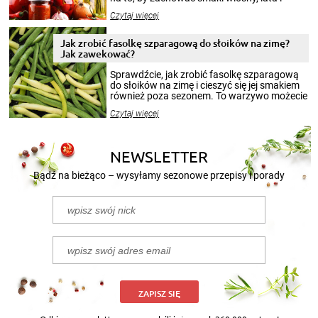
jesieni na dłużej. Można robić setki zdjęć
Czytaj więcej
krajobrazów, by cieszyć nimi oko w sezonie
zimowym, ale to smaczny posiłek pozwoli w
pełni poczuć atmosferę cieplejszych
Jak zrobić fasolkę szparagową do słoików na zimę?
miesięcy. Przygotowanie słoików ze
Jak zawekować?
smakowitą zawartością musi obejmować
patenty, które pozwolą zachować świeżość
Sprawdźcie, jak zrobić fasolkę szparagową
przetworów.
do słoików na zimę i cieszyć się jej smakiem
również poza sezonem. To warzywo możecie
wekować na wiele sposobów. Wykorzystajcie
Czytaj więcej
nasze propozycje!
NEWSLETTER
Bądź na bieżąco – wysyłamy sezonowe przepisy i porady
ZAPISZ SIĘ