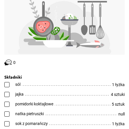
0
Składniki
sól
1 łyżka
jajka
4 sztuki
pomidorki koktajlowe
5 sztuk
natka pietruszki
null
sok z pomarańczy
1 łyżka