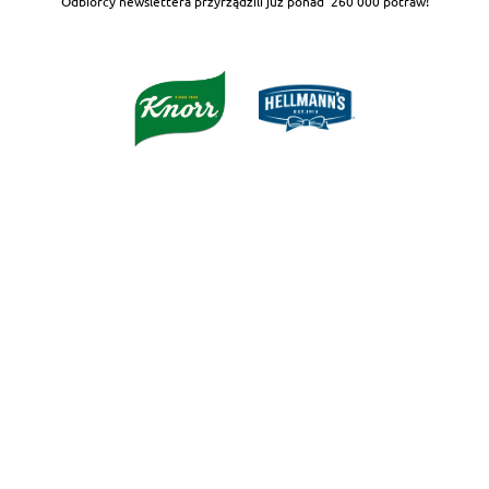
Odbiorcy newslettera przyrządzili już ponad
260 000 potraw!