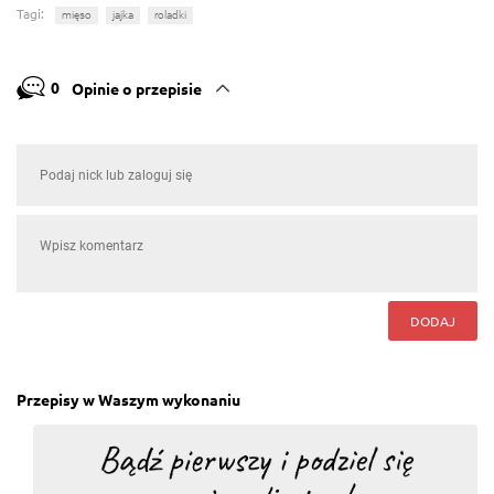
Tagi:
mięso
jajka
roladki
0
Opinie o przepisie
DODAJ
Przepisy w Waszym wykonaniu