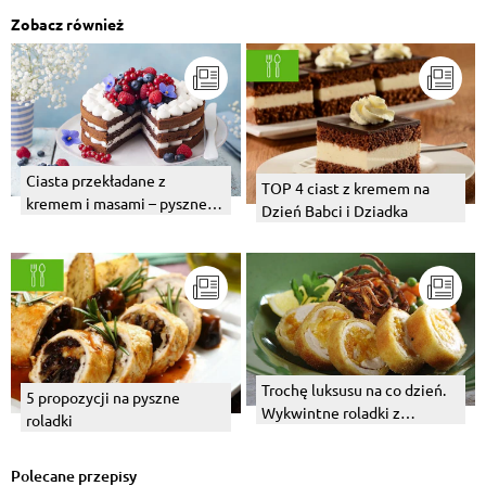
Zobacz również
Ciasta przekładane z
TOP 4 ciast z kremem na
kremem i masami – pyszne
Dzień Babci i Dziadka
pomysły na deser
Trochę luksusu na co dzień.
5 propozycji na pyszne
Wykwintne roladki z
roladki
kurczaka z suszonymi
owocami.
Polecane przepisy