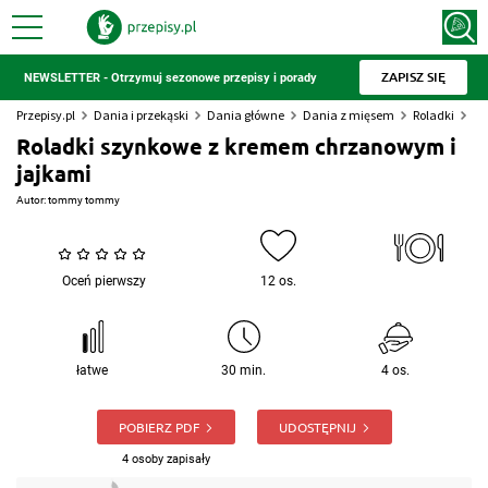
ZAPISZ SIĘ
NEWSLETTER - Otrzymuj sezonowe przepisy i porady
Przepisy.pl
Dania i przekąski
Dania główne
Dania z mięsem
Roladki
Ro
Roladki szynkowe z kremem chrzanowym i
jajkami
Autor:
tommy tommy
Oceń pierwszy
12 os.
łatwe
30 min.
4 os.
POBIERZ PDF
UDOSTĘPNIJ
4 osoby zapisały