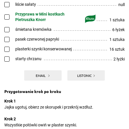
liście sałaty
null
Przyprawa w Mini kostkach
Pietruszka Knorr
1 sztuka
śmietana kremówka
6 łyżek
pasek czerwonej papryki
1 sztuka
plasterki szynki konserwowanej
16 sztuk
starty chrzanu
2 łyżki
EMAIL
LISTONIC
Przygotowanie krok po kroku
Krok 1
Jajka ugotuj, obierz ze skorupek i przekrój wzdłuż.
Krok 2
Wszystkie połówki owiń w plaster szynki.