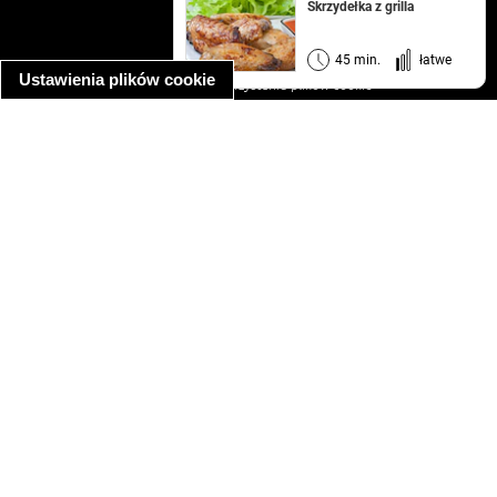
kontakt
Skrzydełka z grilla
regulamin
informacja o prywatności
45 min.
łatwe
Ustawienia plików cookie
informacja o wykorzystaniu plików cookie
ułatwienia dostępu
Najpopularniejsze przepisy
spaghetti bolognese
makaron z kurczakiem w sosie śmietanowym
kanapka z indykiem
ratatouille
lahmacun
mac and cheese
zupa minestrone
cannelloni ze szpinakiem i ricottą
spaghetti przepisy
makaron z kurczakiem