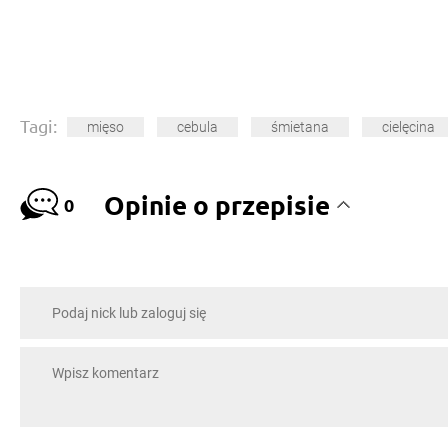
Tagi:
mięso
cebula
śmietana
cielęcina
Opinie o przepisie
0