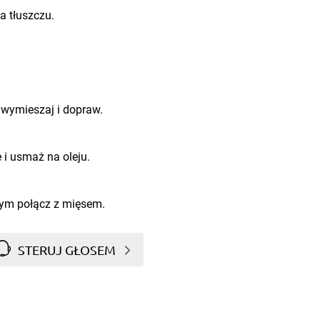
na tłuszczu.
ę wymieszaj i dopraw.
 i usmaż na oleju.
zym połącz z mięsem.
STERUJ GŁOSEM