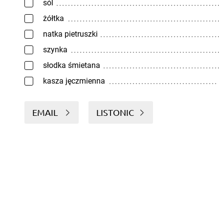
sól
żółtka
natka pietruszki
szynka
słodka śmietana
kasza jęczmienna
EMAIL
LISTONIC