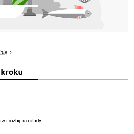
inią
 kroku
w i rozbij na rolady.