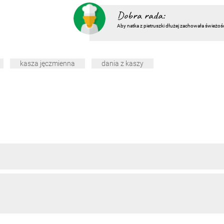
Dobra rada:
Aby natka z pietruszki dłużej zachowała świeżoś
kasza jęczmienna
dania z kaszy