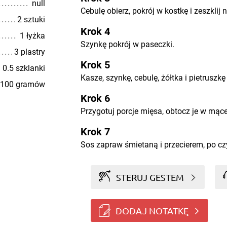
null
Cebulę obierz, pokrój w kostkę i zeszklij 
2 sztuki
Krok 4
1 łyżka
Szynkę pokrój w paseczki.
3 plastry
Krok 5
0.5 szklanki
Kasze, szynkę, cebulę, żółtka i pietruszk
100 gramów
Krok 6
Przygotuj porcje mięsa, obtocz je w mące
Krok 7
Sos zapraw śmietaną i przecierem, po c
STERUJ GESTEM
DODAJ NOTATKĘ