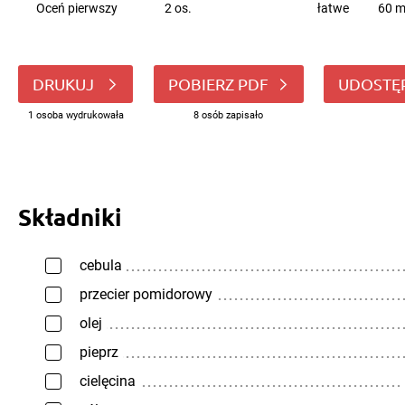
Oceń pierwszy
2 os.
łatwe
60 m
DRUKUJ
POBIERZ PDF
UDOSTĘ
1 osoba wydrukowała
8 osób zapisało
Składniki
cebula
przecier pomidorowy
olej
pieprz
cielęcina