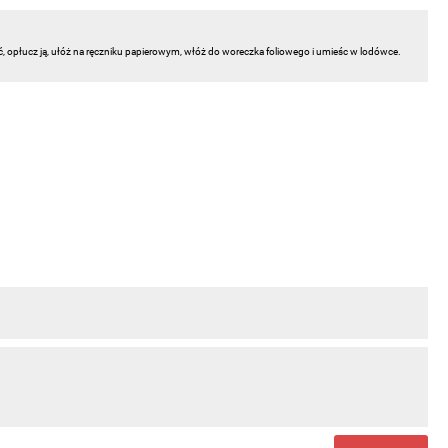
ć, opłucz ją, ułóż na ręczniku papierowym, włóż do woreczka foliowego i umieśc w lodówce.