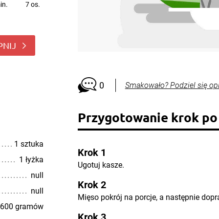
in.
7 os.
PNIJ
0
Smakowało? Podziel się op
Przygotowanie krok po
1 sztuka
Krok 1
1 łyżka
Ugotuj kasze.
null
Krok 2
null
Mięso pokrój na porcje, a następnie dopra
600 gramów
Krok 3