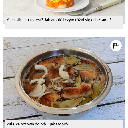
Auszpik – co to jest? Jak zrobić i czym różni się od sztamu?
Zalewa octowa do ryb – jak zrobić?