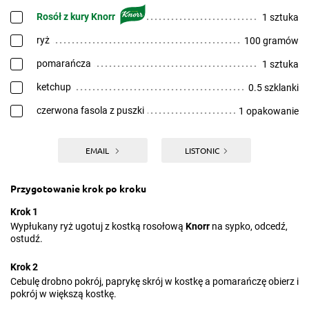
Rosół z kury Knorr
1 sztuka
ryż
100 gramów
pomarańcza
1 sztuka
ketchup
0.5 szklanki
czerwona fasola z puszki
1 opakowanie
EMAIL
LISTONIC
Przygotowanie krok po kroku
Krok 1
Wypłukany ryż ugotuj z kostką rosołową
Knorr
na sypko, odcedź,
ostudź.
Krok 2
Cebulę drobno pokrój, paprykę skrój w kostkę a pomarańczę obierz i
pokrój w większą kostkę.