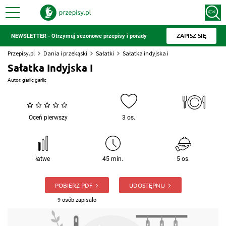
ZAPISZ SIĘ
NEWSLETTER - Otrzymuj sezonowe przepisy i porady
Przepisy.pl
Dania i przekąski
Sałatki
Sałatka indyjska i
Sałatka Indyjska I
Autor:
garlic garlic
Oceń pierwszy
3 os.
łatwe
45 min.
5 os.
POBIERZ PDF
UDOSTĘPNIJ
9 osób zapisało