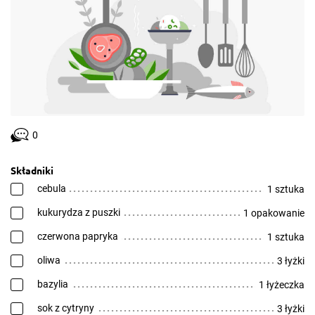
0
Składniki
cebula
1 sztuka
kukurydza z puszki
1 opakowanie
czerwona papryka
1 sztuka
oliwa
3 łyżki
bazylia
1 łyżeczka
sok z cytryny
3 łyżki