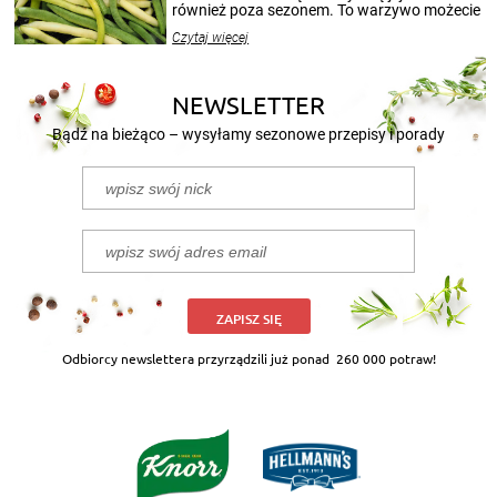
również poza sezonem. To warzywo możecie
wekować na wiele sposobów. Wykorzystajcie
Czytaj więcej
nasze propozycje!
NEWSLETTER
Bądź na bieżąco – wysyłamy sezonowe przepisy i porady
ZAPISZ SIĘ
Odbiorcy newslettera przyrządzili już ponad
260 000 potraw!