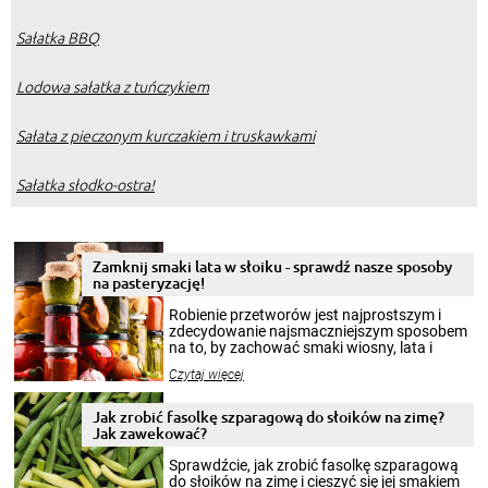
Sałatka BBQ
Lodowa sałatka z tuńczykiem
Sałata z pieczonym kurczakiem i truskawkami
Sałatka słodko-ostra!
Zamknij smaki lata w słoiku - sprawdź nasze sposoby
na pasteryzację!
Robienie przetworów jest najprostszym i
zdecydowanie najsmaczniejszym sposobem
na to, by zachować smaki wiosny, lata i
jesieni na dłużej. Można robić setki zdjęć
Czytaj więcej
krajobrazów, by cieszyć nimi oko w sezonie
zimowym, ale to smaczny posiłek pozwoli w
pełni poczuć atmosferę cieplejszych
Jak zrobić fasolkę szparagową do słoików na zimę?
miesięcy. Przygotowanie słoików ze
Jak zawekować?
smakowitą zawartością musi obejmować
patenty, które pozwolą zachować świeżość
Sprawdźcie, jak zrobić fasolkę szparagową
przetworów.
do słoików na zimę i cieszyć się jej smakiem