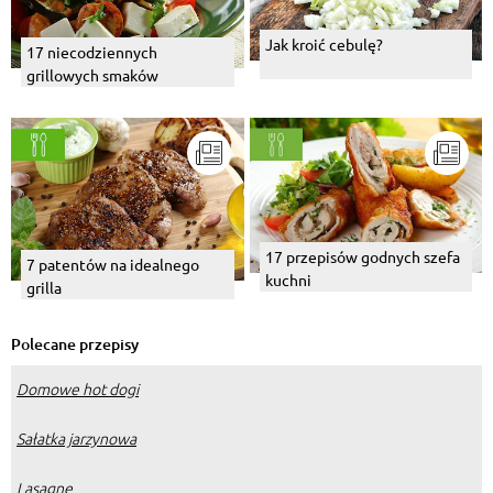
Jak kroić cebulę?
17 niecodziennych
grillowych smaków
17 przepisów godnych szefa
7 patentów na idealnego
kuchni
grilla
Polecane przepisy
Domowe hot dogi
Sałatka jarzynowa
Lasagne