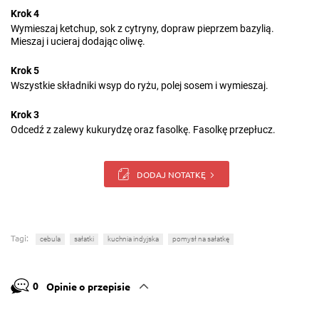
Krok 4
Wymieszaj ketchup, sok z cytryny, dopraw pieprzem bazylią.
Mieszaj i ucieraj dodając oliwę.
Krok 5
Wszystkie składniki wsyp do ryżu, polej sosem i wymieszaj.
Krok 3
Odcedź z zalewy kukurydzę oraz fasolkę. Fasolkę przepłucz.
DODAJ NOTATKĘ
Tagi:
cebula
sałatki
kuchnia indyjska
pomysł na sałatkę
0
Opinie o przepisie