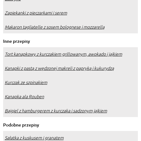
Zapiekanki z pieczarkami i serem
Makaron tagliatelle z sosem bolognese i mozzarellą
Inne przepisy
Tort kanapkowy z kurczakiem grillowanym, awokado i jajkiem
Kanapki z pastą z wędzonej makreli z papryką i kukurydzą
Kurczak ze szpinakiem
Kanapka ala Rouben
Bajgiel z hamburgerem z kurczaka i sadzonym jajkiem
Podobne przepisy
Sałatka z kuskusem i granatem