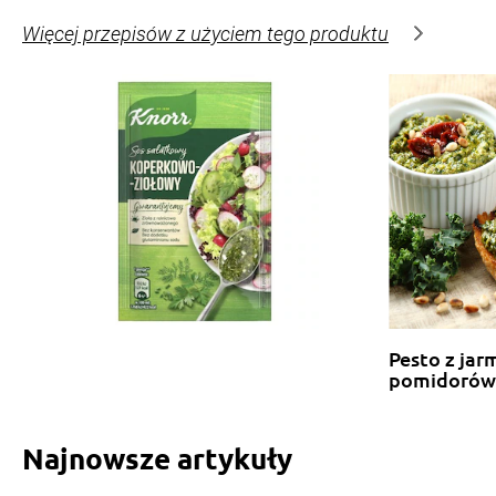
Więcej przepisów z użyciem tego produktu
Pesto z jar
pomidorów
Najnowsze artykuły