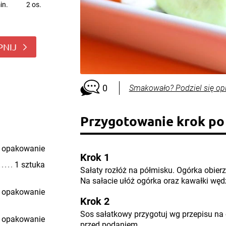
in.
2 os.
PNIJ
0
Smakowało? Podziel się op
Przygotowanie krok po
 opakowanie
Krok 1
1 sztuka
Sałaty rozłóż na półmisku. Ogórka obierz i
Na sałacie ułóż ogórka oraz kawałki węd
 opakowanie
Krok 2
Sos sałatkowy przygotuj wg przepisu na 
 opakowanie
przed podaniem.