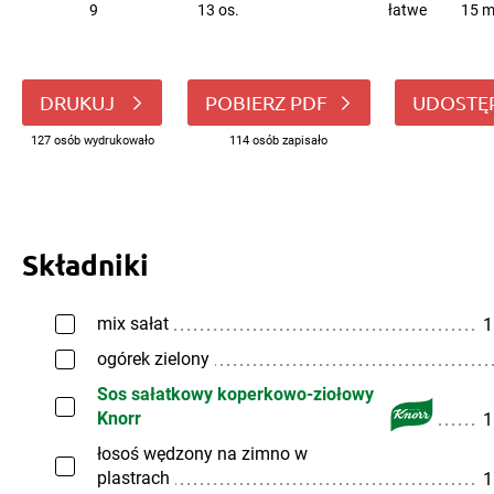
9
13 os.
łatwe
15 m
DRUKUJ
POBIERZ PDF
UDOSTĘ
127 osób wydrukowało
114 osób zapisało
Składniki
mix sałat
1
ogórek zielony
Sos sałatkowy koperkowo-ziołowy
Knorr
1
łosoś wędzony na zimno w
plastrach
1