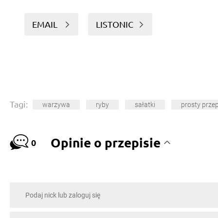
EMAIL
LISTONIC
Tagi:
warzywa
ryby
sałatki
prosty przep
Opinie o przepisie
0