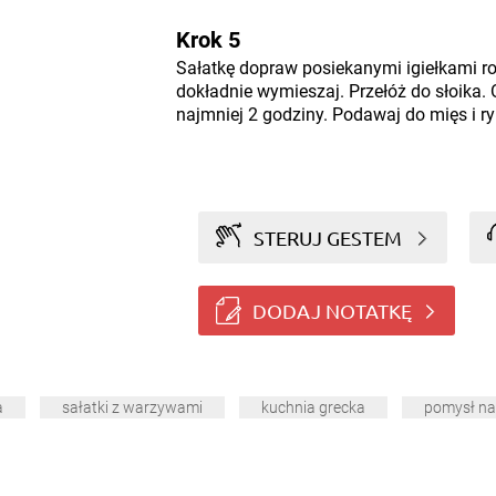
Krok 5
Sałatkę dopraw posiekanymi igiełkami ro
dokładnie wymieszaj. Przełóż do słoika.
najmniej 2 godziny. Podawaj do mięs i ry
STERUJ GESTEM
DODAJ NOTATKĘ
a
sałatki z warzywami
kuchnia grecka
pomysł na