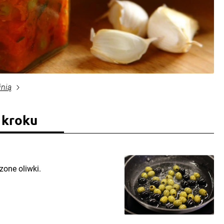
inią
 kroku
zone oliwki.