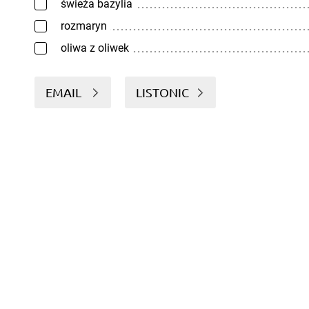
świeża bazylia
rozmaryn
oliwa z oliwek
EMAIL
LISTONIC