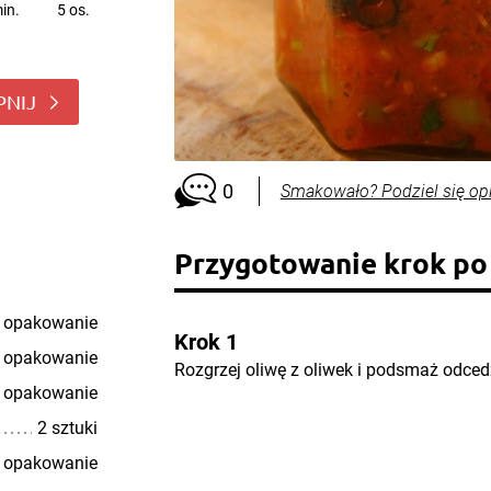
in.
5 os.
PNIJ
0
Smakowało? Podziel się op
Przygotowanie krok po
 opakowanie
Krok 1
 opakowanie
Rozgrzej oliwę z oliwek i podsmaż odced
 opakowanie
2 sztuki
 opakowanie