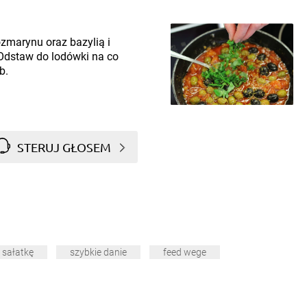
zmarynu oraz bazylią i
 Odstaw do lodówki na co
b.
STERUJ GŁOSEM
 sałatkę
szybkie danie
feed wege