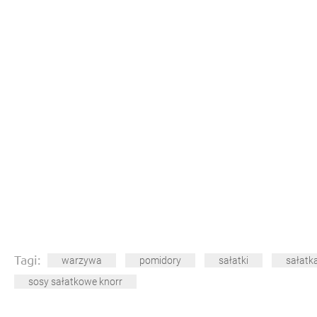
Tagi:
warzywa
pomidory
sałatki
sałatk
sosy sałatkowe knorr