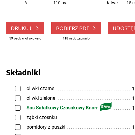
6
110 os.
łatwe
15 m
DRUKUJ
POBIERZ PDF
UDOSTĘ
39 osób wydrukowało
118 osób zapisało
Składniki
oliwki czarne
1
oliwki zielone
1
Sos Sałatkowy Czosnkowy Knorr
1
ząbki czosnku
pomidory z puszki
1