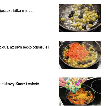
eszcze kilka minut.
 duś, aż płyn lekko odparuje i
sałatkowy
Knorr
i całość