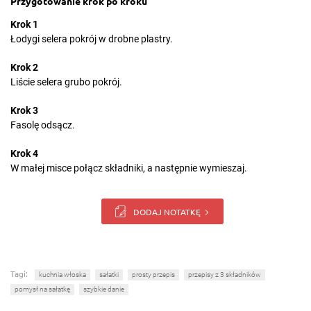
Przygotowanie krok po kroku
Krok 1
Łodygi selera pokrój w drobne plastry.
Krok 2
Liście selera grubo pokrój.
Krok 3
Fasolę odsącz.
Krok 4
W małej misce połącz składniki, a następnie wymieszaj.
DODAJ NOTATKĘ
Tagi:
kuchnia włoska
sałatki
prosty przepis
przepisy z 3 składników
pomysł na sałatkę
szybkie danie