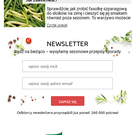
smakowitą zawartością musi obejmować
patenty, które pozwolą zachować świeżość
Sprawdźcie, jak zrobić fasolkę szparagową
przetworów.
do słoików na zimę i cieszyć się jej smakiem
również poza sezonem. To warzywo możecie
wekować na wiele sposobów. Wykorzystajcie
Czytaj więcej
nasze propozycje!
NEWSLETTER
Bądź na bieżąco – wysyłamy sezonowe przepisy i porady
ZAPISZ SIĘ
Odbiorcy newslettera przyrządzili już ponad
260 000 potraw!