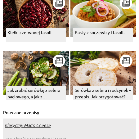
Kiełki czerwonej fasoli
Pasty z soczewicy i fasoli.
Jak zrobić surówkę z selera
Surówka z selera i rodzynek –
naciowego, a jak z
przepis. Jak przygotować?
konserwowego?
Polecane przepisy
Klasyczny Mac’n Cheese