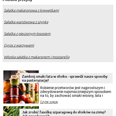
Sałatka makaronowa z krewetkami
Sałatka warstwowa z szynką
Sałatka z pieczonym łososiem
Gyros z warzywami
Włoska sałatka z makaronem i mozzarellą
Zamknij smaki lata w słoiku - sprawdź nasze sposoby
na pasteryzację!
Robienie przetworów jest najprostszym i
zdecydowanie najsmaczniejszym sposobem
na to, by zachować smaki wiosny, lata i
jesieni na dłużej. Można robić setki zdjęć
Czytaj więcej
krajobrazów, by cieszyć nimi oko w sezonie
zimowym, ale to smaczny posiłek pozwoli w
pełni poczuć atmosferę cieplejszych
Jak zrobić fasolkę szparagową do słoików na zimę?
miesięcy. Przygotowanie słoików ze
Jak zawekować?