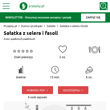
ZAPISZ SIĘ
NEWSLETTER - Otrzymuj sezonowe przepisy i porady
Przepisy.pl
Dania i przekąski
Sałatki
Sałatka z selera i fasoli
Sałatka z selera i fasoli
Autor:
pasibrzuch pasibrzuch
Oceń pierwszy
2 os.
średnie
15 min.
6 os.
POBIERZ PDF
UDOSTĘPNIJ
8 osób zapisało