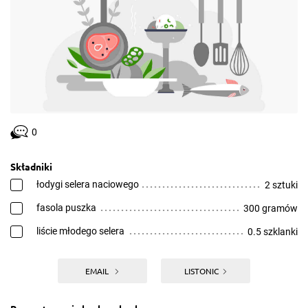
0
Składniki
łodygi selera naciowego
2 sztuki
fasola puszka
300 gramów
liście młodego selera
0.5 szklanki
EMAIL
LISTONIC