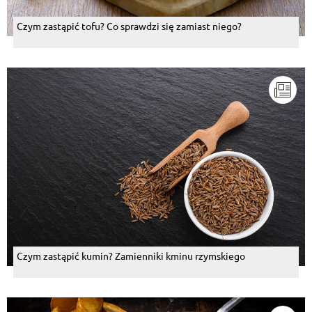
Czym zastąpić tofu? Co sprawdzi się zamiast niego?
Czym zastąpić kumin? Zamienniki kminu rzymskiego