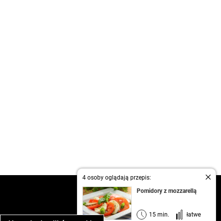
4 osoby oglądają przepis:
kontakt
Pomidory z mozzarellą
regulamin
informacja o prywatności
15 min.
łatwe