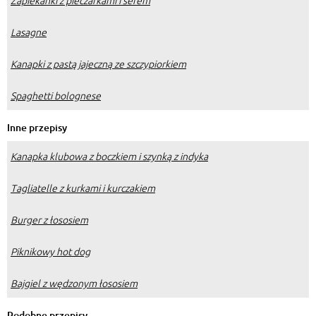
Zapiekanki z pieczarkami i serem
Lasagne
Kanapki z pastą jajeczną ze szczypiorkiem
Spaghetti bolognese
Inne przepisy
Kanapka klubowa z boczkiem i szynką z indyka
Tagliatelle z kurkami i kurczakiem
Burger z łososiem
Piknikowy hot dog
Bajgiel z wędzonym łososiem
Podobne przepisy