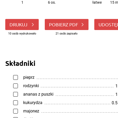
1
6 os.
łatwe
15 m
DRUKUJ
POBIERZ PDF
UDOSTĘ
10 osób wydrukowało
21 osób zapisało
Składniki
pieprz
rodzynki
1
ananas z puszki
1
kukurydza
0.
majonez