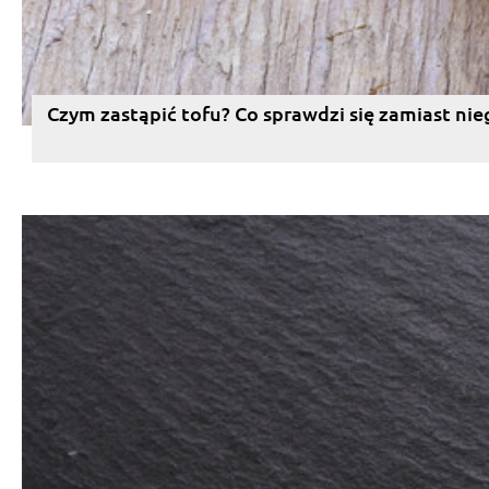
Czym zastąpić tofu? Co sprawdzi się zamiast nie