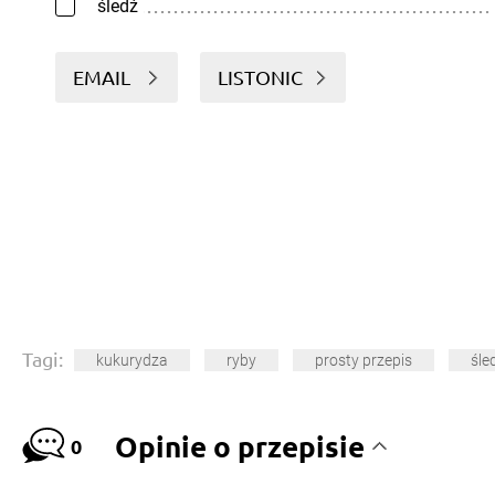
śledź
EMAIL
LISTONIC
Tagi:
kukurydza
ryby
prosty przepis
śle
Opinie o przepisie
0