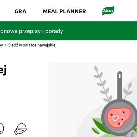
GRA
MEAL PLANNER
onowe przepisy i porady
by
Śledź w sałatce hawajskiej
ej