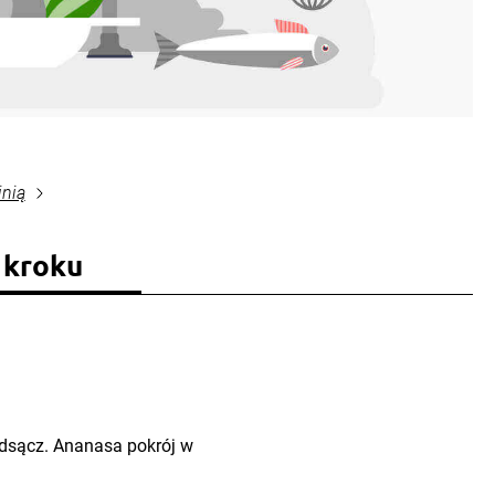
inią
 kroku
odsącz. Ananasa pokrój w