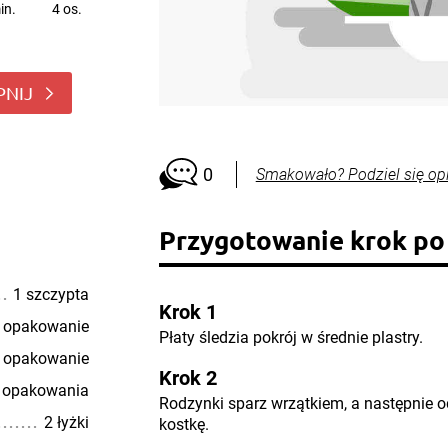
in.
4 os.
PNIJ
0
Smakowało? Podziel się op
Przygotowanie krok po
1 szczypta
Krok 1
 opakowanie
Płaty śledzia pokrój w średnie plastry.
 opakowanie
Krok 2
5 opakowania
Rodzynki sparz wrzątkiem, a następnie 
2 łyżki
kostkę.